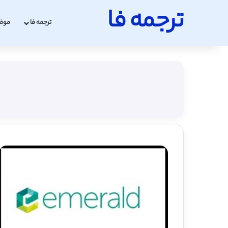
ترجمه فا
ترجمه فا
موض