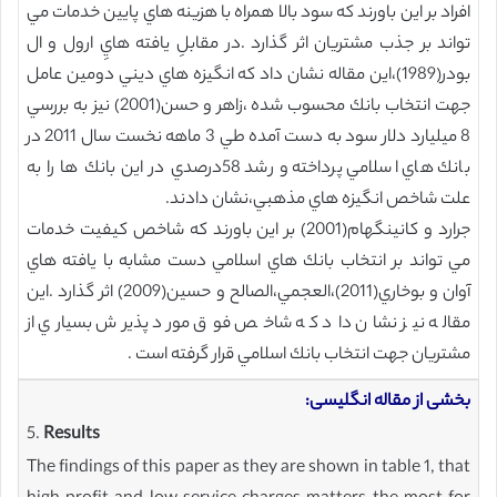
افراد بر اين باورند كه سود بالا همراه با هزينه هاي پايين خدمات مي
تواند بر جذب مشتريان اثر گذارد .در مقابلِ يافته هايِ ارول و ال
بودر(1989)،اين مقاله نشان داد كه انگيزه هاي ديني دومين عامل
جهت انتخاب بانك محسوب شده ،زاهر و حسن(2001) نيز به بررسي
8 ميليارد دلار سود به دست آمده طي 3 ماهه نخست سال 2011 در
بانك هاي اسلامي پرداخته و رشد 58درصدي در اين بانك ها را به
علت شاخص انگيزه هاي مذهبي،نشان دادند.
جرارد و كانينگهام(2001) بر اين باورند كه شاخص كيفيت خدمات
مي تواند بر انتخاب بانك هاي اسلامي دست مشابه با يافته هاي
آوان و بوخاري(2011)،العجمي،الصالح و حسين(2009) اثر گذارد .اين
مقاله نيز نشان داد كه شاخص فوق مورد پذيرش بسياري از
مشتريان جهت انتخاب بانك اسلامي قرار گرفته است .
بخشی از مقاله انگلیسی:
5.
Results
The findings of this paper as they are shown in table 1, that