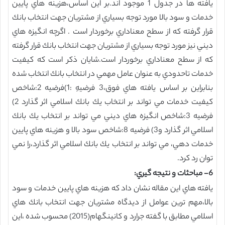
يافته ها در جدول 1 موجود اند.بر اين اساس،هزينه هاي پايين
خدمات و سود بالا مورد توجه بسياري از مشتريان جهت انتخاب بانك
قرار گرفته كه از سطح معناداري برخوردار است . اگرچه انگيزه هاي
ديني نيز مورد توجه بسياري از مشتريان جهت انتخاب بانك قرار گرفته
كه از سطح معناداري برخوردار است.شايان ذكر است كه كيفيت
خدمات تاحدودي به عنوان عامل مهمي در انتخاب بانك انتخاب شده
بنابراين بر اساس يافته هاي فوق،3 فرضيهِ :1)فرضيه 2:شاخص
كيفيت خدمات مي تواند بر انتخاب يك بانك اسلامي اثر گذارد 2)
فرضيه 3:شاخص انگيزه هاي ديني مي تواند بر انتخاب يك بانك
اسلامي اثر گذارد و3) فرضيه 8:شاخص سود بالا و هزينه هاي پايين
خدمات دهي، مي تواند بر انتخاب يك بانك اسلامي اثر گذارد،را نمي
توان رد كرد.
6- مباحثات و نتيجه گيري
:
يافته هاي اين مقاله نشان داد كه هزينه هاي پايين خدمات و سود
بالا،مهم ترين عوامل از ديدگاه مشتريان جهت انتخاب بانك هاي
اسلامي مطابق با گفته جرارد و كانينگهام(2015) محسوب شده ،اين