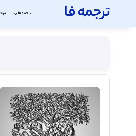
ترجمه فا
ترجمه فا
موض