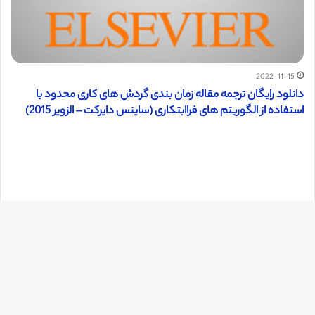
2022-11-15
دانلود رایگان ترجمه مقاله زمان بندی گردش های کاری محدود با
استفاده از الگوریتم های فراابتکاری (ساینس دایرکت – الزویر 2015)
دک
با
به