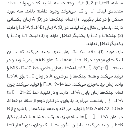
مشابه، f_t (i_2 )=l_t^B. توجه داشته باشید که می‌تواند تعداد
متعددی لینک i_1 و i_2 می‌تواند وجود داشته باشد. سه مورد
ممکن را در نظر بگیرید: (1) تمام لینک‌ها در (B) A زمان یکسانی
دارند ، به‌عنوان مثال، یک لینک در A (B) زمان l_t^A (l_t^B) را دارد،
(2) لینکi_1 و i_2 با یکدیگر تداخل دارند و (3) لینک i_1 و i_2 با
یکدیگر تداخل ندارند.
برای مورد (1)، A-TxRx یک زمان‌بندی تولید می‌کند که در آن
لینک‌های موجود در B بعد از همه لینک‌های B فعال می‌شوند و در
نتیجه 〖δ(G)=l〗_t^A+l_t^B. به‌طور خاص، خط 10-12، MIS را
تولید می‌کند و همه لینک‌ها را در شروع A در زمان t =0 برای l_t^A
واحد زمان برنامه‌ریزی می‌کند. خط 14-19 F=A را تولید می‌کند چون
تمام لینک‌ها زمان پایان l_t^A دارند و در نتیجه خط 20-21 ، t=〖
l〗_t^A را به‌دست می‌آورد. بنابراین، در تکرار دوم از حلقه در خط 8،
خط 10-12، MIS A=B را تولید می‌کند و همه لینک‌ها را با شروع از B
در زمان t=〖 l〗_t^A برنامه‌ریزی می‌کند. مشابه با A، این تکرار
F=B را تولید می‌کند؛ بنابراین الگوریتم با یک زمان‌بندی که از t=0