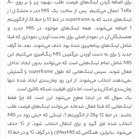
برای اضافه کردن لینک‌های فرصت طلب، بهبود زیر را بر روی A-
TxRx اعمال می‌کنیم. پس از ساخت یک MIS جدید متشکل از
لینک‌های جدید که به superframe در خط 10 یا خط 26 از الگوریتم
1 اضافه می‌شوند، همه لینک‌های موجود در MIS جدید و
همسایگان آن در نمودار اصلی برای به‌دست آوردن نموداری که قبلا
شامل لینک‌های برنامه‌ریزی شده بود حذف می‌شوند. بعد، ما گراف
جدید را برای به دست آوردن بزرگترین MIS رنگ‌آمیزی می‌کنیم. این
MIS شامل تمام لینک‌هایی است که می‌توانند بدون ایجاد تداخل
فعال شوند. سپس لینک‌هایی که طول superframe را گسترش
نمی‌دهند انتخاب می‌شوند. از این رو، زمان‌بندی ایجاد شده تنها
زمان‌بندی امکان‌پذیر است، اما دارای ظرفیت شبکه بالاتری است.
یک سوال که در اینجا مطرح می‌شود این است که چرا فقط
لینک‌هایی که قبلا فعال شده‌اند می‌توانند لینک‌های فرصت طلب
باشند. در خط 12 و28 از الگوریتم 1، لینکی که خیلی زود در MIS
انتخاب شده قرار گیرد و برای انتقال انتخاب شود، از G’ حذف
می‌شود. بنابراین، هنگامی که MaxMIS() را در گراف G’ و در خط 10