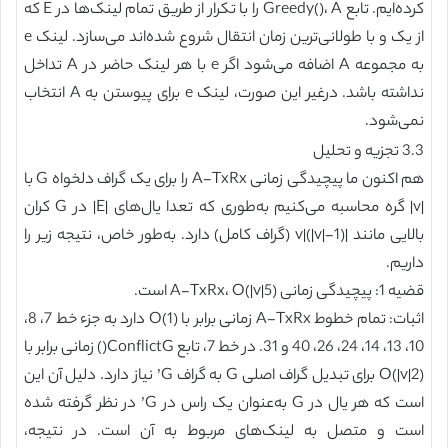
کرده‌ایم. تابع Greedy()، A را با تکرار از طریق تمام لینک‌ها در E که
از یک و با طولانی‌ترین زمان انتقال شروع شده‌اند می‌سازد. لینک e
به مجموعه A اضافه می‌شود اگر e با هر لینک حاضر در A تداخل
نداشته باشد. درغیر این صورت، لینک e برای پیوستن به A انتخاب
نمی‌شود.
3.3 تجزیه و تحلیل
هم اکنون ما پیچیدگی زمانی A-TxRx را برای یک گراف دلخواه G با
|v| گره محاسبه می‌کنیم به‌طوری که تعدا یال‌های |E| در G کران
بالایی مانند |v|(|v|-1) (گراف کامل) دارد. به‌طور خاص، نتیجه زیر را
داریم.
قضیه 1: پیچیدگی زمانی A-TxRx، O(|v|5) است.
اثبات: تمام خطوط A-TxRx زمانی برابر با O(1) دارد به جزء خط 7، 8،
10، 13، 14، 24، 26، 40 و 31. در خط 7، تابع ConflictG() زمانی برابر با
O(|v|2) برای تبدیل گراف اصلی G به گراف G’ نیاز دارد. دلیل آن این
است که هر یال در G به‌عنوان یک راس در G’ در نظر گرفته شده
است و متصل به لینک‌های مربوط به آن است. در نتیجه،