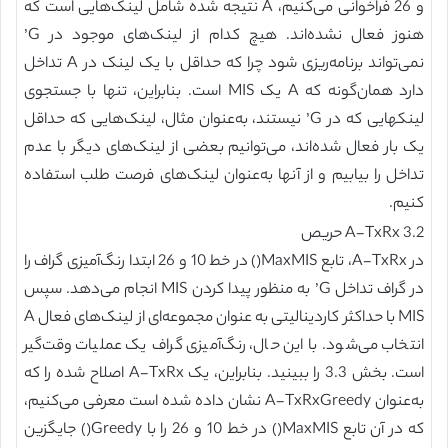
و 26 فراخوانی می‌کنیم، A نتیجه شده شامل لینک‌هایی است که
هنوز فعال نشده‌اند. هیچ کدام از لینک‌های موجود در G’
نمی‌تواند برنامه‌ریزی شود چرا که حداقل با یک لینک در A تداخل
دارد همان‌گونه که A یک MIS است. بنابراین، تنها با جستجوی
لینکهایی که در G’ نیستند، به‌عنوان مثال، لینک‌هایی که حداقل
یک بار فعال شده‌اند، می‌توانیم بعضی از لینک‌های دیگر با عدم
تداخل را بیابیم و از آنها به‌عنوان لینک‌های فرصت طلب استفاده
کنیم.
3.2 A-TxRx حریص
در A-TxRx، تابع MaxMIS() در خط 10 و 26 ابتدا رنگ‌آمیزی گراف را
در گراف تداخل G’ به منظور پیدا کردن MIS انجام می‌دهد. سپس
MIS با حداکثر کاردینالیتی به عنوان مجموعه‌ای از لینک‌های فعال A
انتخاب می‌شود. با این حال، رنگ‌آمیزی گراف یک عملیات وقت‌گیر
است. بخش 3.3 را ببینید. بنابراین، یک A-TxRx اصلاح شده را که
به‌عنوان A-TxRxGreedy نشان داده شده است معرفی می‌کنیم،
که در آن تابع MaxMIS() در خط 10 و 26 را با Greedy() جایگزین