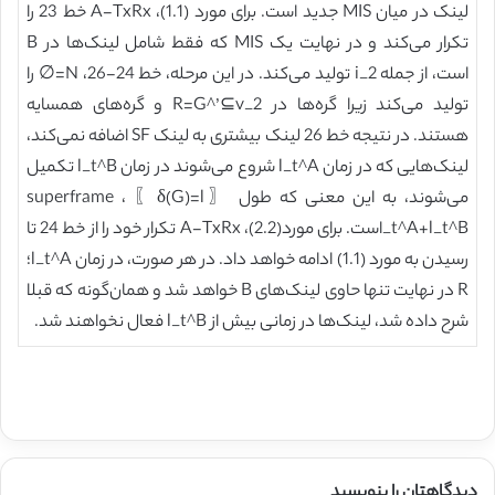
لینک در میان MIS جدید است. برای مورد (1.1)، A-TxRx خط 23 را
تکرار می‌کند و در نهایت یک MIS که فقط شامل لینک‌ها در B
است، از جمله i_2 تولید می‌کند. در این مرحله، خط 24-26، N=∅ را
تولید می‌کند زیرا گره‌ها در R=G^’⊆v_2 و گره‌های همسایه
هستند. در نتیجه خط 26 لینک بیشتری به لینک SF اضافه نمی‌کند،
لینک‌هایی که در زمان l_t^A شروع می‌شوند در زمان l_t^B تکمیل
می‌شوند، به این معنی که طول superframe ، 〖δ(G)=l〗
_t^A+l_t^Bاست. برای مورد(2.2)، A-TxRx تکرار خود را از خط 24 تا
رسیدن به مورد (1.1) ادامه خواهد داد. در هر صورت، در زمان l_t^A؛
R در نهایت تنها حاوی لینک‌های B خواهد شد و همان‌گونه که قبلا
شرح داده شد، لینک‌ها در زمانی بیش از l_t^B فعال نخواهند شد.
دیدگاهتان را بنویسید