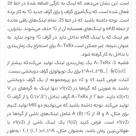
است. این نشان می‌دهد که لینک به تازگی اضافه شده در خط 26
فعال شده است، که رنگ‌آمیزی گراف را برای گراف جدید G’ به کار برده
است. توجه داشته باشید که در خط 25، تمام لینک‌های باقی مانده
از جمله eAB و لینک‌های همسایه آن از G’ حذف می‌شوند. بنابراین،
هر لینک که با لینک eAB تداخل دارد در گراف G’ وجود ندارد. به
عنوان نتیجه، غیر ممکن است A-TxRx برای استخراج یک زمان‌بندی
با تداخل به کار گرفته شود.
قضیه 3: A-TxRx یک زمان‌بندی لینک تولید می‌کندکه بیشتر از
〖δ(G)=l〗_t^A+l_t^B برای یک توپولوژی گراف دوبخشی نیست.
اثبات: فرض کنید v1 و v2 دو زیرمجموعه از یک گراف دوبخشی
باشند به صورتی که گره‌ها در v1(v2) تنها لینک به گره‌های در V
v2(v1) دارند. خط 7 از A-TxRx گراف تداخل G’(v’,E’) را از گراف G
تولید می‌کند. توجه داشته باشید که می‌توانیم دو MIS تولید کنیم
برای مثال، A و B، از G’؛ A (B) شامل لینک‌های ناشی از گره‌ها در
v1(v2) است. فرض کنید i1(i2) یک لینک ناشی از v1(v2) با
طولانی‌ترین زمان باشد، به‌عنوان مثال، f_t (i_1 )=l_t^A ؛ به‌طور