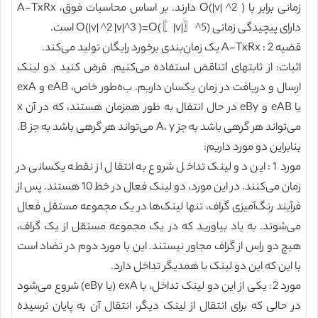
زمانی برابر با O(|v| ^2 ) دارند. بر اساس محاسبات فوق، A-TxRx
دارای پیچیدگی زمانی O(|v| ^2 |v|^3 )=O(〖|v|〗^5) است.
قضیه 2 : A-TxRx یک زمان‌بندی برخورد رایگان تولید می‌کند.
اثبات: از ثابتهای lتناقض استفاده می‌کنیم. فرض کنید دو لینک
ارسال و دریافت در زمان یکسان داریم. ب‌ه‌طور خاص، eAB و exA
یا eAB و eBy در حال انتقال به طور همزمان هستند، که در آن x
می‌تواند هر گرهی باشد به جز A، y می‌تواند هر گرهی باشد به جز B.
بنابراین دو مورد داریم:
مورد 1: این دو لینک تداخل شروع به انتقال از نقطه یکسانی در
زمان‌ می‌کنند. در این مورد، دو لینک فعال در خط 10 هستند. پس از
فرآیند رنگ‌آمیزی گراف، تنها لینک‌ها در یک مجموعه مستقل فعال
می‌شوند. به یاد بیاورید که در یک مجموعه مستقل از یک گراف،
هیچ دو راس از گراف مجاور نیستند. این با مورد دوم در تضاد است
با این که این دو لینک با همدیگر تداخل دارد.
مورد 2: یکی از این دو لینک تداخل، با exA (یا eBy) شروع می‌شود
در حالی که برای انتقال از لینک دیگر، انتقال آن به پایان نرسیده