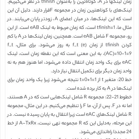
زمان لینکها در A، کوتاه‌ترین را به‌عنوان tfinish در نظر می‌گیریم.
لینک‌های با کوتاهترین زمان در مجموعه Fقرار دارند. دلیل آن این
است که این لینک‌ها، در میان اعضای A، زودتر پایان می‌یابند. در
مثال ما، tfinish=1 است، که زمان مربوط به لینک eAB است. از این
رو، مجموعه F شامل eAB است. همچنین، زمان لینک‌ها در A با کم
کردن tfinish از زمان f_t (e) به روز می‌شود. برای مثال، f_t
(AC)=10-1=9، به این معنی است که این نقطه زمان است، لینک
eAC برای یک واحد زمان انتقال داده می‌شود، اما هنوز هم به نه
واحد زمان دیگر برای تکمیل انتقال نیاز دارد.
خط 20: متغیر t از t=0+1=1 نتیجه می‌شود زیرا یک واحد زمان برای
لینک‌ها در A به کار برده شده است.
خطوط 21-22: مجموعه R شامل لینک‌هایی است که در A هستند،
اما نه در F. پس از آن، ما F را تنظیم می‌کنیم. در این مثال، مجموعه
R شامل لینک‌های eAC است زیرا انتقال به پایان رسیده نیست. در
این مرحله، به‌دلیل این که R مجموعه تهی نیست، A-TxRx از خط
24 مجددا راه‌اندازی می‌شود.