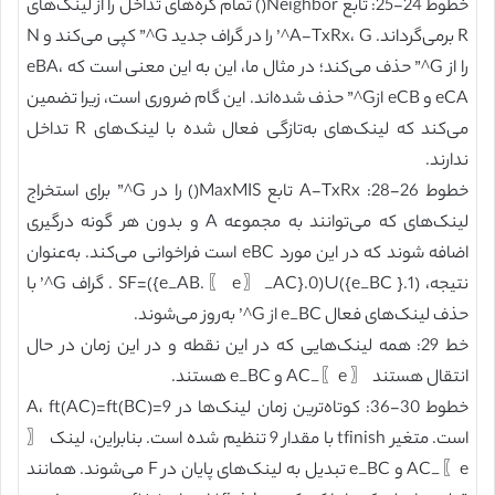
خطوط 24-25: تابع Neighbor() تمام گره‌های تداخل را از لینک‌های
R برمی‌گرداند. A-TxRx، G^’ را در گراف جدید G^” کپی می‌کند و N
را از G^” حذف می‌کند؛ در مثال ما، این به این معنی است که eBA،
eCA و eCB ازG^” حذف شده‌اند. این گام ضروری است، زیرا تضمین
می‌کند که لینک‌های به‌تازگی فعال شده با لینک‌های R تداخل
ندارند.
خطوط 26-28: A-TxRx تابع MaxMIS() را در G^” برای استخراج
لینک‌های که می‌توانند به مجموعه A و بدون هر گونه درگیری
اضافه شوند که در این مورد eBC است فراخوانی می‌کند. به‌عنوان
نتیجه، SF=({e_AB.〖 e〗_AC}.0)∪({e_BC }.1) . گراف G^’ با
حذف لینک‌های فعال e_BC از G^’ به‌روز می‌شوند.
خط 29: همه لینک‌هایی که در این نقطه و در این زمان در حال
انتقال هستند 〖 e〗_AC و e_BC هستند.
خطوط 30-36: کوتاه‌ترین زمان لینک‌ها در A، ft(AC)=ft(BC)=9
است. متغیر tfinish با مقدار 9 تنظیم شده است. بنابراین، لینک 〖
e〗_AC و e_BC تبدیل به لینک‌های پایان در F می‌شوند. همانند