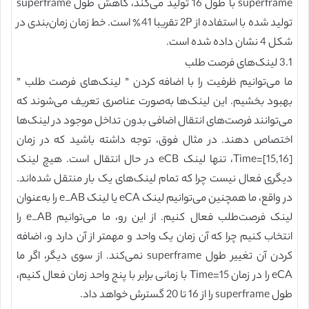
superframe با طول 16 تولید می‌کند، کاهش طول superframe
تولید شده با استفاده از 2P تقریبا 41٪ است. خط زمان زمان‌بندی در
شکل 4 نشان داده شده است.
3.1 لینک‌های فرصت طلب
ما می‌توانیم ظرفیت را با اضافه کردن ” لینک‌های فرصت طلب ”
بهبود بخشیم. این لینک‌ها به‌صورت عناصری تعریف می‌شوند که
می‌توانند فرصت‌های انتقال اضافی بدون تداخل موجود در لینک‌ها
اختصاص دهند. در مثال فوق، توجه داشته باشید که در زمان
Time=[15,16]، تنها لینک eCB در حال انتقال است. هیچ لینک
دیگری فعال نیست چرا که تمام لینک‌های یک بار منتقل شده‌اند.
در واقع، ما همچنین می‌توانیم لینک eCA یا لینک e_AB را به‌عنوان
لینک فرصت‌طلب فعال کنیم. از این رو، ما می‌توانیم e_AB را
انتخاب کنیم چرا که آن زمان یک واحد و مهمتر از آن دارد و، اضافه
کردن آن تغییر طول superframe نمی‌کند. از سوی دیگر، اگر ما
eCA را در زمان Time=15 با زمانی برابر با پنج واحد زمان فعال کنیم،
طول superframe را از 16 تا 20 گسترش خواهد داد.