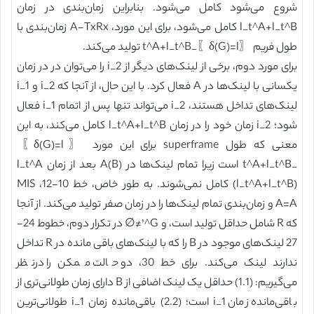
شروع می‌شود کامل می‌شود. بنابراین زمان‌بندی در زمان
l_t^A+l_t^B کامل می‌شود، برای این مورد، A-TxRx زمان‌بندی با
طول فریم 〖δ(G)=l〗_t^A+l_t^B تولید می‌کند.
برای مورد دوم، برخی از لینک‌های دیگر از i_2 را می‌توان در در زمان
یکسانی با لینک‌ها در A فعال کرد. با این حال، از آنجا که i_2 و i_1
لینک‌های تداخل هستند، i_2 می‌تواند تنها پس از اتمام i_1 فعال
شود؛ i_2 زمان خود را در زمان l_t^A+l_t^B کامل می‌کند، به این
معنی که طول superframe برای این مورد 〖δ(G)=l〗
_t^A+l_t^B است زیرا تمام لینک‌ها در (B)A بعد از زمان l_t^A
(l_t^A+l_t^B) کامل نمی‌شوند. به طور خاص، خط 10-12، MIS
A=A و زمان‌بندی تمام لینک‌ها را در زمان صفر تولید می‌کند. از آنجا
که R شامل حداقل تولید است، و G^’≠∅ در تکرار دوم، خطوط 24-
27 لینک‌های موجود در B را که با لینک‌های باقی مانده در R تداخل
ندارند لینک می‌کند. برای خط 30، دو حالت ممکن را درنظر
می‌گیریم: (1.1) حداقل یک لینک اضافی از B دارای زمان طولانی‌تری از
باقی‌مانده زمان i_1 است؛ (2.2) باقی‌مانده زمان i_1 طولانی‌ترین