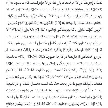
تعدادراس‌ها در G’ با تعداد یال‌ها در G برابر است، که محدود به |v|
(|v|-1) است. مشابه خط 8، پیچیدگی زمانی O(|v|2) است زیرا تعداد
رئوس در G’ را بیان می‌کند. در خط 10 و 26، فرآیند رنگ‌آمیزی گراف
انجام شده است. با توجه به [20]، الگوریتم رنگ‌آمیزی کوچکترین-
آخرین گراف دارای یک پیچیدگی زمانی O(|v’|+|E’|) برای G’(|V’|,|E’|)
است. برای محاسبه تعداد کل یال‌ها در G’، ما بدترین حالت را فرض
می‌کنیم، به‌طوریکه G به طور کامل متصل است. برای هر لینک،
eAB، 2|v|-3 لینک از گره B به گره A که در تضاد با eAB هستند. از
این رو، تعدادی از یال‌ها در G’ به صورت (2|v|-3)×|v|(|v|-1) محاسبه
می‌شود. در نتیجه، پیچیدگی زمانی برای خط 10 و 26، O(|v|
^2+|v|^3 )=O(〖|v|〗^3) است. برای خطوط 13، 30، 14 و 31، در
بدترین حالت، هر راس v^’ ϵV^’ در G’ تنها به یک راس که نشان
دهنده لینک مربوط در جهت مخالف است متصل شده و در نتیجه
اندازه بزرگترین MIS، که به‌عنوان A استفاده می‌شود، با 1/2|v|
(|v|-1) برابر است. به‌طور مشابه، در بدترین حالت، اندازه R برابر است
با 1/2|v|(|v|-1). بنابراین، خطوط 12، 30، 14، 31 و 24 در بیشتر مواقع