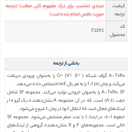
کیفیت
مبتدی (مناسب برای درک مفهوم کلی مطلب) (ترجمه به
ترجمه
صورت ناقص انجام شده است)
کد
F2293
محصول
بخشی از ترجمه
A-TxRx گراف شبکه G^ (V^ .E^ ) را به‌عنوان ورودی دریافت
می‌کند و زمان f_t (e) را به هر یال eϵE اختصاص داده می‌دهد.
A-TxRx، SF را به‌عنوان خروجی تولید می‌کند. مجموعه SF شامل
جفت (A.t) است، که در آن مجموعه A نشان‌دهنده یک گروه از
لینک‌های فعال است که انتقال آنها در زمان t شروع می‌شود.
خطوط 1-6: در ابتدا، t با عدد صفر مشخص می‌شود. مجموعه SF
خالی است. مجموعه‌های F و R نشان‌دهنده گروهی از لینک‌های