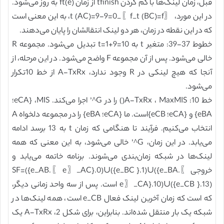
قبل، زمان لینک‌ها با کم کردن tfinish از زمان ft(e) به روز می‌شود.
در این مورد، 〖f_t (BC)=f〗_t (AC)=9-9=0، به این معنی است
که در این نقطه در زمان، هر دو لینک انتقالشان را پایان می‌دهند.
خطوط 37-39: متغیر t به t=1+9=10 تبدیل می‌شود. مجموعه R
خالی می‌شود. پس از آن مجموعه F واضح می‌شود. در این مرحله، از
آنجا که هیچ لینکی در R وجود ندارد، A-TxRx از خط 10تکرار
می‌شود.
خط 10: A-TxRx ، MaxMIS() را در G^’ اجرا می‌کند. MIS، {eCA؛
eBA} و {eCA؛ eCB}است. ما {eCA؛ eBA} را در مجموعه دلخواه A
انتخاب می‌کنیم. فرآیند تا هنگامی که زمان t به 13 برسد ادامه
می‌یابد. در این زمان، G^’ خالی می‌شود، به این معنی که همه
لینک‌ها در شبکه زمان‌بندی می‌شوند. برنامه خاتمه می‌یابد و
خروجی SF=({e_AB.〖 e〗_AC}.0)∪({e_BC }.1)∪({e_BA.〖
e〗_CA}.10)∪({e_CB }.13) است. پس از سه واحد زمانی دیگر،
که است که زمان آخرین لینک فعال e_CB است، همه لینک‌ها در
شبکه یک بار منتقل شده‌اند. بنابراین، برای شکل 2، A-TxRx یک