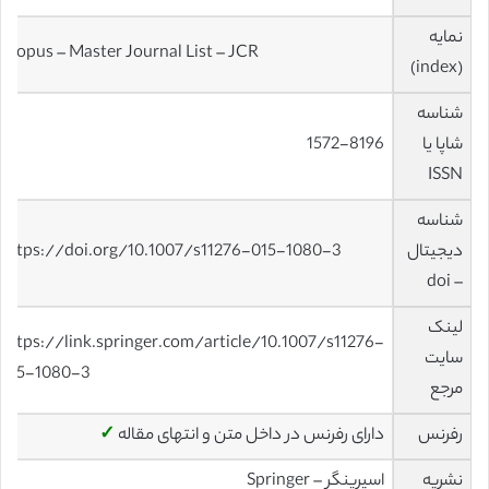
نمایه
Scopus – Master Journal List – JCR
(index)
شناسه
شاپا یا
1572-8196
ISSN
شناسه
دیجیتال
https://doi.org/10.1007/s11276-015-1080-3
– doi
لینک
https://link.springer.com/article/10.1007/s11276-
سایت
015-1080-3
مرجع
رفرنس
دارای رفرنس در داخل متن و انتهای مقاله
✓
نشریه
اسپرینگر – Springer