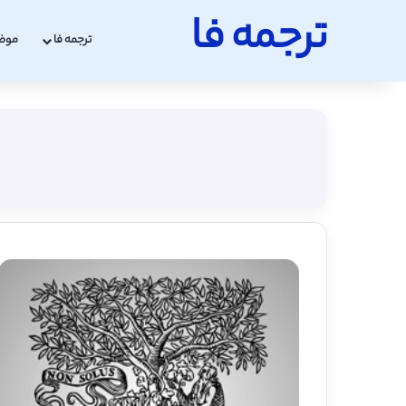
ترجمه فا
ترجمه فا
موض