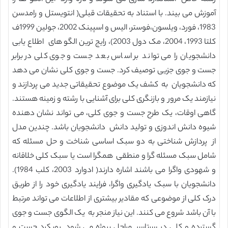
آموزش می بیند. با استناد به تحقیقات قبلی( انتویستل و رامدسن
1983، فورد، ویلسون،فوستر، الیس و اسپینک 2002، جولین 1999ف
کلتا 1993، 2004، مک دول 2003)، رایج ترین الگو های اطلاع یابی
دانشجویان را می تواند بر اساس بعد جست و جوی کلی در برابر
جست و جوی جزیی توصیف کرد. جست و جوی کلی نشان می دهد
که دانشجویان به کشف یک موضوع تحقیقاتی جدید می پردازند و
نیازمند یک مرور و بازنگری کلی برای آشنایی با رشته و زمینه هستند.
گاهی اوقات، یک طرح جست و جوی کلی، می تواند نشان دهنده
شیوه دانش اندوزی و تولید دانش دانشجویان باشد. چندین مدل
از پردازش شناختی به دو سبک اساسی شناخت و حل مسئله که
شامل سبک مسئله گرا و منطقی همگرا است یا سبک کلی خلاقانه
و شهودی واگرا می باشند اشاره دارند( ادوارد 2003، کلب 1984).
دانشجویان با سبک یادگیری واگرا، فرایند یادگیری خود را از طریق
درک کلی از موضوعی که مقادیر بیشتری از اطلاعات می تواند مرتبط
با آن باشد شروع می کنند. این نیاز منجر به یک الگوی جست و جوی
گسترده و کلی در سرتاسر مراحل پروژه می شود. رویکرد جست و