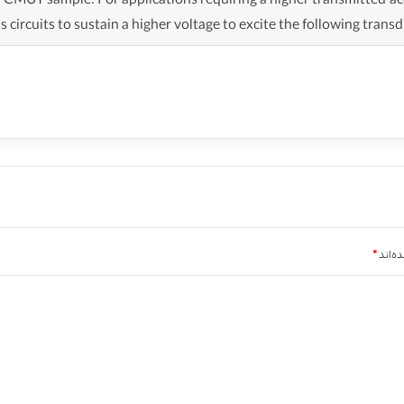
MUT sample. For applications requiring a higher transmitted aco
circuits to sustain a higher voltage to excite the following transd
ه‌اند
*