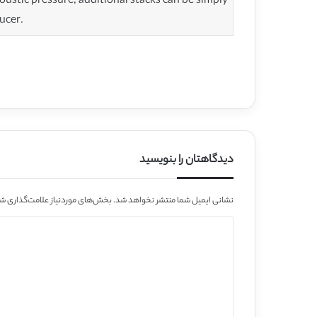
ustic pressure, additional stacks can be simply
ucer.
دیدگاهتان را بنویسید
نشانی ایمیل شما منتشر نخواهد شد.
بخش‌های موردنیاز علامت‌گذاری شد
د
ی
د
گ
ا