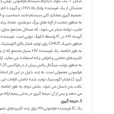
شکل. 1، یک بلوک دیاگرام سیستم فراصوتی نوع
متشکل از یک فرستن
تصمیم گیری عملکرد کلی سیستم مانند حساسیت و SNR سیستم فراصوتی ایفا می کند [3]، [4].
فلیپ-تراشه منجر می شود، که مسائل مجتمع سازی ق
منظور تحریک CMUT برای تولید فشار بالای آکوستیک بهره گیری می نماید، در حالی که قابلیت اطمینان برای جلوگیری از امکان شکست اتصال دستگاه را حفظ می نماید.
بافت بدن انسان می شود. بخش دوم، به طور خلاصه به م
می دهد و پس از آن نتیجه گیری در بخش پنجم ارائه م
5. نتیجه گیری