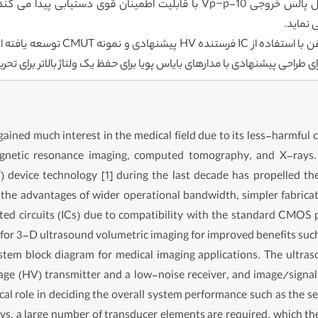
 نماید.
یک نمایش موفق برای آزمایش آکوستیک 
ای طراحی پیشنهادی با مدارهای بایاس پویا برای حفظ یک ولتاژ بالاتر برای تح
ined much interest in the medical field due to its less-harmful
etic resonance imaging, computed tomography, and X-rays. I
evice technology [1] during the last decade has propelled the 
the advantages of wider operational bandwidth, simpler fabrica
ated circuits (ICs) due to compatibility with the standard CMO
or 3-D ultrasound volumetric imaging for improved benefits such
ystem block diagram for medical imaging applications. The ultra
tage (HV) transmitter and a low-noise receiver, and image/signal
tical role in deciding the overall system performance such as the 
rays, a large number of transducer elements are required, which th