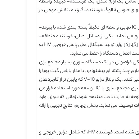
تی شامل یک آرایه مبدل، یک فرستنده- گیرنده واسطه
یر می شود. انتهای جلویی آنالوگ فرستنده-گیرنده، نقش مهمی در
به منظور حمایت از آرایه های بزرگ دوبعدی، تعداد زیادی از عناصر مبدل مورد نیاز است، که در نتیجه به افزایش در تعداد سلول های IC نهایی واسطه ای دقیقاً بسته بندی شده با پیوند-
 می نماید. یکی از مسائل اصلی، فرستنده منطقه-
گرسنه HV در IC واسطه آنالوگ نهایی است. فرستنده HV معمولا از ترانزیستورهای MOS بزرگ HV دوبل-انتشاری (DMOS) [2]، [5]، [6] برای تولید سیگنال های پالس خروجی HV به
CMO هدف قرار داده شده برای تصویربرداری پزشکی فراصوتی در یک دستگاه سوزن بسیار مجتمع برای
ده است. هر دوی درایور پالس خروجی HV و شیفت دهنده سطح، معماری چند پشته ای پیشنهادی با مدار بایاس گیت پویا را
به منظور تولید سیگنال پالس بیش از در فرکانس 1.25 مگاهرتز را در حین هدایت دستگاه CMUT غوطه ور در محیط روغنی اتخاذ می کنند. یک ولتاژ درایو 10-V که پایین تر از کاربردهای
فراصوتی معمولی است، به چند دلیل در این کار انتخاب شده است. 1) یک دستگاه CMUT با یک غشاء نازک و ولتاژ فروپاشی کم برای مجتمع سازی با IC توسعه مورد استفاده قرار می
دار مصرف توان پویا در طول عملیات باید با توجه به حرارت بافت مینیمم شود، زمانی که سوزن وارد
 توصیف می نماید. بخش چهارم، نتایج تجربی را ارائه
یک IC فرستنده فراصوتیHV برای چند کاربردهای تصویربرداری پزشکی با استفاده از فرآیندهای HV BCD 0.18 میکرون پیاده سازی شده است. فرستنده HV، که شامل درایور خروجی و