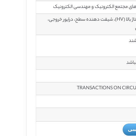
های مجتمع الکترونیک و مهندسی الکترونیک
مبدل فراصوتی خازنی میکروماشینی (CMUT)، بایاس گیت پویا، فرستنده با ولتاژ بالا (HV)، شیفت دهنده سطح، درایور خروجی،
باشد
یسی