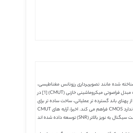
شناخته شده مانند تصویربرداری رزونانس مغناطیسی،
توموگرافی کامپیوتری، و اشعه X، علاقه زیادی را در زمینه پزشکی به دست آورده است. علاوه بر این، حتی ظهور فن آوری دستگاه مبدل فراصوتی میکروماشینی خازنی (CMUT) [1] در
ود جلب کرده است. در مقایسه با همتای پیزوالکتریک آن، CMUT، مزایای استفاده از پهنای باند گسترده تر عملیاتی، ساخت ساده تر برای
پیاده سازی های آرایه بزرگ، و سهولت بیشتری از مجتمع سازی را با مدارهای مجتمع نهایی (IC ها) به دلیل سازگاری با روند استاندارد CMOS فراهم می کند. اخیرا، آرایه های CMUT
دوبعدی با ICهای نهایی مجتمع برای تصویربرداری سنجش حجمی فراصوتی سه بعدی برای منافع بهبودیافته مانند وضوح و نسبت سیگنال به نویز بالاتر (SNR) توسعه داده شده اند