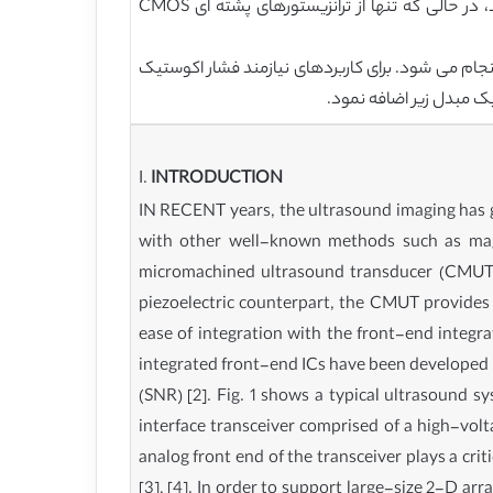
شیفت دهنده سطح پیشنهادی می شود، به سیگنال پالس خروجی 10-Vp−p با قابلیت اطمینان قوی دستیابی پیدا می کند، در حالی که تنها از ترانزیستورهای پشته ای CMOS
در محیط روغن با استفاده از IC فرستنده HV پیشنهادی و نمونه CMUT توسعه یافته انجام می شود. برای کاربردهای نیازمند فشار اکوستیک
ریک مبدل زیر اضافه نمود.
I.
INTRODUCTION
IN RECENT years, the ultrasound imaging has ga
with other well-known methods such as magn
micromachined ultrasound transducer (CMUT) d
piezoelectric counterpart, the CMUT provides 
ease of integration with the front-end integr
integrated front-end ICs have been developed f
(SNR) [2]. Fig. 1 shows a typical ultrasound s
interface transceiver comprised of a high-vol
analog front end of the transceiver plays a cri
[3], [4]. In order to support large-size 2-D ar