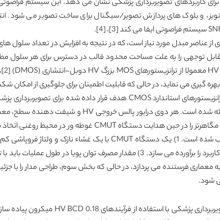
ی را برای کاربردهای تصویربرداری پزشکی نشان می دهد. این سیستم فراصو
ده ولتاژ بالا (HV) و گیرنده کم نویز، و بلوک های پردازش تصویر/سیگنال برای ساخت تصو
ابل توجهی را به علت مساحت محدود قالب در دسترس برای هر سلول مطرح
به طور خلاصه، یک فرستنده HV بسیار مجتمع که از ترانزیستورهای استاندارد S
کاربردهای مامایی و امراض زنانه استفاده می نماید، ارائه ش
گیرد 2) فشار آکوستیک تولید شده حاصل، الزامات این کاربرد را برآورده می سازد. 3) مق
عماری فرستنده می پردازد، در حالی که بخش سوم، طراحی مدار را با جزئیات
ی شود.