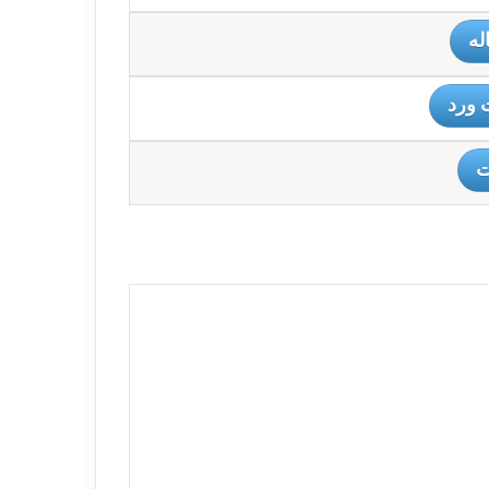
له
 ورد
ت