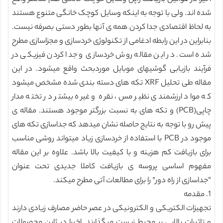
شده اند. ولی با توجه به اینکه وسایل کوچک خانگی متنوع هستند
به لحاظ اقتصادی جدا کردن همه ی آنها بطور دستی بصرفه نیست.
بنابراین در این رابطه ادغامی از تکنولوژی خردسازی و مجزاسازی مطرح
شده است. در این مقاله روش خردسازی و جدا کردن فیزیکی در
فرآیند بازیابی گوشیهای موبایل موردبحث واقع میشود. در این
مقاله طی تحلیل XRF تکه های دسته بندی شده مشخص میشود
که مواد ارزشمندی نظیر مس، نقره و غیره بیشتر در تخته مدار
چاپی(PCB) و تکه های به نسبت بزرگتر موجود هستند. مقاله ی
پیش رو با توجه به نتایج حاصله نشان میدهد که جداسازی تکه های
موجود در PCB با استفاده از خردسازی زیاد میتواند روشی مناسب
برای بازیافت کم هزینه و با کیفیت بالا باشد. علاوه بر این مقاله
مفهوم اساسی پروسه ی بازیافت کاملا جدیدی تحت عنوان
“جداسازی از راه دور” را برای مطالعات آتی مطرح میکند.
1. مقدمه
تجهیزات الکتریکی و الکترونیکی در عصر حاضر مصارف زیادی دارند
و تاثیرات بالایی بر محیط زیست میگذارند. اخیرا در ژاپن محصولات