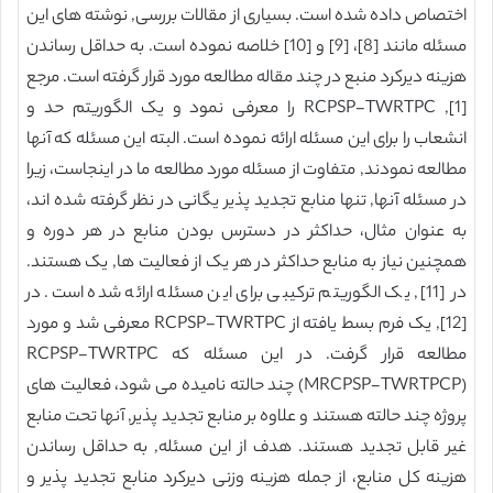
اختصاص داده شده است. بسیاری از مقالات بررسی, نوشته های این
مسئله مانند [8]، [9] و [10] خلاصه نموده است. به حداقل رساندن
هزینه دیرکرد منبع در چند مقاله مطالعه مورد قرار گرفته است. مرجع
[1], RCPSP-TWRTPC را معرفی نمود و یک الگوریتم حد و
انشعاب را برای این مسئله ارائه نموده است. البته این مسئله که آنها
مطالعه نمودند, متفاوت از مسئله مورد مطالعه ما در اینجاست، زیرا
در مسئله آنها, تنها منابع تجدید پذیر یگانی در نظر گرفته شده اند،
به عنوان مثال، حداکثر در دسترس بودن منابع در هر دوره و
همچنین نیاز به منابع حداکثر در هر یک از فعالیت ها, یک هستند.
در [11], یک الگوریتم ترکیبی برای این مسئله ارائه شده است. در
[12], یک فرم بسط یافته از RCPSP-TWRTPC معرفی شد و مورد
مطالعه قرار گرفت. در این مسئله که RCPSP-TWRTPC
(MRCPSP-TWRTPCP) چند حالته نامیده می شود، فعالیت های
پروژه چند حالته هستند و علاوه بر منابع تجدید پذیر, آنها تحت منابع
غیر قابل تجدید هستند. هدف از این مسئله, به حداقل رساندن
هزینه کل منابع، از جمله هزینه وزنی دیرکرد منابع تجدید پذیر و