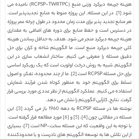
هزینه جریمه دیرکرد وزنی منبع (RCPSP-TWRTPC) نامیده می
شود [1]. در این مسئله, این پروژه منوط به منابع تجدیدپذیر است.
هر منابع تجدید پذیر برای مدت زمان محدود در طول چرخه عمر پروژه
در دسترس است و حفظ منابع برای دوره های اضافی به مقداری
هزینه جریمه دیرکرد منجر می شود. هدف, به حداقل رساندن هزینه
کلی جریمه دیرکرد منبع است. ما الگوریتم شاخه و کران برای حل
دقیق مسئله را معرفی می کنیم. ساختار انشعاب سازی در این
الگوریتم, شبیه به روش درخت اولویت است که یک رویکرد اساسی
برای حل مسئله RCPSP است [2]. ما از چند محدوده، تفکر، و اصول
تسلط برای الگوریتم خود به منظور کوتاه شدن فرآیند شمارش
استفاده می کنیم. عملکرد الگوریتم از نظر عددی مورد بررسی قرار
گرفت. نتایج, کارآیی الگوریتم را نشان می دهد.
نوشته ها در مسئله RCPSP به دهه 1960 باز می گردد [3]. این
مسئله در مقالاتی چون [4]، [5] و [6] مورد مطالعه قرار گرفته است.
با توجه به این واقعیت که این مسئله سخت-NP است [7]، بسیاری
از این تلاش ها به توسعه الگوریتم های نادرست و یا محدودکننده