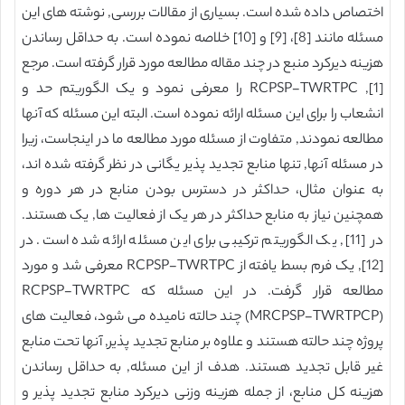
اختصاص داده شده است. بسیاری از مقالات بررسی, نوشته های این
مسئله مانند [8]، [9] و [10] خلاصه نموده است. به حداقل رساندن
هزینه دیرکرد منبع در چند مقاله مطالعه مورد قرار گرفته است. مرجع
[1], RCPSP-TWRTPC را معرفی نمود و یک الگوریتم حد و
انشعاب را برای این مسئله ارائه نموده است. البته این مسئله که آنها
مطالعه نمودند, متفاوت از مسئله مورد مطالعه ما در اینجاست، زیرا
در مسئله آنها, تنها منابع تجدید پذیر یگانی در نظر گرفته شده اند،
به عنوان مثال، حداکثر در دسترس بودن منابع در هر دوره و
همچنین نیاز به منابع حداکثر در هر یک از فعالیت ها, یک هستند.
در [11], یک الگوریتم ترکیبی برای این مسئله ارائه شده است. در
[12], یک فرم بسط یافته از RCPSP-TWRTPC معرفی شد و مورد
مطالعه قرار گرفت. در این مسئله که RCPSP-TWRTPC
(MRCPSP-TWRTPCP) چند حالته نامیده می شود، فعالیت های
پروژه چند حالته هستند و علاوه بر منابع تجدید پذیر, آنها تحت منابع
غیر قابل تجدید هستند. هدف از این مسئله, به حداقل رساندن
هزینه کل منابع، از جمله هزینه وزنی دیرکرد منابع تجدید پذیر و