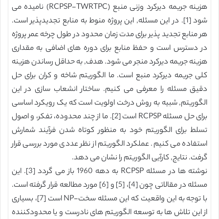
هزینه جریمه دیرکرد وزنی منبع (RCPSP-TWRTPC) نامیده می
شود [1]. در این مسئله, این پروژه منوط به منابع تجدیدپذیر است.
هر منابع تجدید پذیر برای مدت زمان محدود در طول چرخه عمر پروژه
در دسترس است و حفظ منابع برای دوره های اضافی به مقداری
هزینه جریمه دیرکرد منجر می شود. هدف, به حداقل رساندن هزینه
کلی جریمه دیرکرد منبع است. ما الگوریتم شاخه و کران برای حل
دقیق مسئله را معرفی می کنیم. ساختار انشعاب سازی در این
الگوریتم, شبیه به روش درخت اولویت است که یک رویکرد اساسی
برای حل مسئله RCPSP است [2]. ما از چند محدوده، تفکر، و اصول
تسلط برای الگوریتم خود به منظور کوتاه شدن فرآیند شمارش
استفاده می کنیم. عملکرد الگوریتم از نظر عددی مورد بررسی قرار
گرفت. نتایج, کارآیی الگوریتم را نشان می دهد.
نوشته ها در مسئله RCPSP به دهه 1960 باز می گردد [3]. این
مسئله در مقالاتی چون [4]، [5] و [6] مورد مطالعه قرار گرفته است.
با توجه به این واقعیت که این مسئله سخت-NP است [7]، بسیاری
از این تلاش ها به توسعه الگوریتم های نادرست و یا محدودکننده