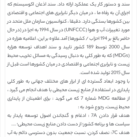
سند و دستور کار یک عملکرد ارائه داد. سند اذعان اکوسیستم که
اجرای آن به رفاه ما ، در میان دیگر نابرابری های اجتماعی و اقتصادی
بین کشورها بستگی دارد. دقیقا ، کنوانسیون سازمان ملل متحد در
مورد تغییرات آب و هوا (UNFCCC) در سال 1994 به اجرا در (در حال
حاضر بالغ بر 194 احزاب / کشورها) آمد.علاوه بر این، اعلامیه هزاره در
سال 2000 توسط 189 کشور تایید و سند اهداف توسعه هزاره
(MDGs) که به طور کلی به دنبال رسیدگی به مسائل تخریب محیط
زیست و نابرابری اجتماعی و اقتصادی در میان کشورها است قبل از
سال 2015 تولید شده است.
با وجود ابعاد گسترده ای از ابزار های مختلف جهانی به طور کلی
پایداری در استفاده از منابع زیست محیطی با هدف انجام می گیرد ،
از مطالعه MDG شماره 7 که می گوید : برای اطمینان از پایداری
محیط زیست، رجوع شود به :
هدف قرار دادن 7A : ادغام و گنجاندن اصول توسعه پایدار به
سیاست ها و برنامه کشور؛ از دست دادن منابع زیست محیطی؛ ….
هدف 7C: نصف کردن، نسبت جمعیت بدون دسترسی دائم به آب