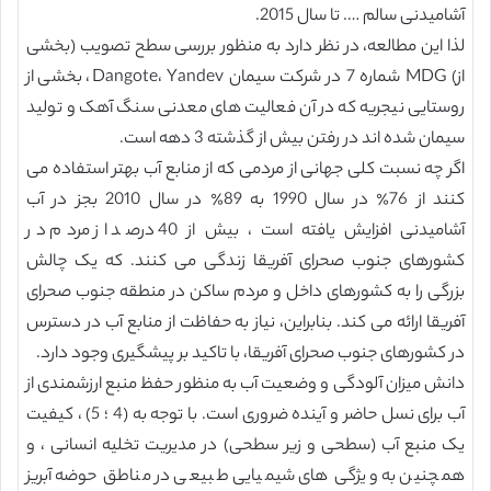
آشامیدنی سالم …. تا سال 2015.
لذا این مطالعه، در نظر دارد به منظور بررسی سطح تصویب (بخشی
از) MDG شماره 7 در شرکت سیمان Dangote، Yandev، بخشی از
روستایی نیجریه که در آن فعالیت های معدنی سنگ آهک و تولید
سیمان شده اند در رفتن بیش از گذشته 3 دهه است.
اگر چه نسبت کلی جهانی از مردمی که از منابع آب بهتر استفاده می
کنند از 76٪ در سال 1990 به 89٪ در سال 2010 بجز در آب
آشامیدنی افزایش یافته است ، بیش از 40 درصد از مردم در
کشورهای جنوب صحرای آفریقا زندگی می کنند. که یک چالش
بزرگی را به کشورهای داخل و مردم ساکن در منطقه جنوب صحرای
آفریقا ارائه می کند. بنابراین، نیاز به حفاظت از منابع آب در دسترس
در کشورهای جنوب صحرای آفریقا، با تاکید بر پیشگیری وجود دارد.
دانش میزان آلودگی و وضعیت آب به منظور حفظ منبع ارزشمندی از
آب برای نسل حاضر و آینده ضروری است. با توجه به (4 ؛ 5) ، کیفیت
یک منبع آب (سطحی و زیر سطحی) در مدیریت تخلیه انسانی ، و
همچنین به ویژگی های شیمیایی طبیعی در مناطق حوضه آبریز