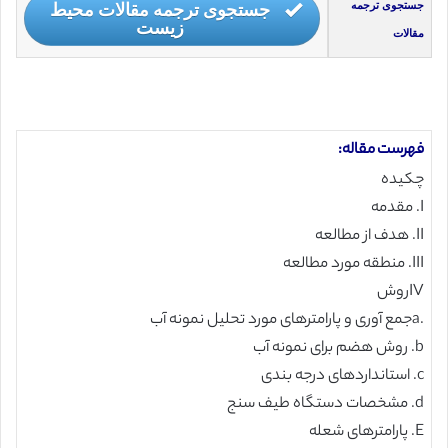
جستجوی ترجمه مقالات محیط
جستجوی ترجمه
زیست
مقالات
فهرست مقاله:
چکیده
I. مقدمه
II. هدف از مطالعه
III. منطقه مورد مطالعه
IVروش
.aجمع آوری و پارامترهای مورد تحلیل نمونه آب
b. روش هضم برای نمونه آب
c. استانداردهای درجه بندی
d. مشخصات دستگاه طیف سنج
E. پارامترهای شعله