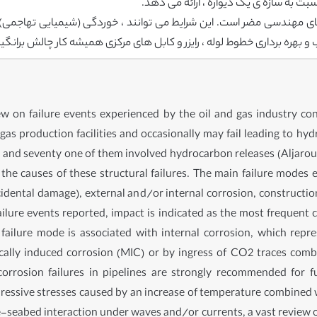
بت به سازه ی یک دیواره ، ارائه می دهد.
ای مهندسی مضر است. این شرایط می توانند ، خوردگی (شیمیایی تهاجمی)
 بهره برداری خطوط لوله ، رایزر و کابل های مرکزی همیشه کار چالش برانگی
ew on failure events experienced by the oil and gas industry conc
 gas production facilities and occasionally may fail leading to hyd
and seventy one of them involved hydrocarbon releases (Aljaroud
the causes of these structural failures. The main failure modes 
idental damage), external and/or internal corrosion, construction 
ailure events reported, impact is indicated as the most frequent 
failure mode is associated with internal corrosion, which repre
cally induced corrosion (MIC) or by ingress of CO2 traces combi
orrosion failures in pipelines are strongly recommended for fu
essive stresses caused by an increase of temperature combined wi
-seabed interaction under waves and/or currents, a vast review 