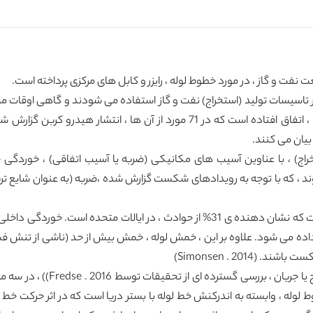
ت نفت و گاز ، در مورد خطوط لوله ، رایزر و کابل های مرکزی پرداخته است.
 تاسیسات تولید (استخراج) نفت و گاز استفاده می شودند و گاهی اوقات م
یان می کنند.
ج) ، با عناوین آسیب های مکانیکی (ضربه یا آسیب اتفاقی) ، خوردگی خ
کسید کربن (Co₂) همراه با H₂S ، توضیح داده می شود. علاوه بر این ، خمش لوله ، خمش بیش از حد
(Simonsen . 2014)
با توجه به اندرکنش خطوط لوله با
لوله ، وابسته به اندرکنش خط لوله با بستر دریا است که در اثر حرکت خ