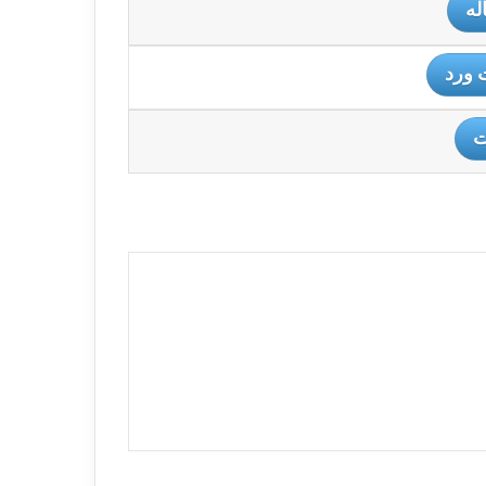
له
 ورد
ت