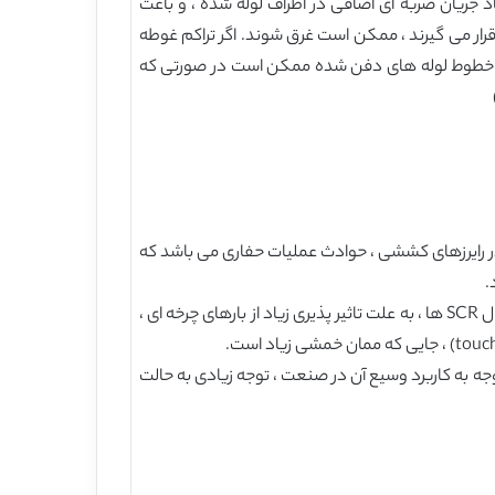
د جریان ضربه ای اضافی در اطراف لوله شده ، و باعث
Sumer et.al . 1989 , Shen ) ، زمانی که خطوط لوله در دریا قرار می گیرند ، ممکن است غرق شوند. اگر تراکم غوطه
ترتیب خطوط لوله های دفن شده ممکن است در صورتی که
 (SCR) تقسیم کرد. یکی از عوامل ایجاد شکست در رایرزهای کششی ، حوادث عملیات حفاری می باشد که
.
با وجود اینکه رایزرهای زنجیره ای فولادی بطور گسترده استفاده نمی شوند ، گزینه ی مناسبی برای آب های عمیق هستند. با این حال SCR ها ، به علت تاثیر پذیری زیاد از بارهای چرخه ای ،
Hokstad et.a) ، حدود 85% از رایزرها در سیستم های شناور ، از نوع انعطاف پذیر هستند. این مقدار (85%) با توجه به کاربرد وسیع آن در صنعت ، توجه زیادی به حالت