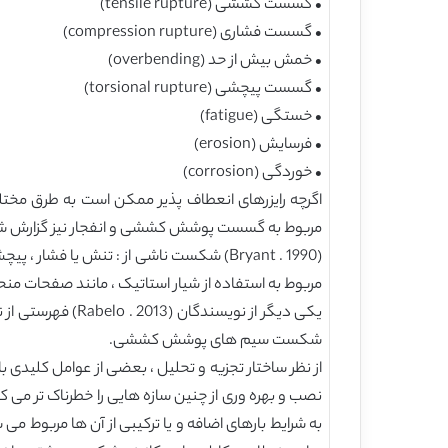
• گسست کششی (tensile rupture)
• گسست فشاری (compression rupture)
• خمش بیش از حد (overbending)
• گسست پیچشی (torsional rupture)
• خستگی (fatigue)
• فرسایش (erosion)
• خوردگی (corrosion)
اگرچه رایزرهای انعطاف پذیر ممکن است به طرق مخ
مربوط به گسست پوشش کششی و انفجار نیز گزارش ش
(Bryant . 1990) شکست ناشی از : تنش یا ف
مربوط به استفاده از شیار استاتیک ، مانند صفحات من
یکی دیگر از نوی
شکست سیم های پوشش کششی.
از نظر ساختار تجزیه و تحلیل ، بعضی از عوامل کلیدی 
نصب و بهره وری از چنین سازه هایی را خطرناک تر می 
به شرایط بارهای اضافه و یا ترکیبی از آن ها مربوط