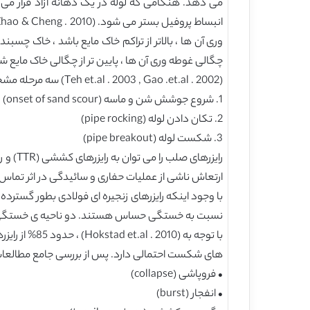
می دهد. هنکامی که لوله در یک دهانه آزاد قرار می گ
وری آن ها ، بالاتر از تراکم خاک مایع باشد ، خاک چ
چگالی غوطه وری آن ها ، پایین تر از چگالی خاک مایع شده اطراف باشد ، در سطح ت
(Teh et.al . 2003 , Gao .et.al . 2002) سه مرحله مشخص در فرآیند ناپایداری جانبی لوله ، شناسایی کرده است :
1. شروع جوشش شن و ماسه (onset of sand scour)
2. تکان دادن لوله (pipe rocking)
3. شکست لوله (pipe breakout)
ارتعاش ناشی از عملیات حفاری و سائیدگی در اثر تما
نسبت به خستگی حساس هستند. دو ناحیه ی خستگی مهم در SCR ها وجود دارد : نقطه فراز (hang-0ff) و نقطه فرود (touch dowe) ، جایی 
های شکست احتمالی دارد. پس از بررسی جامع مطالعات
• فروپاشی (collapse)
• انفجار (burst)