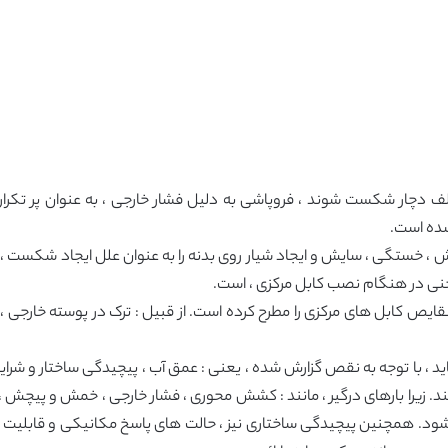
تلف دچار شکست شوند ، فروپاشی به دلیل فشار خارجی ، به عنوان پر ت
ده است.
شار ، پیچش ، خستگی ، سایش و ایجاد شیار روی بدنه را به عنوان علل ایجاد شکست
حنی در هنگام نصب کابل مرکزی ، است.
سندگان (Rabelo . 2013) فهرستی از نقایص کابل های مرکزی را مطرح کرده است. از قبیل : ترک 
باید ، با توجه به نقص گزارش شده ، یعنی : عمق آب ، پیچیدگی ساختار و شر
کند. زیرا بارهای درگیر ، مانند : کشش محوری ، فشار خارجی ، خمش و پیچش
 می شود. همچنین پیچیدگی ساختاری نیز ، حالت های پاسخ مکانیکی و قابلی