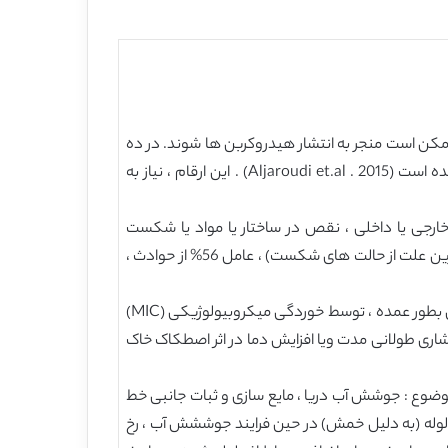
مکن است منجر به انتشار هیدروکربن ها شوند. در ده
سال گذشته ، 300 مورد حوادث مربوط به خطوط لوله ، اتفاق افتاده است که در 71 مورد از آن ها ، انتشار هیدرو کربن گزارش شده است (Aljaroudi et.al . 2015) . این ارقام ، نیاز به
ارجی یا داخلی ، نقص در ساختار یا مواد یا شکست
مکانیکی ، خطرات طبیعی و خستگی ، شناخته می شوند ، که با توجه به رویدادهای شکست گزارش شده ،ضربه (به عنوان شایع ترین علت از حالت های شکست) ، عامل 56% از حوادث ،
حالت دیگری از شکست ، مربوط به خوردگی داخلی است که نشان دهنده ی 31% از حوادث ، در ایالات متحده است. خوردگی داخلی بطور عمده ، توسط خوردگی میکروبیولوژیکی (MIC)
 (ناشی از تنش فشاری طولانی مدت ویا افزایش دما در اثر اصطکاک خاک
 بستر دریا در اثر امواج یا جریان ، بررسی گسترده ای از تحقیقات توسط Fredse . 2016)) ، در سه موضوع : جوشش آب دریا ، مایع سازی و ثبات جانبی خط
ط لوله (به دلیل خمش) در حین فرایند جوششش آب ، رخ