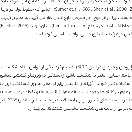
یرد ، ممکن است در اثر موج یا جریان ، جابجا شود که این امر ، موجب ایجا
انبساط پروفیل بستر می شود. (et.al . 2000 , Zhao & Cheng . 2010
سبنده بستر دریا در اثر موج ، در معرض مایع شدن قرار می گیرد. به همین 
خت (bed surface) شناورشوند. (Fredse . 2016)
رایزرهای صلب را می توان به رایزرهای کششی (TTR) و رایزرهای زنجیره ای فولادی
س با مته حفاری ، منجر به شکست ناشی از خستگی در رایزرهای کششی میشود
که ممان خمشی زیاد است.
با توجه به (l . 2010
 ، برخی از حالت های شکست مشخص شدند که عبارتند از :