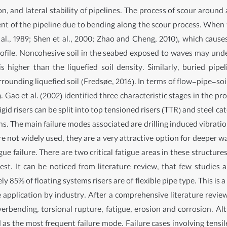
ion, and lateral stability of pipelines. The process of scour arou
t of the pipeline due to bending along the scour process. When th
al., 1989; Shen et al., 2000; Zhao and Cheng, 2010), which cause
ofile. Noncohesive soil in the seabed exposed to waves may unde
 higher than the liquefied soil density. Similarly, buried pip
rrounding liquefied soil (Fredsøe, 2016). In terms of flow-pipe-
. Gao et al. (2002) identified three characteristic stages in the proc
igid risers can be split into top tensioned risers (TTR) and steel ca
s. The main failure modes associated are drilling induced vibratio
are not widely used, they are a very attractive option for deeper w
gue failure. There are two critical fatigue areas in these structu
t. It can be noticed from literature review, that few studies ab
y 85% of floating systems risers are of flexible pipe type. This i
e application by industry. After a comprehensive literature review
erbending, torsional rupture, fatigue, erosion and corrosion. Alth
 as the most frequent failure mode. Failure cases involving tensi