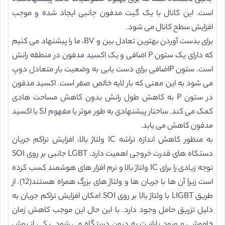
است. این کانال با یک گیت مدفون جانبی ایجاد شده و موجب
افزایش سطح کانال می شود.
برای بدست آوردن بهترین تعادل بین و BV، ما را پیشنهاد می کنیم
که دارای یک ستون P اضافی و یک اکسید مدفون در منطقه رانش
است. ستون Pاضافی برای دست یابی به وضعیت بار متعادل دوپ
می شود به این معنی که بار لایه خالص صفر است. اکسید مدفون
در ستون P به کاهش طول رانش بدون کاهش مساحت هادی
کمک می کند. ساختار پیشنهادی به طور موثر با مفهوم SJ با اکسید
مدفون کاهش می یابد.
به منظور کاهش اندازه تراشه IC ولتاژ بالا، افزایش تراکم جریان
دستکاه های قدرت خروجی اهمیت دارد. LGBT جانبی بر روی SOI
توجه زیادی را برای IC ولتاژ بالا و نرم افزار های هوشمند کسب کرده
است زیرا آن ها با جریان ها و ولتاژ های بزرگ همراه هستند(12). از
طریق LIGBT با ولتاژ بالا بر روی SOI امکان افزایش تراکم جریان به
دلیل تزریق حامل وجود دارد. با این حال این موجب کاهش زمان
خاموشی و ورود پارازیت به درون دستگاه می شود. یکی از روش