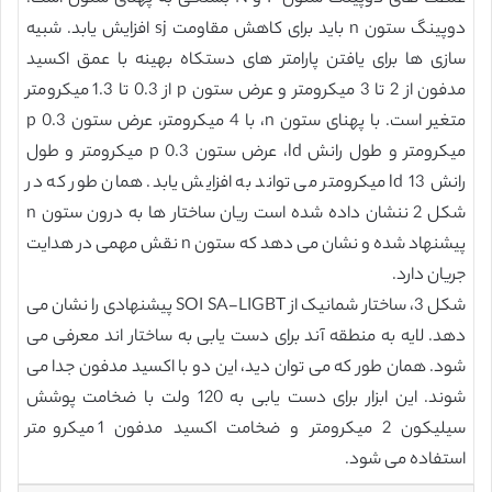
دوپینگ ستون n باید برای کاهش مقاومت sj افزایش یابد. شبیه
سازی ها برای یافتن پارامتر های دستکاه بهینه با عمق اکسید
مدفون از 2 تا 3 میکرومتر و عرض ستون p از 0.3 تا 1.3 میکرومتر
متغیر است. با پهنای ستون n، با 4 میکرومتر، عرض ستون p 0.3
میکرومتر و طول رانش ld، عرض ستون p 0.3 میکرومتر و طول
رانش ld 13 میکرومتر می تواند به افزایش یابد. همان طور که در
شکل 2 ننشان داده شده است ریان ساختار ها به درون ستون n
پیشنهاد شده و نشان می دهد که ستون n نقش مهمی در هدایت
جریان دارد.
شکل 3، ساختار شمانیک از SOI SA-LIGBT پیشنهادی را نشان می
دهد. لایه به منطقه آند برای دست یابی به ساختار اند معرفی می
شود. همان طور که می توان دید، این دو با اکسید مدفون جدا می
شوند. این ابزار برای دست یابی به 120 ولت با ضخامت پوشش
سیلیکون 2 میکرومتر و ضخامت اکسید مدفون 1 میکرومتر
استفاده می شود.