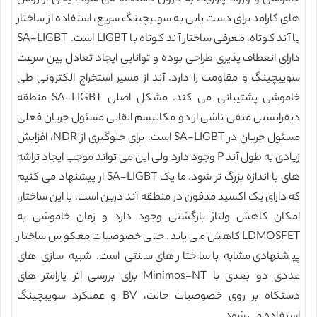
های کارامد برای دست یابی به سوییچینگ سریع، استفاده از ساختار
با آند کوتاه، معرفی ساختار آند کوتاه با LIGBT است. SA-LIGBT
دارای انعطاف پذیری طراحی بوده و توانایی ایجاد تعادل بین سرعت
سوییچینگ و مقاومت را دارد. آند از مسیر استخراج الکترونی طی
خاموشی پشتیبانی می کند. مشکل اصلی SA-LIGBT منطقه
دیفرانسیل منفی ناشی از دو مکانیسم القایی مسئول جریان فعلی
مسئول جریان در SA-LIGBT است. برای جلوگیری از NDR، افزایش
زیادی به طول آند P وجود دارد ولی این می تواند موجب ایجاد تراشه
های با اندازه بزرگ تر شود. ما یک SA-LIGBT ار پیشنهاد می کنیم
که دارای یک اکسید مدفون در منطقه آند درین است. با این ساختار،
امکان کاهش ولتاژ بازگشتی وجود دارد و زمان خاموشی به
LDMOSFET کاهش می یابد. حتی خصوصیات معکوس ساختار
پیشنهادی مشابه با ساختار های سنتی است. شبیه سازی های
عددی دو بعدی با Minimos-NT برای بررسی اثر پارامتر های
دستکاه بر روی خصوصیات حالت، BV و عملکرد سوییچینگ
استفاده می شود.