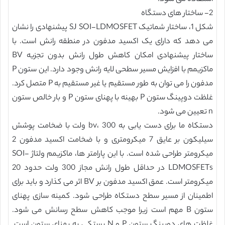
2- ساختار های دستگاه
شکل 1، ساختار شماتیک SJ SOI-LDMOSFET پیشنهادی را نشان
می دهد که دارای یک اکسید مدفون در منطقه رانش است. با
ساختار پیشنهادی امکان کاهش طول رانش بدون تجزیه BV
ماکزیمم با افزایش مسیر سطحی لایه رانش وجود دارد. این ستون P
مدفون را می توان به طور مستقیم یا غیر مستقیم به P متصل کرد.
غلظت دوپینگ ستون P بهینه با پهنای ستون P و بار خالص ستون
n تعیین می شود.
دستکاه ما برای دست یابی به bv، 300 ولت با ضخامت پوشش
سیلیکون بر عایق 7 میکرومتری و با ضخامت اکسید مدفون 2
میکرومتر طراحی شده است. با این پارامتر ها، ماکزیمم ولتاژ SOI-
LDMOSFETs در حداقل طول رانش مجاز 300 ولت حدود 20
میکرومتر است. عمق اکسید مدفون بر BV اثر می کذارد و باید برای
اطمینان از مسیر سطح دستکاه طراحی شود. کمینه سازی پهنای
ستون B مهم است زیرا موجب کاهش سطح رسانش می شود.
غلظت های دوپینگ ستون P و N بستکی به پهنای ستون است.