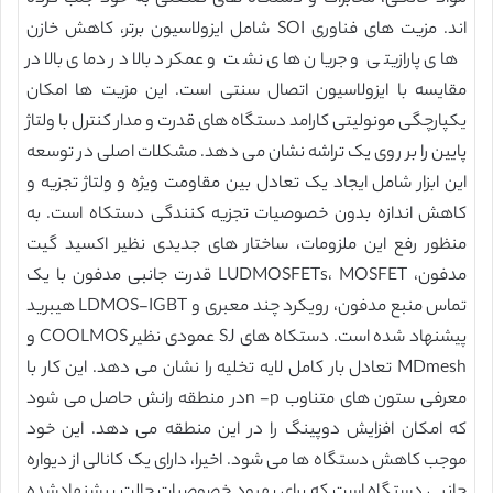
اند. مزیت های فناوری SOI شامل ایزولاسیون برتر، کاهش خازن
های پارازیتی و جریان های نشت و عمکرد بالا در دمای بالا در
مقایسه با ایزولاسیون اتصال سنتی است. این مزیت ها امکان
یکپارچگی مونولیتی کارامد دستگاه های قدرت و مدار کنترل با ولتاژ
پایین را بر روی یک تراشه نشان می دهد. مشکلات اصلی در توسعه
این ابزار شامل ایجاد یک تعادل بین مقاومت ویژه و ولتاژ تجزیه و
کاهش اندازه بدون خصوصیات تجزیه کنندگی دستکاه است. به
منظور رفع این ملزومات، ساختار های جدیدی نظیر اکسید گیت
مدفون، LUDMOSFETs، MOSFET قدرت جانبی مدفون با یک
تماس منبع مدفون، رویکرد چند معبری و LDMOS-IGBT هیبرید
پیشنهاد شده است. دستکاه های SJ عمودی نظیر COOLMOS و
MDmesh تعادل بار کامل لایه تخلیه را نشان می دهد. این کار با
معرفی ستون های متناوب n -pدر منطقه رانش حاصل می شود
که امکان افزایش دوپینگ را در این منطقه می دهد. این خود
موجب کاهش دستگاه ها می شود. اخیرا، دارای یک کانالی از دیواره
جانبی دستگاه است که برای بهبود خصوصیات حالت پیشنهادشده