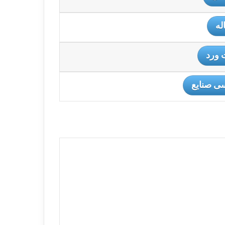
له
 ورد
ی صنایع