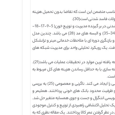
اسب متضمن این است که تقاضا بدون تحمیل هزینه
مسائل مربوط به مدیریت انوانتوری محصولات فاسد شدنی در موارد بسیاری بروز می یابند کاربرد کنترل موجودی محصولات فاسد شدنی در بر گیرنده مدیریت و توزیع خون( 5-9-17-18-
20-25-26-33) و نیز مدیریت مواد شیمیایی و رادیو اکتیور و غذا هایی نظیر محصولات لبنی، میوه ها و سبزیجات ( 4-29-31-34-35) و البسه های مد (28) می باشد. چندین مدل
یت موجودی برای ایتم های فاسد شدنی ارایه شده اند که شامل بازنگری دوره ای با حداقل و حداکثر مقدار سفارش هاجیما(15) و بازنگری دوره ای با ملاحظات خدماتی مینر و ترانشکل
گری مدل ها و الگوریتم های اصلی در این زمینه را می توان در کار های ناهمیاس(30) و کارسمن و همکاران(199=) یافت. یک رویکرد تحلیلی واحد برای مدیریت شبکه های
برنامه ریزی برای تحویل کارامد، موجب افزایش صرفه جویی در عملیات لجستیک می شود. بهینه سازی مسیر های برنده یکی از توسعه یافته ترین موارد در تحقیقات عملیات می باشد(21).
 سازی با به حداقل رساندن هزینه های کل مربوط به
مدیریت موجودی مشترک و توزیع محصولات فاسد شدنی که موضوع این مقاله است، یک مسئله مسیر یابی موجودی فاسد شدنی را ایجاد می کند. ناگرنی و معصومی (25) به بررسی
و ظرفیت محدود بانک های خونی پرداختند. هملیمر و
رنامه نویسی انتگرال و جست و جوی همسایه متغیر حل شد.
 و همکاران(14) از مسائل حمل و نقل در مدل کنترل موجودی محدود به دو مشتری استفاده کردند.گاستودو و الوییرا (10) یک تحلیل اکتشافی راهبردی از توزیع و کنترل موجودی
تگی زنجیره سوپر مارکت بدون در نظر گرفتن عمر کالا پرداختند. یک مقاله نظری که به