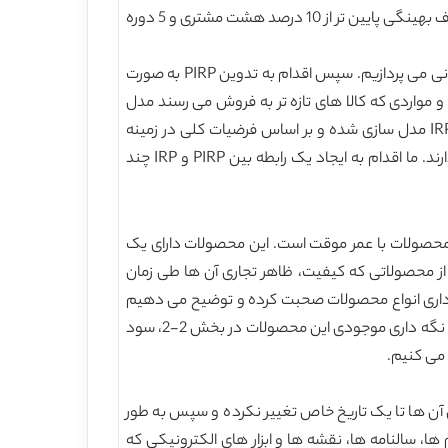
توسعه رویکرد تولید ستون می پرداخت، توسط لی و همکاران (22) به منظور ارایه راه حل هایی به یک PIRP گزارش شده است. شکاف بهینگی پایین تر از 10 درصد هشت مشتری و 5 دوره
این مقاله، اهمیت های علمی بی شماری دارد. ما در ابتدا به طبقه بندی و بحث در مورد فرضیات اصلی مدیریت کالا های فاسد شدنی می پردازیم. سپس اقدام به تدوین PIRP به صورت
 و مواردی که کالا های تازه تر به فروش می رسند مدل
سازی کردند. ما اقدام به ایجاد یک الگوریتم شاخه و برش دقیق برای حل مدل های مختلف کردیم. این اولین باری است که یک IRP مدل سازی شده و بر اساس فرضیات کلی در زمینه
مدیریت محصولات فاسد شدنی حل می شود. مدل های ما نیازی به فرضیات در خصوص شکل توابع هزینه موجودی و درامد ندارند. ما اقدام به ایجاد یک رابطه بین PIRP و IRP چند
 محصولات با عمر موقت است. این محصولات دارای یک
 از محصولاتی که کیفیت، ظاهر تجاری آن ها طی زمان
ه داری انواع محصولات صحبت کرده و توضیح می دهیم
که چگونه می توان از آن ها در مدل استفاده کرد. به طور خاص، ما در مورد انواع فساد محصول در بخش 2-1، فرضیات هزینه های نگه داری موجودی این محصولات در بخش 2-2، سود
خستین مورد شامل کالاهایی است که ارزش آن ها تا یک تاریخ خاص تغییر نکرده و سپس به طور
، سالنامه ها، نقشه ها و ابزار های الکترونیکی که