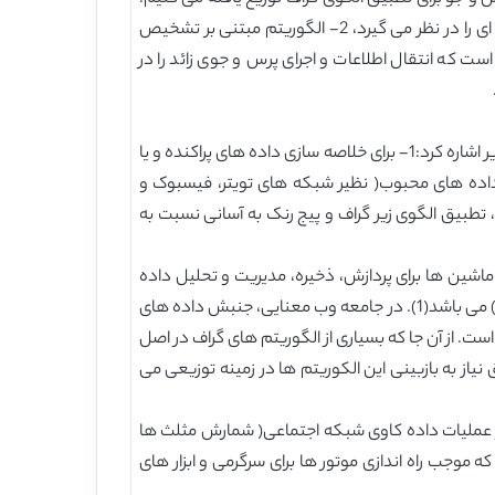
این فنون شامل، 1- الگوریتم بهینه سازی مبتنی بر برنامه نویسی دینامیک سبک سیستم R، که هر دو برنامه های خطی و نقطه ای را در نظر می گیرد، 2- الگوریتم مبتنی بر تشخیص
روش استفاده مجدد از محاسبه یا رایانش است که انتقال اطلاعات و اجرای پرس و جوی زائد را در
مدل داده های گراف، یک شیوه بسیار محبوب برای زمینه های مختلف محسوب می شود. از دلایل این محبوبیت می توان به موارد زیر اشاره کرد:1- برای خلاصه سازی داده های پراکنده و یا
راس نسبت به مدل های داده های سنتی ساده تر است 2- برخی از مجموعه داده های محبوب( نظیر شبکه های تویتر، فیسبوک و
گراف نظیر محاسبات با کوتاه ترین مسیر،، تطبیق الگوی زیر گراف و پیج رنک به آسانی نسبت به
اشین ها برای پردازش، ذخیره، مدیریت و تحلیل داده
های گراف به کار برده می شوند. برای مثال، از سال 2012، گراف کاربر فیسبوک دارای 900 میلیون راس( درجه متوسط راس، 130 است) می باشد(1). در جامعه وب معنایی، جنبش داده های
300 مجموعه داده به هم پیوسته جمع اوری کرده است. از آن جا که بسیاری از الگوریتم های گراف در اصل
یاز به بازبینی این الکوریتم ها در زمینه توزیعی می
 در عملیات داده کاوی شبکه اجتماعی( شمارش مثلث ها
وریتم های یادگیری ماشین که موجب راه اندازی موتور ها برای سرگرمی و ابزار های