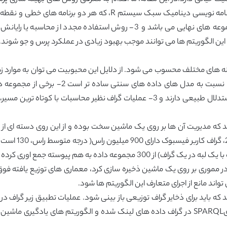
چرخه که اهرمی برای چرخه ها جهت کاهش اندازه مجموعه های نهایی می باشد و 3- 
ن الگوریتم ها می توانند موجب بهبود زیادی در عملکرد پرس و جو شوند.
نیمه ساختاری به مدل های داده های راس-لبه-
لینکدین) در مورد استفاده از پارادایم گراف منطق و استدلال طبیعی دارند و 3- عملیات 
 که مدیریت آن ها بر روی یک ماشین سخت بوده و از این روی دسته ای از م
اپن لینکینگ، 6 میلیون تریپل را ( یک تریپل، برابر باست با یک لبه در یک گراف) از 
ر مموری بر روی یک ماشین ذخیره سازی کرد، معماری های توزیع یافته فوق ن
اند مانع از اجرای متعارف این الگوریتم ها شود.
که باید برای ذخایر گراف توزیعی باز بینی شود. عملیات تطبیق زیر گراف
برای اندازه گیری اثر اجتماعی مراسم ها)، پرس و جو هایSPARQL در گراف داده های لینک شده و الگ