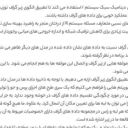
مقاله حاضر به طور صریحی از روش های برنامه نویسی دینامیک سبک سیستم r استفاده م
 عملکرد خوبی برای داده های گراف داشته باشند.
• اگرچه سایرین خاطر نشان کرده اند که حتی در زمینه های نسبی متعارف، مسئ
یت زیادی برای کاهش ترافیک شبکه و اندازه خروجی های میانی برخوردار اس
ل گراف نسبت به داده های نشان داده شده در مدل های دیگر ظاهر می شون
برنامه در نظر گرفته شوند.
ن مولفه هایی از زیر گراف و اتصال این مولفه ها به هم انجام می شود. با
 می شود.
ی تطبیق الگوی زیر گراف ارایه می دهیم. با توجه به ذخیره داده ها در مدل 
یتم هایی را فراهم می کنیم که یک سری طرح های اجرای پرس و جو را تولید کر
رضی در مورد چگونگی تقسیم داده های گراف در خوشه وجود ندارد به جز ای
 توان به لبه ها برای تعیین مکان آن اعمال کرد. به علاوه، ما هیچ گونه فرضی
ه هر لبه و راس در مجموعه داده های گراف دارای خصوصیات مربوط به آن ب
ه ما در زیر اشاره شده است.
یک را پیشنهاد می کنیم که تنها طرح های نقطه ای را بدون مواجه با انفجار ف