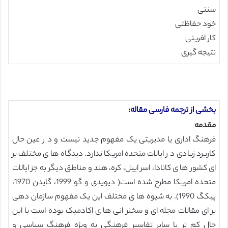
سنتی
خود حفاظتی
کار افرینی
نتیجه گیری
بخشی از ترجمه فارسی مقاله:
مقدمه
فرهنگ اداری یا مدیریتی یک مفهوم جدید نیست و د ر عین حال
کاربرد زیادی د ر ایالات متحده امریکا ندارد. دیدگاه ها ی مختلف بر
ای کشور ها ی کانادا، اسر اییل، کره، هند و مناطق دیگر به جز ایالات
متحده امریکا مطرح شده است( دیویدی و گو 1999، گایدن 1970،
پیکگ 1990). به شیوه ها ی مختلف این یک مفهوم سازمان دهی
بر ای مقالات مجله ای و سخنر انی ها ی اکادمیک بوده است با این
حال کم تر با سایر تفاسیر فرهنگی به ویژه فرهنگ سیاسی و