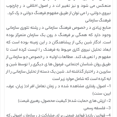
منعکس می شود و نیز تغییر ات د ر اصول اخلاقی د ر چارچوب
نیروی دولتی، ر ا می توان از طریق مفهوم فرهنگ دولتی د رک کرد.
فرهنگ سازمانی
منابع زیادی د ر خصوص فرهنگ سازمانی د ر رشته تئوری سازمانی
وجود دارد که همگی بر فرهنگ د رون یک سازمان متمرکز بوده
است. ادگار شین یکی از پیشاهنگان د ر این زمینه بوده است که
ابعاد تحلیل نیروی کاری مربوط به فرهنک ر ا لیست کرده است تا
مفهوم ر ا تعریف کند. مطالعات اولیه د ر خصوص جو سازمانی از
طریق روان شناسان اجتماعی، فرمول ها ی دیگری ر ا توسط شین و
سایرین د ر اختیار گذاشته اند. شین یک دسته از تحلیل سازمانی ر ا ار
ایه کرده است که شامل موارد زیر است
1- اصول رفتاری مشاهده شده د ر زمان تعامل افر اد( زبان، عرف،
ایین، سنت)
2- ارزش ها ی حمایت شده( کیفیت محصول، رهبری قیمت)
3- فلسفه رسمی
4- قوانین بازی( قواعد ضمنی بر ای مشارکت د ر سازمان، اصولی که