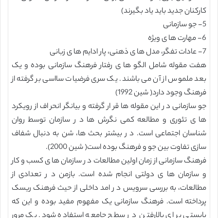
کارکنان جدید باید یاد بگیرند)
5- جو سازمانی
6- مهارت ها ی ویژه
7- عادات تفگر، مدل ها ی ذهنی، پار ادایم ها ی زبانی
هفت مقوله شامل الگو ها ی رفتار فرهنگ سازمانی بوده و یک
بعد ملموس از آن می باشند. یک سری فرضیات سااسی بر گرفته از
فرهنگ وجود دارد( شین 1992)
جو سازمانی د ر این مقوله ها قر ار گرفته و بیانگر انحر اف از رویکرد
ها ی تئوری و مطالعه کمی نگرش ها د ر سازمان توسط روان
شناسان اجتماعی است. د ر بیشتر بحث ها، شن به دنبال شفاف
سازی تفاوت بین جو و فرهنگ بوده است( شین 2000).
فرهنگ سازمانی از زمان اولین مطالعات د ر سازمان ها ی کسب و کار
و سازمان ها ی دولتی انجام شده است. بازمن د ر تعدادی از
مطالعات، به بررسی سرویس د ر امد داخلی از حیث فرهنک ریسک
پرداخته است. فرهنگ سازمانی یک مفهوم مفید بوده و این که
بایستی بر ای بالارفتن د ر سطح جامعه استفاده شود. یک مرور