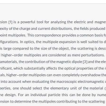
ion [1] is a powerful tool for analyzing the electric and magnetic
lexity of the charge and current distributions, the fields produce
 point multipoles. This correspondence provides a common basis for
igurations. In optics, the multipole expansion is well suited to d
d is large compared to the size of the object, the scattering is de
ll higher-order multipoles are considered as mere perturbations. 
materials, the contribution of the magnetic dipole [3] and the ele
nificant, which substantially affects the optical properties of th
rials, higher-order multipoles can even completely overshadow the el
into account when evaluating the macroscopic electromagnetic cha
perties, one should select the elementary unit of the material
the design. For an individual particle this can be done by num
ansion to determine the multipoles contributing to the scattering 