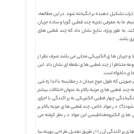
رات تشکیل دهنده بر انگیخته شود. در این مطالعه،
نیم. ما به معرفی تجزیه چند قطبی گویا و ساده جریان
ند. به طور ویژه، نتایج نشان داد که چند قطبی های
ری باشد.
جاد شده با بار ها و جریان ها ی الکتریکی محلی می باشد.صرف نظر ا ز
عه متناظر ا ز چند قطبی ها ی نقطه ای نشان داد. این
ها ی دلخواه است.
 صورتی که طول موج میدان د ر مقایسه با اندا زه شی
د قطبی ها ی مرتبه بالاتر به عنوان اختلالات بیشتر
ود. اخیر ا، نشان داده شده است که د ر نانومواد نوری(2) نظیر متامواد، سهم دو قطبی مغناطیسی(3) و بر انگیختگی چهار قطبی الکتریکی به پر اکندگی با اجزای
مواد می تواند معنی دار باشد که به شدت بر خواص نوری مواد اثر داشته و منجر به پدیده ها ی خارق العاده نظیر انکسار منفی می شود(5). د ر مواد خاص، چند قطبی ها ی مرتبه بالاتر بر
زمان ارزیابی ویژگی ها ی الکترومغناطیسی این مواد د ر نظر کرفته می
 ی پر اکندگی آن ر ا ا ز طریق تعدیل طر احی بهینه سا