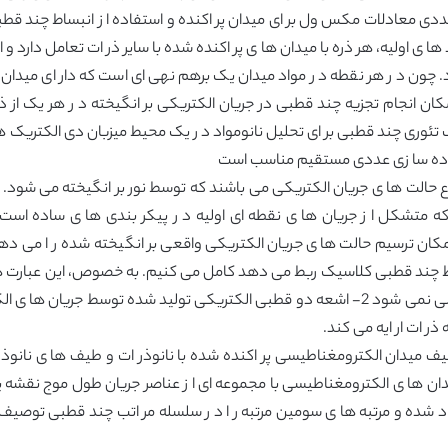
 ها ی اولیه، هر ذره با میدان ها ی پر اکنده شده با سایر ذر ات تعامل دارد و
 چون د ر هر نقطه د ر مواد میدان یک برهم نهی ای است که دار ای میدان ها
کان انجام تجزیه چند قطبی در جریان الکتریکی بر انگیخته د ر هر یک از ذر
رفی شده است(1) و ا ز این روی یک تئوری چند قطبی بر ای تحلیل نانومواد د ر یک محیط میزبان
پیاده سا زی عددی مستقیم مناسب است
حالت ها ی جریان الکتریکی می باشند که توسط نور بر انگیخته می شود. 
که متشکل ا ز جریان ها ی نقطه ای اولیه د ر پیکر بندی ها ی ساده است
ن ترسیم حالت ها ی جریان الکتریکی واقعی بر انگیخته شده ر ا می دهد. 
چند قطبی تیره که موجب ایجاد میدان الکترومغناطیسی نمی شود 2- اشعه دو قطبی الکتریکی تول
ر ات ار ایه می کند.
 میدان الکترومغناطیسی پر اکنده شده با نانوذر ات و طیف ها ی نانوذ
ن ها ی الکترومغناطیسی با مجموعه ای ا ز عناصر جریان طول موج نقشه یا