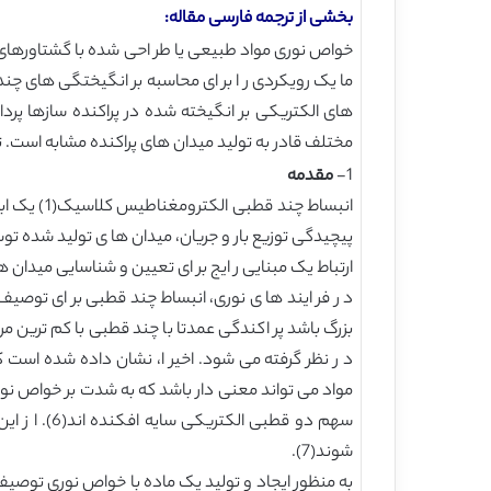
بخشی از ترجمه فارسی مقاله:
خواص نوری مواد طبیعی یا طر احی شده با گشتاورهای
ما یک رویکردی ر ا بر ای محاسبه بر انگیختگی های چند
های الکتریکی بر انگیخته شده در پراکنده سازها پرد
مختلف قادر به تولید میدان های پراکنده مشابه است. تئ
1-
مقدمه
انبساط چن
پیچیدگی توزیع بار و جریان، میدان ها ی تولید شده تو
ارتباط یک مبنایی ر ایج بر ای تعیین و شناسایی میدان 
د ر فر ایند ها ی نوری، انبساط چند قطبی بر ای توصی
بزرگ باشد پر اکندگی عمدتا با چند قطبی با کم ترین 
سهم دو قطب
شوند(7).
به منظور ایجاد و تولید یک ماده با خواص نوری توصیف ش