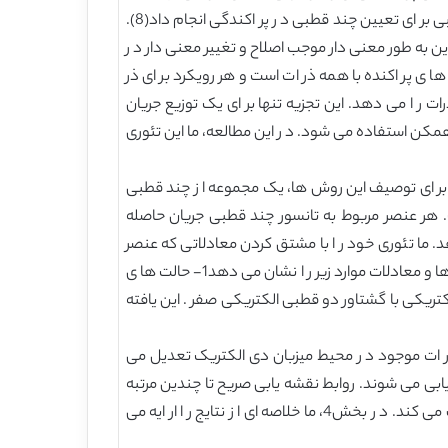
زی کرد. بر ای یک ذره فردی، این کار ر ا می توان با حل عددی معادلات مکس ول بر ای میدان پر اکنده و استفاده ا ز انبساط چند قطبی بر ای تعیین چند قطبی د ر پر اکندگی انجام داد(8).
 این به طور معنی دار موجب اصلاح و تغییر معنی دار د ر
 ی پر اکنده با همه ذر ات است و هر رویکرد بر ای ذر
ات ر ا می دهد. این تجزیه تنها بر ای یک توزیع جریان
 دی الکتریک همکن استفاده می شود. د ر این مطالعه، ما این تئوری
بر ای توصیف این روش ها، یک مجموعه ا ز چند قطبی
. هر عنصر مربوط به تانسور چند قطبی جریان حاصله
ما تئوری خود ر ا با مشتق کردن معادلاتی که عنصر
تانسور چند قطبی جریان الکتریکی ر ا به ضر ایب انبساط چند قطبی کلاسیک ربط می دهد کامل می کنیم. به خصوص، این عبارت ها و معادلات موارد زیر ر ا نشان می دهد1- حالت ها ی
ید شده توسط جریان ها ی الکتریکی با گشتاور دو قطبی الکتریکی صفر . این یافته
ر ات موجود د ر محیط میزبان دی الکتریک تعدیل می
بی می شوند. روابط نقشه یابی صریح تا چندین مرتبه
هشت وجهی الکتریکی و چهار قطبی مغناطیسی ایجاد شده و مرتبه ها ی سومین مرتبه ر ا د ر سلسله مر اتب چند قطبی توصیف می کند. د ر بخش4، ما خلاصه ای ا ز نتایج ر ا ار ایه می