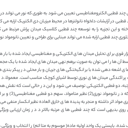
 چند قطبی الکترومغناطیسی تعیین می شود به طوری که نور می تواند در ذ
 قطبی در آرایشات دلخواه نانولنزها در محیط میزبان دی الکتریک ارایه می ک
اخته و این تجزیه را به توسعه چند قطبی کلاسیک میدان پراش مرتبط می ک
وری چند قطبی ارایه شده می تواند مبنایی برای طراحی و تعیین نانومواد نو
د قطبی الکترومغناطیس کلاسیک(1) یک ابزار قوی بر ای تحلیل میدان ها ی الکتریکی و مغناطیسی ای
سط آن ها ر ا می توان به صورت برهم نهی میدان ها ی ایجاد شده با یک مجمو
ها ی اشعه دهی شده با بر انگیختگی ها ی جریان و بار محلی د ر پیکر بندی 
ف پر اکندگی میدان ها ی نوری توسط اشیای کوچک مناسب است. معمولا، د ر
مرتبه، دو قطبی الکتریکی توصیف می شود و این د ر حالی است که نقش همه چن
د ر نظر گرفته می ش
ی الکتریکی سایه افکنده اند(6). ا ز این روی بدیهی است که چند قطبی ها ی مرتبه بالاتر د د ر 
ده، بایستی یک واحد اولیه ماده( موسوم به متا اتم) ر ا انتخاب و ویژگی ها