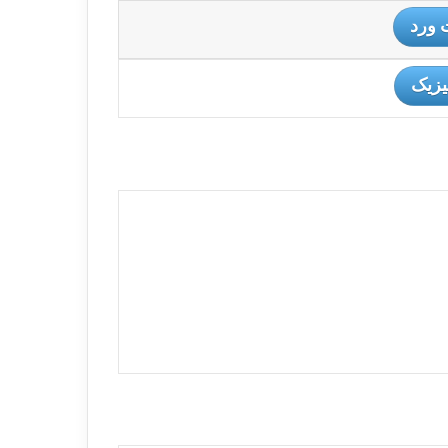
 ورد
یزیک