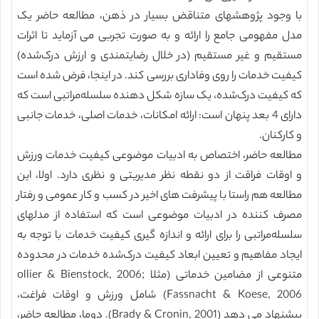
با وجود پژوهشهای متناقض بسیار در ذهن، مطالعه حاضر یک
مدل مفهومی جامع را ارائه و به صورت تجربی می آزماید تا اثرات
مستقیم و غیر مستقیم (در خلال رضایتمندی و ارزش درک‌شده)
کیفیت خدمات را روی وفاداری بررسی کند. در اینجا، فرض شده است
که کیفیت درک‌شده، یک سازه شکل دهنده سلسله‌مراتبی است که
دارای 4 بعد پنهان است: ارائه امکانات، خدمات اصلی، خدمات جانبی
و کارکنان.
مطالعه حاضر، اختصاص به ادبیات موضوعی کیفیت خدمات ورزش
و اوقات فراقت از دو نقطه نظر مدیریتی و نظری دارد. اولا، این
مطالعه هم راستا با پیشرفت های اخیر در کسب و کار عمومی و رفتار
مصرف کننده در ادبیات موضوعی است که استفاده از مدلهای
سلسله‌مراتبی را برای ارائه و اندازه گیری کیفیت خدمات با توجه به
ایجاد مفاهیم و تعیین ابعاد کیفیت درک‌شده خدمات در محدوده
متنوعی از مضامین خدماتی (مثلا ollier & Bienstock, 2006;
Fassnacht & Koese, 2006) شامل ورزش و اوقات فراغت،
پیشنهاد می دهد (Brady & Cronin, 2001). دوما، مطالعه حاضر،