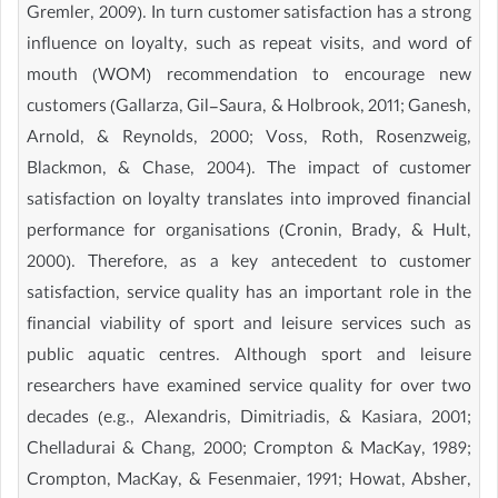
Gremler, 2009). In turn customer satisfaction has a strong
influence on loyalty, such as repeat visits, and word of
mouth (WOM) recommendation to encourage new
customers (Gallarza, Gil-Saura, & Holbrook, 2011; Ganesh,
Arnold, & Reynolds, 2000; Voss, Roth, Rosenzweig,
Blackmon, & Chase, 2004). The impact of customer
satisfaction on loyalty translates into improved financial
performance for organisations (Cronin, Brady, & Hult,
2000). Therefore, as a key antecedent to customer
satisfaction, service quality has an important role in the
financial viability of sport and leisure services such as
public aquatic centres. Although sport and leisure
researchers have examined service quality for over two
decades (e.g., Alexandris, Dimitriadis, & Kasiara, 2001;
Chelladurai & Chang, 2000; Crompton & MacKay, 1989;
Crompton, MacKay, & Fesenmaier, 1991; Howat, Absher,