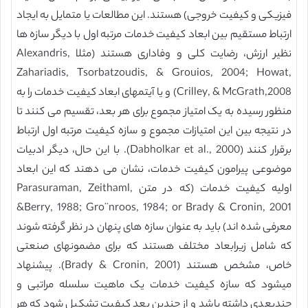
فیزیکی و کیفیت خروجی) هستند. این مطالعات یا متمایل به ایجاد
ارتباط مستقیم بین ابعاد کیفیت خدمات مرتبه اول با دیگر سازه ها
نظیر ارزش، رضایت کلی و وفاداری هستند (مثلا Alexandris,
Zahariadis, Tsorbatzoudis, & Grouios, 2004; Howat,
Crilley, & McGrath,2008) و یا آیتمهای ابعاد کیفیت خدمات را به
منظور رسیده به یک امتیاز مجموع برای هر بعد، تقسیم می کنند تا
در نتیجه بین این امتیازات مجموع و سازه کیفیت مرتبه اول ارتباط
برقرار کنند (Dabholkar et al., 2000). با این حال، دیگر ادبیات
موضوعی پیرامون کیفیت خدمات، نشان می دهند که این ابعاد
اولیه کیفیت خدمات (که در متن Parasuraman, Zeithaml,
&Berry, 1988; Gro¨nroos, 1984; or Brady & Cronin, 2001
معرفی شده اند) باید به عنوان سازه های پنهان در نظر گرفته شوند
که شامل زیرابعاد مختلف هستند که برای مضمونهای صنعتی
خاص، مشخص هستند (Brady & Cronin, 2001). پیشنهاد
میشود که سازه کیفیت خدمات یک ماهیت سلسله مراتبی و
چندبعدی داشته باشد و از چندین بعد کیفیت تشکیل شود که هر