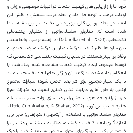
فهم ما را از ارزیابی های کیفیت خدمات در ادبیات موضوعی ورزش و
اوقات فراغت با توجه قرار دادن ابعاد فرایند سنجش و نقش این
ابعاد در ایجاد ارزیابی کلی، بهبود می بخشد. در این مقاله، ادعا
شده است که مدلهای سلسله‌مراتبی از مدلهای چندعاملی
تک‌سطحی (Dabholkar et al., 2000) در زمینه بررسی روابط سببی
بین سازه ها نظیر کیفیت درک‌شده، ارزش درک‌شده، رضایتمندی، و
وفاداری بهتر هستند. در مدلهای کیفیت چندعاملی تک‌سطحی که
توسط مجموعه ابعاد کیفیت خدمات مشاهده شده ایجاد شده یا
انعکاس داده شده اند (که در آن ویژگی های ابعاد تقسیم شده اند
تا یک امتیاز مجموع برای هر بعد حاصل شود) امتیازات مجموع
ایتمی به طور آماری قابلیت اتکای کمتری نسبت به امتیازات مجزا
دارد، زیرا آنها خطاهای سنجش را در مدلسازی روابط سببی بین سازه
ها به حساب می آورند (Little,Cunningham, & Shahar, 2002).
مدلهای سلسله‌مراتبی با استفاده از آیتمهای (امتیازهای) مجزا برای
اندازه گیری ابعاد کیفیت درک‌شده، امکان عیب شناسی مناسبی را
فراهم می کنند تا ویژگیهای مجزای مختص هر بعد کیفیت را درک