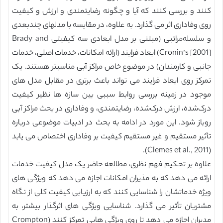
کنند و بررسی کنند که آیا و چگونه رضایتمندی و ارزش و کیفیت
روی وفاداری اثر می گذارد. به علاوه، در مقایسه با مدلهای چندبعدی
و سلسله‌مراتبی (مبتنی بر مدل ابعادی سه کیفیتی Brady and
Cronin’s [2001]) ابعاد فرایند (ارائه امکانات، خدمات اصلی، خدمات
جانبی و کارمندان) در موضوع خاص مراکز آبی مناسبتر هستند. یک
تمرکز روی ابعاد فرایند می تواند باعث برتری در مقابل مدل های
موجود در زمینه بررسی روابط سببی بین سازه ها نظیر کیفیت
درک‌شده، ارزش درک‌شده، رضایتمندی، و وفاداری در بحث مراکز آبی
روباز شود. این مورد در ادامه به بحث در ادبیات موضوعی درباره
تأثیر مستقیم و غیر مستقیم کیفیت بر وفاداری اختصاص می یابد
(Clemes et al., 2011).
علاوه بر تحکیم فهم نظری، مطالعه حاضر یک مدل کیفیت خدمات
ارائه می دهد که به مذیران امکانات اجازه می دهد که ویژگی های
ویژه خدماتشان را شناسایی کنند که به ارزیابی کیفیت کلی از نگاه
مشتریان تأثیر می گذارد. شناسایی ویژگی های اثرگذار بیشتر، به
مدیران اجازه می دهد تا روی ویژگی هایی تمرکز کنند (Crompton