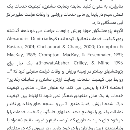
بنابراین، به عنوان کلید سابقه رضایت مشتری، کیفیت خدمات یک
نقش مهم در پایداری مالی خدمات ورزشی و اوقات فراغت نظیر مراکز
آبی همگانی دارد.
اگرچه پژوهشگران حوزه ورزش و اوقات فراغت طی دو دهه گذشته
روی کیفیت خدمات تحقیق کرده اند (Alexandris, Dimitriadis,&
Kasiara, 2001; Chelladurai & Chang, 2000; Crompton &
MacKay, 1989; Crompton, MacKay, & Fesenmaier, 1991;
Howat,Absher, Crilley, & Milne, 1996))، یک نیاز برای
پژوهشهای بیشتر در زمینه ورزش و اوقات فراغت معرفی کرد که “…
روابط بین کیفیت خدمات، رضایت ارزش مشتری و تمابلات رفتاری”
(صفحه 371) را بررسی می کند. به عنوان مثال، مدلهای کیفیت
خدمات به یک مدل منفردی همگرا نمی شود تا ارتباط بین کیفیت
درک شده، ارزش، رضایتمندی کلی و سنجه های وفاداری نظیر
تمایلات رفتاری را توضیح دهد. مدلهای جایگزین کیفیت خدمات را را
در خود جای دارند به طوری که اثر مستقیم و غیرمستقیم (همراه با
رضایتمندی) روی وفاداری را در خود دارند ، در صورتی که در مدلهای