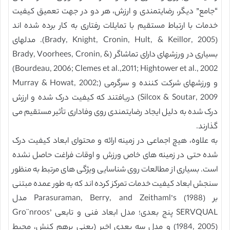
“جامع” دیگر، رضایتمندی و ارزش، هر دو در جهت تعمیق کیفیت
خدمات با ارتباط مستقیم با تمایلات رفتاری به کار برده شده اند
(Brady, Knight, Cronin, Hult, & Keillor, 2005). مدلهای
بسیاری در ورزشهای دارای تماشاگر (Brady, Voorhees, Cronin, &
Bourdeau, 2006; Clemes et al.,2011; Hightower et al., 2002)
و ورزشهای شرکت کننده و سرگرمی (Murray & Howat, 2002;
Silcox & Soutar, 2009) دریافتند که کیفیت درک شده و ارزش
درک شده به دلیل ایجاد رضایتمندی روی وفاداری تأثیر مستقیم می
گذارند.
به علاوه، هیچ اجماعی در زمینه ارائه و محتوای ابعاد کیفیت درک
شده حتی در زمینه های خاص ورزش و اوقات فراغت حاصل نشده
است. بسیاری از مطالعات روی شناسایی ویژگی های مرتبط به منظور
سنجش ابعاد کیفیت خدمات تمرکز کرده اند که به طور عمده مبتنی
بر (Parasuraman, Berry, and Zeithaml’s (1988 مدل
SERVQUAL پنج بعدی؛ مدل ابعاد فنی و تابعی Gro¨nroos’
(1984, 2005) و مدل سه بعدی اخیر (یعنی برهم کنش، محیط