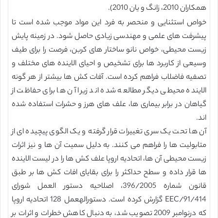
همکاران 2010، زانگ و یان 2010).
خواص استثنایی و منحصر به فرد این مواد موجب شده است تا
پیشرفت های علمی و مهندسی زیادی حاصل شود. در زمینه پایش
زیست محیطی، خواص نانو ساختار های کربن، فرصت را برای طیف
وسیعی از کاربرد ها برای تشخیص و احیای الاینده های مختلف و
تصفیه فاضلاب فراهم کرده است. آفات کش ها بیشتر از هر گونه
الاینده محیطی دیگر مطالعه شده اند زیرا آن ها برای حفاظت از
گیاهان در برابر بیماری ها، علف های هرز و حشرات استفاده شده
اند.
آن ها تحت یک سری تغییرات قرار گرفته و یک الگوی پیچیده ای از
متابولیت ها را فراهم می کنند. به دلیل سمیت آن ها و نیز اثرات
زیست محیطی آن ها، اتحادیه اروپا علف کش ها را در لیست الاینده
ها قرار داده و سطح حداکثر را برای بقایای افات کش ها بر طبق
قانون شماره 396/2005، اصلاحیه دستور العمل شورای
91/414/EEC گزارش کرده است. دستورالهعمل 128 اتحادیه اروپا
که درنوامبر 2009 تصویب شد، به دنبال کاهش خطرات و اثرات بر