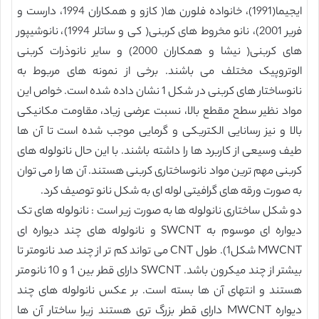
ایجیما(1991)، خانواده فلورن ها( کازو و همکاران 1994، دارست و
فریر 2001)، نانو مخروط های کربنی( کی و ساتلر 1994)، نانوشیپور
های کربنی( نیشا و همکاران 2000) و سایر نانوذرات کربنی
الوتروپیک مختلف می باشند. برخی از نمونه های مربوط به
نانوساختار های کربنی در شکل 1 نشان داده شده است. خواص این
مواد نظیر سطح مقطع بالا، نسبت عرضی زیاد، مقاومت مکانیکی
بالا و نیز رسانایی الکتریکی و گرمایی موجب شده است تا آن ها
طیف وسیعی از کاربرد ها را داشته باشند. با این حال نانولوله های
کربنی مهم ترین مواد نانوساختاری کربنی هستند. آن ها را می توان
به صورت ورقه های گرافیتی لوله ای به شکل نانو توصیف کرد.
دو شکل ساختاری نانولوله ها به صورت زیر است : نانولوله های تک
دیواره ای موسوم به SWCNT و نانولوله های چند دیواره ای
MWCNT شکل1). طول CNT می تواند کم تر از چند صد نانومتر تا
بیشتر از چند میکرون باشد. SWCNT دارای قطر بین 1 و 10 نانومتر
هستند و انتهای آن ها بسته است. بر عکس نانولوله های چند
دیواره MWCNT دارای قطر بزرگ تری هستند زیرا ساختار آن ها