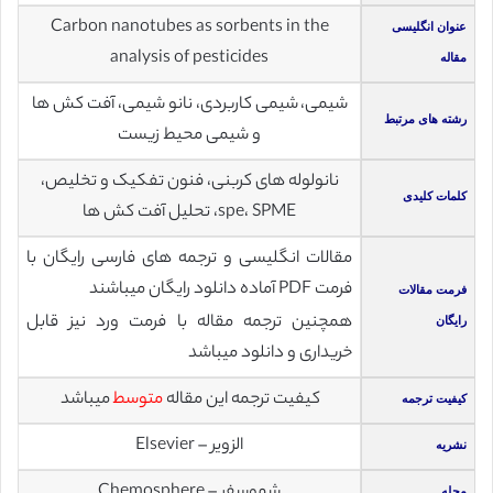
Carbon nanotubes as sorbents in the
عنوان انگلیسی
analysis of pesticides
مقاله
شیمی، شیمی کاربردی، نانو شیمی، آفت کش ها
رشته های مرتبط
و شیمی محیط زیست
نانولوله های کربنی، فنون تفکیک و تخلیص،
کلمات کلیدی
spe، SPME، تحلیل آفت کش ها
مقالات انگلیسی و ترجمه های فارسی رایگان با
فرمت PDF آماده دانلود رایگان میباشند
فرمت مقالات
همچنین ترجمه مقاله با فرمت ورد نیز قابل
رایگان
خریداری و دانلود میباشد
کیفیت ترجمه این مقاله
متوسط
میباشد
کیفیت ترجمه
الزویر – Elsevier
نشریه
شموسفر – Chemosphere
مجله