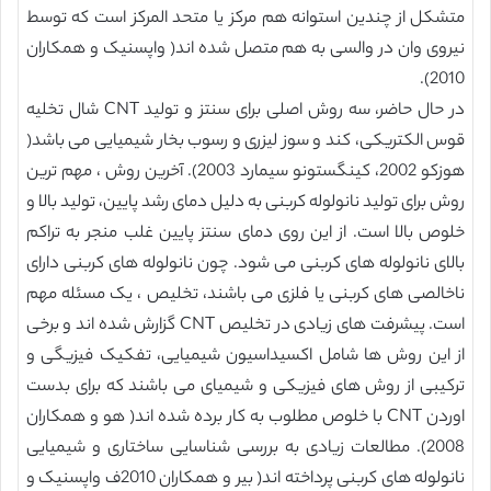
متشکل از چندین استوانه هم مرکز یا متحد المرکز است که توسط
نیروی وان در والسی به هم متصل شده اند( واپسنیک و همکاران
2010).
در حال حاضر، سه روش اصلی برای سنتز و تولید CNT شال تخلیه
قوس الکتریکی، کند و سوز لیزری و رسوب بخار شیمیایی می باشد(
هوزکو 2002، کینگستونو سیمارد 2003). آخرین روش ، مهم ترین
روش برای تولید نانولوله کربنی به دلیل دمای رشد پایین، تولید بالا و
خلوص بالا است. از این روی دمای سنتز پایین غلب منجر به تراکم
بالای نانولوله های کربنی می شود. چون نانولوله های کربنی دارای
ناخالصی های کربنی یا فلزی می باشند، تخلیص ، یک مسئله مهم
است. پیشرفت های زیادی در تخلیص CNT گزارش شده اند و برخی
از این روش ها شامل اکسیداسیون شیمیایی، تفکیک فیزیگی و
ترکیبی از روش های فیزیکی و شیمیای می باشند که برای بدست
اوردن CNT با خلوص مطلوب به کار برده شده اند( هو و همکاران
2008). مطالعات زیادی به بررسی شناسایی ساختاری و شیمیایی
نانولوله های کربنی پرداخته اند( بیر و همکاران 2010ف واپسنیک و