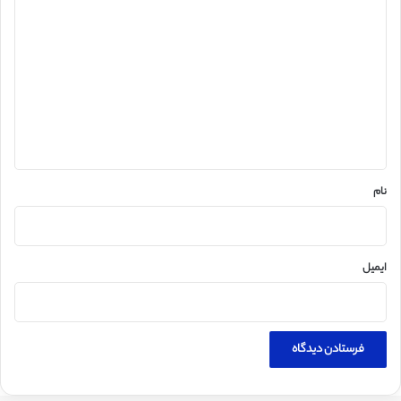
ی
د
گ
ا
ه
*
نام
ایمیل