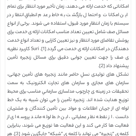
امکاناتی که خدمت ارائه می دهند، زمان تأخیر مورد انتظار برای تمام
این امکانات و احتمال بازگشت به خاطر عدم انطباقِ انتظار در
سیستم با زمان انتظارِ مورد قبول، استفاده می شوند. برخی از انواع
مسائل صف شامل تعیین تعداد مناسب امکانات ارائه ی خدمت برای
پوشش تقاضای مورد انتظار و نیز تعیین کارایی و تعداد انواع خدمت
دهندگان در امکانات ارائه ی خدمت می گردد [1]. Suri کاربرد نظریه
ی صف را جهت تعیین جوابی دقیق برای مسائل زنجیره تأمین
پیشنهاد داد [2].
تشکل های تولیدی نسلِ حاضر مانند زنجیره های تأمین جهانی،
سازمان های مجازی و سازمان های تجارت الکترونیک به سمت
تحقیقات در زمینه ی چارچوب مدلسازی سازمانیِ مناسب برای محیط
توزیع هدایت شده اند. زنجیره تأمین را می توان شبیه به یک خط
لوله ای از جریان اطلاعات و مواد بین تأمین کنندگان و مشتریان
دانست. از نقطه نظر عملیاتی، این خط لوله مانند پروسه ای از
فعالیت ها کار می کند و این فعالیت ها توزیع می شوند، بنابراین
کلمه ی “زنجیره” می تواند با کلمه ی “شبکه” جایگزین شود [3]. هر