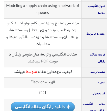
Modeling a supply chain using a network of
عنوان انگلیسی
queues
مقاله:
مهندسی صنایع و مهندسی کامپیوتر، لجستیک و
زنجیره تامین، برنامه ریزی و تحلیل سیستم ها،
رشته های مرتبط:
بهینه سازی سیستم ها و مهندسی الگوریتم ها و
محاسبات
مقالات انگلیسی و ترجمه های فارسی رایگان با
فرمت مقالات
فرمت PDF میباشند
رایگان
کیفیت ترجمه این مقاله
متوسط
میباشد
کیفیت ترجمه
الزویر – Elsevier
نشریه
f421
کد محصول
مقاله انگلیسی
دانلود رایگان مقاله انگلیسی
رایگان (PDF)