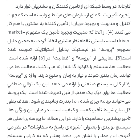
کارخانه در وسط شبکه ای از تأمین کنندگان و مشتریان قرار دارد.
زنجیره تأمین شبکه ای از سازمان های مرتبط و وابسته است که جهت
کنترل و مدیریت و بهبود جریان از تأمین کننده به مشتری با هم کار
می کنند [4]. از آنجا که مدیریت زنجیره تأمین یک مفهوم market-
driven است، بایستی نقطه نظر مشتری اتخاذ گردد. به همین دلیل
مفهوم “پروسه” در لجستیک بدلایل استراتژیک تعریف شده
است[5]. تعاریفی از “پروسه” و “فعالیت” در [6] ارائه شده است.
فعالیت ها، سیستم را کارکرد گرایانه ارائه می-کنند. فعالیت ها می
توانند زمان بندی شوند و نیاز به زمان و منبع دارند. وا ژه ی “پروسه”
رفتار کلی سیستمِ صنعتی را ارائه می دهد. این یک توالیِ منطقیِ
فعالیت ها برای درکِ یک هدفِ از قبل تعریف شده است. یک پروسه
می-تواند برنامه ریزی شده، اما بندرت زمانبندی شود. هدف بطور
کل بیان شرایط تأخیر، کمیت و کیفیت است. در میان این ویژگی ها،
تأخیر بیشترین حساسیت را دارد. در این مقاله، ما پروسه ی اصلیِ هر
سیستمِ تولیدی را بعنوان “شیوه ی پاسخ به سفارشات” در نظر می
گیریم. این عملی را نشان می دهد وقتی که به کارایی سیستم