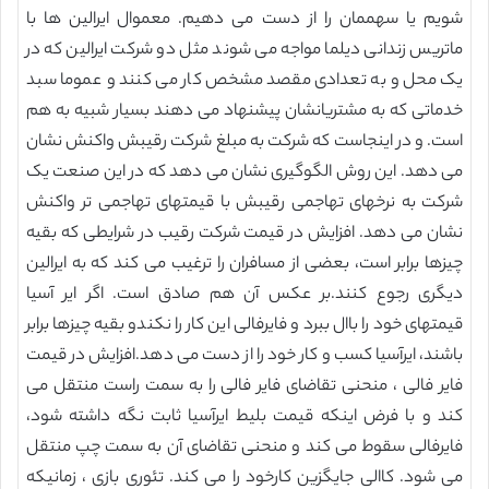
شویم یا سهممان را از دست می دهیم. معموال ایرالین ها با
ماتریس زندانی دیلما مواجه می شوند مثل دو شرکت ایرالین که در
یک محل و به تعدادی مقصد مشخص کار می کنند و عموما سبد
خدماتی که به مشتریانشان پیشنهاد می دهند بسیار شبیه به هم
است. و در اینجاست که شرکت به مبلغ شرکت رقیبش واکنش نشان
می دهد. این روش الگوگیری نشان می دهد که در این صنعت یک
شرکت به نرخهای تهاجمی رقیبش با قیمتهای تهاجمی تر واکنش
نشان می دهد. افزایش در قیمت شرکت رقیب در شرایطی که بقیه
چیزها برابر است، بعضی از مسافران را ترغیب می کند که به ایرالین
دیگری رجوع کنند.بر عکس آن هم صادق است. اگر ایر آسیا
قیمتهای خود را باال ببرد و فایرفالی این کار را نکندو بقیه چیزها برابر
باشند، ایرآسیا کسب و کار خود را از دست می دهد.افزایش در قیمت
فایر فالی ، منحنی تقاضای فایر فالی را به سمت راست منتقل می
کند و با فرض اینکه قیمت بلیط ایرآسیا ثابت نگه داشته شود،
فایرفالی سقوط می کند و منحنی تقاضای آن به سمت چپ منتقل
می شود. کاالی جایگزین کارخود را می کند. تئوری بازی ، زمانیکه