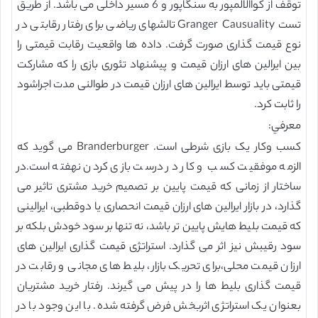
توقف از کواالالمپور به سنگاپور و 6 مسیر داخلی می باشد. از طریق
تست Granger Causuality تالشهای ریاضی برای رفتار رقابتی در
نوع قیمت گذاری صورت گرفت. داده ها واقعیت رقابت قیمتی را
بین ایرالین های ارزان قیمت و پیشنهاد تئوری بازی را که مشارکت
قیمتی باید توسط ایرالین های ارزان قیمت در طوالنی مدت اجراشود
را ثابت کرد.
معرفي:
کسب وکار یک بازی شرطی است. Branderburger می گوید که
الزمه موفقیت کسب و کار در درست بازی کردن نهفته است.در
ساختار از زمانی که قیمت پایین بر تصمیم خرید مشتری تاثیر می
گذارد، در بازار ایرالین های ارزان قیمت انحصاری یا دوقطبی، ایرالینی
که قیمت بلیط هایش پایین تر باشد، نه تنها بر سود خودش بلکه بر
سود رقیبش نیز اثر می گذارد. استراتژی قیمت گذاری ایرالین های
ارزان قیمت محلی،برای تحریک بازار، بلیط های مجانی و رقابت در
قیمت گذاری بلیط ها را در پیش می گیرند. رفتار خرید مشتریان
بعنوان یک استراتژی اثربخش فرض گرفته شده. با این وجود با در