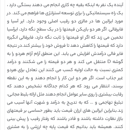
آینده یک نفر به اینکه بقیه چه کاری انجام می دهند بستگی دارد ،
یک راه سیستماتیکی را برای توسعه استراتژی ها فراهم می کند. در
مورد ایرالین ها در مالزی دو رقیب اصلی وجود دارد. ایر آسیا و
فایرفالی. اگر هر دو بازیکن قیمتها را در یک سطح نگه دارد، ایرآسیا
تخمین می زند که اگر او قیمتها را ثابت نگه دارد، فایرفالی انگیزه
دارد که قیمتها را کاهش دهد تا فروش خود را بیشتر کند.در نتیجه
فایر فالی درآمدش افزایش می یابد. این منطق آرام آرام هردو را به
گوشه D منتقل می کند و هر دو قیمته را می شکنند و درآمد
کمتری نسبت به حالت اولیه کسب می کنند این تعادل برای هردو
غیر جذاب است. اگر هر دو این کار را انجام دهند و به این نقطه
برسند، انتظار می رود که هر کدام جداگانه تشخیص دهند که
رقابت بیشتری را روی سایر عوامل انجام دهند مثل ارائه بلیط مجانی،
تبلیغ تهاجمی و … که به تدریج به درآمد و شهرت آنها آسیب می
زند.بنابراین ایرالین های ارزان قیمت باید بطور حساسی بر قیمتهای
بازار نظارت داشته باشند و قادر باشند که رفتار رقیب را پیش بینی
کنند. همیشه باید بدانیم که قیمت پایه چه ارزشی را به مشتری