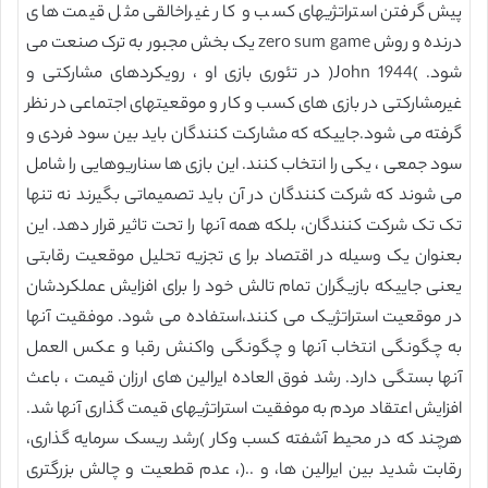
پیش گرفتن استراتژیهای کسب و کار غیراخالقی مثل قیمت های
درنده و روش zero sum game یک بخش مجبور به ترک صنعت می
شود. )John 1944( در تئوری بازی او ، رویکردهای مشارکتی و
غیرمشارکتی در بازی های کسب و کار و موقعیتهای اجتماعی در نظر
گرفته می شود.جاییکه که مشارکت کنندگان باید بین سود فردی و
سود جمعی ، یکی را انتخاب کنند. این بازی ها سناریوهایی را شامل
می شوند که شرکت کنندگان در آن باید تصمیماتی بگیرند نه تنها
تک تک شرکت کنندگان، بلکه همه آنها را تحت تاثیر قرار دهد. این
بعنوان یک وسیله در اقتصاد برا ی تجزیه تحلیل موقعیت رقابتی
یعنی جاییکه بازیگران تمام تالش خود را برای افزایش عملکردشان
در موقعیت استراتژیک می کنند،استفاده می شود. موفقیت آنها
به چگونگی انتخاب آنها و چگونگی واکنش رقبا و عکس العمل
آنها بستگی دارد. رشد فوق العاده ایرالین های ارزان قیمت ، باعث
افزایش اعتقاد مردم به موفقیت استراتژیهای قیمت گذاری آنها شد.
هرچند که در محیط آشفته کسب وکار )رشد ریسک سرمایه گذاری،
رقابت شدید بین ایرالین ها، و ..(، عدم قطعیت و چالش بزرگتری