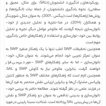
رویکردهای یادگیری دانشجویان (SALs؛ برای مثال، عمیق و
سطحی)، نحوه یادگیری دانشجویان، از جمله نیات (انگیزه‌ها) و
روش‌ها (راهکارها) است (بیگس ، 2001). به عنوان مثال، شووینگر
و همکاران (2014)، در متا-تجزیه و تحلیل جدیدی از خود-
ناتوان‌سازی نتیجه گرفتند که علاوه‌بر عوامل دیگر، تجزیه و تحلیل
روابط بین خود-توان‌سازی و استفاده از راهکارهای خاص یادگیری،
مهم است.
همچنین تحقیقات SWP اغلب تنها با یک راهکار منفرد SWP به
عنوان تمرکز تجربی خود انجام می‌شوند. به عنوان مثال، خود-
ناتوان‌سازی – اما نه سایر راهکارهای SWP – مورد بررسی قرار
خواهند گرفت. بنابراین، علاوه‌بر نیاز به کاوش SWP و SAL،
همچنین لازم است که راهکارهای مختلف SWP به منظور کنترل
واریانس مشترک آن‌ها و بنابراین ارزیابی نقش منحصر به فرد آن‌ها
در فرایند علمی در نظر گرفته شوند. مطالعه حاضر به بررسی خود-
ناتوان‌سازی و بدبینی تدافعی به عنوان دو راهکار SWP و نقش
آن‌ها در پیش‌بینی SAL پرداخته است. شناخت نسبتا پایینی در مورد