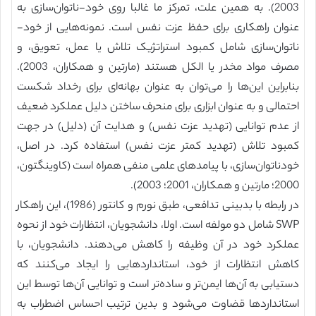
2003). به همین علت، تمرکز ما غالبا روی خود-ناتوان‌سازی به
عنوان راهکاری برای حفظ عزت نفس است. نمونه‌هایی از خود-
ناتوان‌سازی شامل کمبود استراتژیک تلاش یا عمل، تعویق، و
مصرف مواد مخدر یا الکل هستند (مارتین و همکاران، 2003).
بنابراین این‌ها را می‌توان به عنوان بهانه‌ای برای رخداد شکست
احتمالی و به عنوان ابزاری برای منحرف ساختن دلیل عملکرد ضعیف
از عدم توانایی (تهدید عزت نفس) و هدایت آن (دلیل) در جهت
کمبود تلاش (تهدید کمتر عزت نفس) استفاده کرد. در اصل،
خودناتوان‌سازی، با پیامدهای علمی منفی همراه است (کاوینگتون،
2000؛ مارتین و همکاران، 2001؛ 2003).
در رابطه با بدبینی تدافعی، طبق نورم و کانتور (1986)، این راهکار
SWP شامل دو مولفه است. اولا، دانشجویان، انتظارات خود از نحوه
عملکرد خود در آن وظیفه را کاهش می‌دهند. دانشجویان، با
کاهش انتظارات از خود، استانداردهایی را ایجاد می‌کنند که
دستیابی به آن‌ها ایمن‌تر و ساده‌تر است و توانایی آن‌ها توسط این
استانداردها قضاوت می‌شود و بدین ترتیب احساس اضطراب به