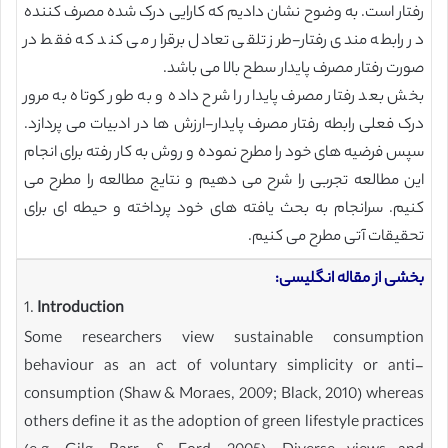
رفتار است. به وضوح نشان دادیم که کارایی درک شده مصرف کننده
در رابطه مندی رفتار-طرز تلقی تعادل برقرار می کند که فقط در
صورت رفتار مصرف پایدار سطح بالا می باشد.
بخش بعد رفتار مصرف پایدار را شرح داده و به طور کوتاه به مرور
درک فعلی رابطه رفتار مصرف پایدار-ارزش ها در ادبیات می پردازد.
سپس فرضیه های خود را مطرح نموده و روش به کار رفته برای انجام
این مطالعه تجربی را شرح می دهیم و نتایج مطالعه را مطرح می
کنیم. سرانجام به بحث یافته های خود پرداخته و حیطه ای برای
تحقیقات آتی مطرح می کنیم.
بخشی از مقاله انگلیسی:
1.
Introduction
Some researchers view sustainable consumption
behaviour as an act of voluntary simplicity or anti-
consumption (Shaw & Moraes, 2009; Black, 2010) whereas
others define it as the adoption of green lifestyle practices