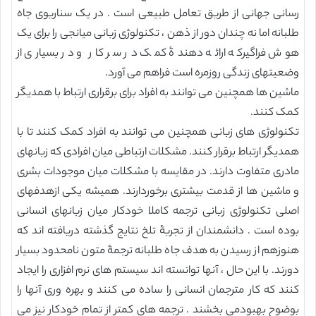
رسانی جهانی از طریق تعامل طبیعی است . در یک سناریوی جاه
طلبانه اما نه چندان دور از ذهن ، تکنولوژی زبانی میانجی را برای یک
هوش فراگیرکه ارائه دهندۀ کمک در سر کار و در بسیاری از
وضعیتهای زندگی روزمره است فراهم می آورد.
ماشین ها همچنین می توانند به افراد برای برقراری ارتباط با همدیگر
کمک کنند.
تکنولوژی های زبانی همچنین می توانند به افراد کمک کنند تا با
همدیگر ارتباط برقرار کنند. مشکلات ارتباطی میان افرادی که زبانهای
مادری متفاوت دارند. در مقایسه با مشکلات میان موجودات بشری
و ماشین ها از قدمت بیشتری برخوردارند. همیشه یکی ازهدفهای
اصلی تکنولوژی زبانی ترجمه کاملا خودکار میان زبانهای انسانی
بوده است . دانشمندان از تجربۀ تلخ نتایج گذشته دریافته اند که
هنوزهم از رسیدن به هدف جاه طلبانه ترجمۀ متون نامحدود بسیار
دورند. با این حال ، آنها توانسته اند سیستم های نرم افزاری را ایجاد
کنند که کار مترجمان انسانی را ساده می کنند و بهره وری آنها را
بوضوح بهبودمی بخشند . ترجمه های کمتر از تمام خودکار نیز می