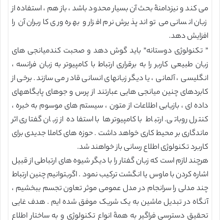
می کند و نیزدامنۀ بحث آن بسیار محدود باشد ، باز هم ، استفاده از
زبان انسانی می تواند پذیرش نرم افزار و بهره وری کاربران آن را
افزایش دهد.
” تکنولوژی دوستانه” باید گوش دهد و صحبت کندمیانجی های
زبان طبیعی کاربر را به برقراری ارتباط با کامپیوتر به زبان فرانسه ،
انگلیسی ، آلمانی ، یا دیگر زبانهای انسانی قادر می سازند. برخی از
کابردهای چنین میانجی هایی عبارتند از پرس و جوهای پایگاههای
داده ای ، بازیابی اطلاعات از متون ، سیستم های موسوم به خبره ،
کنترل روباتی. ارتباط با کامپیوترها با استفاده از زبان گفتاری اثر
ماندگاری بر محیط کاری خواهد داشت . حوزه های کاملا جدیدی برای
کاربرد تکنولوژی اطلاع رسانی باز خواهند شد.
هرچند لازم است که زبان گفتار را با دیگر شیوه های ارتباطی از قبیل
اشاره کردن با ماوس یا انگشت ترکیب نمود . اگربتوانیم چنین ارتباط
چند مدلی را سرانجام در مدل عمومی موثر تعاون تجسم ببخشیم ،
آنگاه در تبدیل ماشین به یک شریک موفق شده ایم . هدف غایی
تحقیق دسترسی فراگیر به همۀ انواع تکنولوژی و به ساختار اطلاع