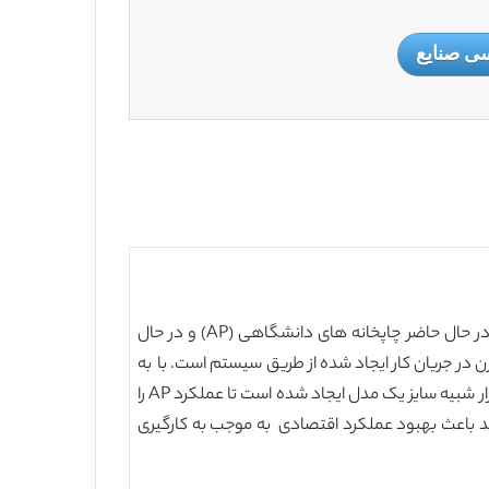
ی صنایع
یک مورد در اندازه ای متوسط با مجودیت خود انتشارات دانشگاه بریتانیا، کسب و کار چاپ کردن سوسیری( یارانه ای) می باشد، در حال حاضر چاپخانه های دانشگاهی (AP) و در حال
ر جریان کار ایجاد شده از طریق سیستم است. با به
کاربرن سیستم برنامه ریزی تولید JIT این امید می رود که برخی از مشکلات تولیدی می تواند حل و فصل شود. با استفاده از نرم افزار شبیه سایز یک مدل ایجاد شده است تا عملکرد AP را
دی مورد تحقیق و بررسی قرار دهد. نتایج نشان می دهد که به کار بردن سیستم با کنترل JIT نمی تواند باعث بهبود عملکرد اقتصادی به موجب به کارگیری