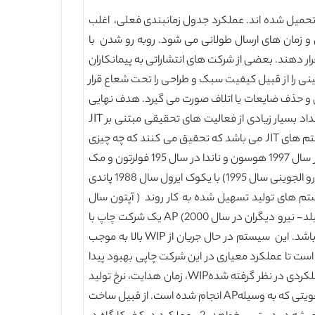
 تحمیل شده اند. عملکرد جدول زمانبندی فعلی، اغلب
نجر به مقدار کامل توجه ای از فرآوری در حال کار(WIP). زمان انتظار طولانی و زمان های ارسال طولانی می شود. روبه رو شدن با
 دهند. بعضی از شرکت های انتشاراتی به پیمانکاران
ینی را از قبیل کیفیت سبک و طراحی را تحت شعاع قرار
ر در بهره وری و حذف ضایعات یا اتلاف صورت می گیرد. هدف نهایی
JIT توازن در سیتم های ساخت که یکی از آن بازدهی هایی است که در جریان سریع مدایم یک ماده در سیستم بدست می آید. تعداد بسیار زیادی از فعالیت های تحقیقی مبتنی بر JIT
گزارش شده است و در اغلب مجلات حرفه ای مختلف یا در کنفرانس ها ارائه گردیده اند. مطالعه اخیر بیشتر متمرکز و بنیادهای سیستم های JIT می باشد که تحقیق می کنند که چه چیزی
JIT به عنوان یک سیستم جدید ارائه می دهد و چگونه می توان آن را اجراء کرد. ( وایت و دیگران در سال 1999- یاسین و دیگران در سال 1997 هوسون و ناندا در سال 195 فولرتون و مک
واتر در سال2000) مطالعات طراحی و تجزیه و تحلیل بیشتر متمرکز به کف کارگاه برای اجرای کردنJIT جهت کنترل تولید است.( لوسارو الجوینی سال 1995) با یکوک ایرول سال 1988 پاندی
 ایجاد سستم های تولید تسهیل شده به کار روند ( آپتون سال
1988- مک مولن و دیگران سال 1988، هماهنگ و کوزیاک در سال1988- تسئن سال 1999 سوار و چویوئکی سال 2000، کروسفیلد- نیرو دیگران در سال 2000) AP یک شرکت چاپ با
محوریت بریتانیای در اندازۀ متوسط می باشد که در زمینه تولید متون دانشگاهی با کیفیت بالا برای انتشارات در سطح جهان می باشد. این سیستم در حال جریان از WIP بالا به موجب
کارگاهی از JIT از طریق مدل شبیه سازی اجراء گردیده است تا عملکرد معیاری در این شرکت چاپی بهبود پیدا
کند. ما چندین سناریویی شبیه بدواقع جهت تجزیه و تحلیل عملکرد سیستم شرایط های مختلف عملیاتی ایجاد کرده ایم معیار عملکردی در نظر گرفته شدهWIP، زمان هدایت، نرخ تولید
و زمان کل در نظر گرفته شده است. هدف از مطالعهAP ساده کردن فعالیت های پاپ محور می باشد. دیک نقش های حمایتی یا تقویتی که به وسیلهAP انجام شده است. از قبیل ساخت