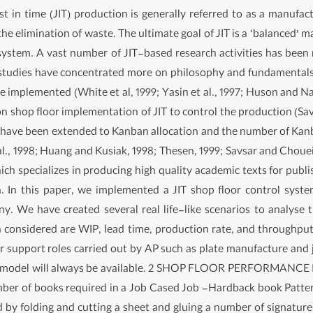
st in time (JIT) production is generally referred to as a manufa
e elimination of waste. The ultimate goal of JIT is a ‘balanced’ m
system. A vast number of JIT-based research activities has been 
 studies have concentrated more on philosophy and fundamentals o
 implemented (White et al, 1999; Yasin et al., 1997; Huson and 
n shop floor implementation of JIT to control the production (Sav
 have been extended to Kanban allocation and the number of Kanb
., 1998; Huang and Kusiak, 1998; Thesen, 1999; Savsar and Choueiki
 specializes in producing high quality academic texts for publi
 In this paper, we implemented a JIT shop floor control syst
y. We have created several real life-like scenarios to analyse 
 considered are WIP, lead time, production rate, and throughput
ther support roles carried out by AP such as plate manufacture and
n the model will always be available. 2 SHOP FLOOR PERFORMA
mber of books required in a Job Cased Job -Hardback book Patt
d by folding and cutting a sheet and gluing a number of signatur