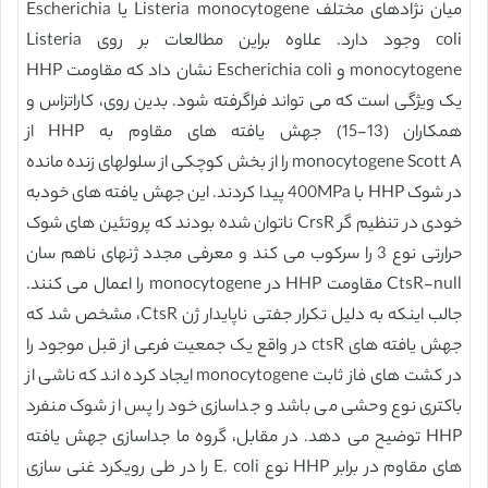
میان نژادهای مختلف Listeria monocytogene یا Escherichia
coli وجود دارد. علاوه براین مطالعات بر روی Listeria
monocytogene و Escherichia coli نشان داد که مقاومت HHP
یک ویژگی است که می تواند فراگرفته شود. بدین روی، کاراتزاس و
همکاران (13-15) جهش یافته های مقاوم به HHP از
monocytogene Scott A را از بخش کوچکی از سلولهای زنده مانده
در شوک HHP با 400MPa پیدا کردند. این جهش یافته های خودبه
خودی در تنظیم گر CrsR ناتوان شده بودند که پروتئین های شوک
حرارتی نوع 3 را سرکوب می کند و معرفی مجدد ژنهای ناهم سان
CtsR-null مقاومت HHP در monocytogene را اعمال می کنند.
جالب اینکه به دلیل تکرار جفتی ناپایدار ژن CtsR، مشخص شد که
جهش یافته های ctsR در واقع یک جمعیت فرعی از قبل موجود را
در کشت های فاز ثابت monocytogene ایجاد کرده اند که ناشی از
باکتری نوع وحشی می باشد و جداسازی خود را پس از شوک منفرد
HHP توضیح می دهد. در مقابل، گروه ما جداسازی جهش یافته
های مقاوم در برابر HHP نوع E. coli را در طی رویکرد غنی سازی