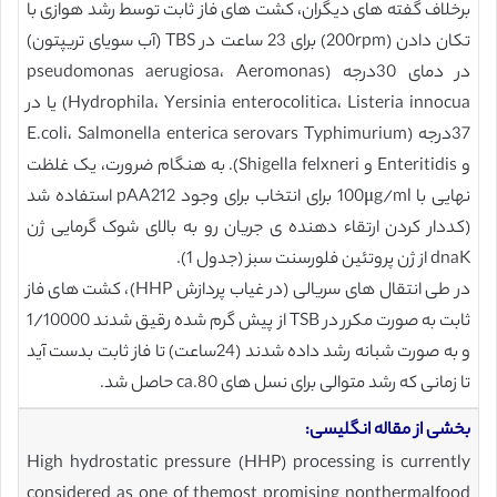
برخلاف گفته های دیگران، کشت های فاز ثابت توسط رشد هوازی با
تکان دادن (200rpm) برای 23 ساعت در TBS (آب سویای تریپتون)
در دمای 30درجه (pseudomonas aerugiosa، Aeromonas
Hydrophila، Yersinia enterocolitica، Listeria innocua) یا در
37درجه (E.coli، Salmonella enterica serovars Typhimurium
و Enteritidis و Shigella felxneri). به هنگام ضرورت، یک غلظت
نهایی با 100μg/ml برای انتخاب برای وجود pAA212 استفاده شد
(کددار کردن ارتقاء دهنده ی جریان رو به بالای شوک گرمایی ژن
dnaK از ژن پروتئین فلورسنت سبز (جدول 1).
در طی انتقال های سریالی (در غیاب پردازش HHP)، کشت های فاز
ثابت به صورت مکرر در TSB از پیش گرم شده رقیق شدند 1/10000
و به صورت شبانه رشد داده شدند (24ساعت) تا فاز ثابت بدست آید
تا زمانی که رشد متوالی برای نسل های ca.80 حاصل شد.
بخشی از مقاله انگلیسی:
High hydrostatic pressure (HHP) processing is currently
considered as one of themost promising nonthermalfood