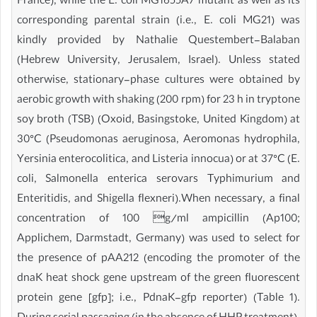
France), while the E. coli MG1655A7 mutant as well as its
corresponding parental strain (i.e., E. coli MG21) was
kindly provided by Nathalie Questembert-Balaban
(Hebrew University, Jerusalem, Israel). Unless stated
otherwise, stationary-phase cultures were obtained by
aerobic growth with shaking (200 rpm) for 23 h in tryptone
soy broth (TSB) (Oxoid, Basingstoke, United Kingdom) at
30°C (Pseudomonas aeruginosa, Aeromonas hydrophila,
Yersinia enterocolitica, and Listeria innocua) or at 37°C (E.
coli, Salmonella enterica serovars Typhimurium and
Enteritidis, and Shigella flexneri).When necessary, a final
concentration of 100 g/ml ampicillin (Ap100;
Applichem, Darmstadt, Germany) was used to select for
the presence of pAA212 (encoding the promoter of the
dnaK heat shock gene upstream of the green fluorescent
protein gene [gfp]; i.e., PdnaK-gfp reporter) (Table 1).