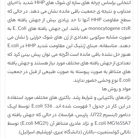
انتخابی براساس چرخه های سازه ای شوک های HHP شدید با احیای
متناوب و نتیجه ی جمعیت باقی مانده نشان می دهد. در حالی که
سطح مقاومت HHP آنها تا حد زیادی بیش از جهش یافته های
monocytogene ctsR می باشد. این جهش یافته های E. Coli به
صورت مشابه سرکوبی تعدادی از ژن های شوک حرارتی را نشان می
دهند. متاسفانه، مبنای ژنتیک این مقاومت شدید HHP در E.coli
هنوز حل نشده باقی مانده است اگرچه می توان پیش بینی کرد که
تعدادی از جهش یافته های مختلف مورد نیاز هستند و جهش یافته
های متناظر به صورت پیوسته به صورت طبیعی از قبل در جمعیت
E.coli نوع وحشی حضور ندارند.
مواد و روش ها
نژادهای باکتریایی و شرایط رشد. باکتری های مختلف مورد استفاده
در این کار در جدول 1 فهرست شده اند. E.coli 536 توسط اریک
دنامور (اینسرم U722، پاریس، فرانسه)، در حالی که جهش یافته ی
E.coli MG1655A7 و نژاد مادری متناظر آن (E.coli MG21) توسط
ناتالی کوئستمبرت-بالابان (دانشگاه عبری، اورشلیم، اسرائیل).