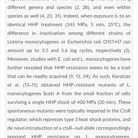
different genera and species (2, 28), and even within
species as well (4, 23, 31). Indeed, when exposure is to an
identical HHP treatment (345 MPa, 5 min, 25°C), the
difference in inactivation among different strains of
Listeria monocytogenes or Escherichia coli O157:H7 can
amount up to 3.5 and 5.6 log cycles, respectively (2).
Moreover, studies with E. coli and L. monocytogenes have
further revealed that HHP resistance seems to be a trait
that can be readily acquired (9, 13, 34). As such, Karatzas
et al. (13–15) obtained HHP-resistant mutants of L.
monocytogenes Scott A from the small fraction of cells
surviving a single HHP shock of 400 MPa (20 min). These
spontaneous mutants were typically impaired in the CtsR
regulator, which represses type 3 heat shock proteins, and
de novo introduction of a ctsR-null allele correspondingly
imposed HHP resistance on L. monocytogenes.