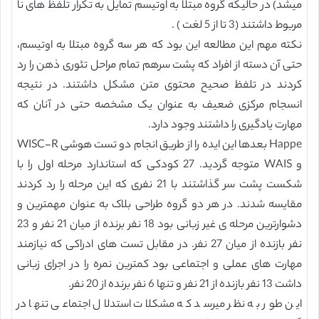
میشد) در حالیکه گروه مبتلا به اوتیسم تمایل به تکرار تلفظ های نا
مربوط داشتند (3 تا از 5 لغت ) .
نکته مهم این مطالعه این بود که هر سه گروه مبتلا به اوتیسم،
حتی آن دسته از افراد که پشت سرهم تمام مراحل تئوری ذهن را رد
کردند در تلفظ صحیح محتوی متن مشکل داشتند. در نتیجه
انسجام مرکزی ضعیف به عنوان یک مشخصه حتی در آنان که
مهارت یادگیری را داشتند وجود دارد.
Happe بعدها این ایده را از طریق انجام دو تست هوشی WISC-R
و WAIS متوجه گردید. 27 کودکی که استاندارد مرحله اول را با
شکست پشت سر گذاشتند با 21 نفری که این مرحله را رد کردند
مقایسه شدند. در هر دو گروه طراحی بلاک به عنوان مهمترین و
دشوارترین مرحله ی غیر زبانی بود 18 نفر برنده از میان 21 نفر و 23
نفر بازنده از میان 27 نفر. در مقابل تست های ادراکی که نیازمند
مهارت های عملی و اجتماعی بود کمترین نمره را در اجرای زبانی
داشت 13 نفر بازنده از 21 نفر و تنها 6 نفر برنده از 20 نفر.
این طور به نظر میرسد که مشکلات استدلال اجتماعی تنها در