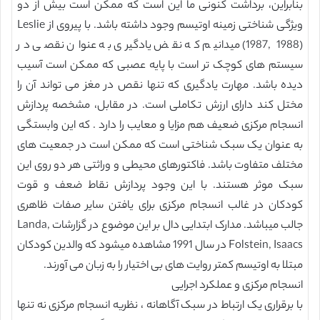
بنابراین، برداشت کنونی ما این است که ممکن است بیش از دو
ویژگی شناختی زمینه اوتیسم وجود داشته باشد. با پیروی از Leslie
(1987, 1988) میدانیم که نقض یادگیری به عنوان نقصی در
سیستم های کوچک تر است با پایه عصبی که ممکن است آسیب
دیده باشد. مهارت یادگیری که تنها نقص در مغز می تواند آن را
مختل کند دارای ارزش تکاملی است. در مقابل، مشخصه پردازش
انسجام مرکزی ضعیف هم مزایا و معایب را دارد . که این وابستگی
به عنوان یک سبک شناختی است که ممکن است در جمعیت های
مختلف متفاوت باشد. فاکتورهای محیطی و وراثتی هر دو روی این
سبک موثر هستند. با این وجود پردازش نقاط ضعف و قوت
کودکان در غالب انسجام مرکزی برای یافتن سایر صفات ظاهری
جالب میباشد. مدارک ابتدایی دال بر این موضوع در گزارشات Landa,
Folstein, Isaacs در سال 1991 مشاهده میشود که والدین کودکان
مبتلا به اوتیسم کمتر روایت های بی اختیار را به زبان می آورند.
انسجام مرکزی و عملکرد اجرایی
با برقراری یک ارتباط در سبک آگاهانه ، نظریه انسجام مرکزی نه تنها