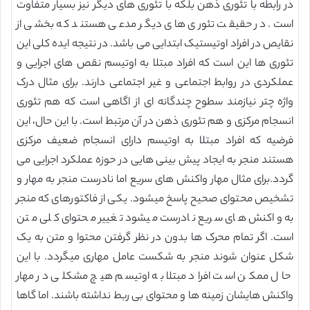
در رابطه با تئوری ذهن بلکه با تئوری های دیگر نیز بسیار متفاوت
است. در حقیقت تئوری های دیگر مدعی هستند که بخشی از
نقایص در افراد اوتیستیک ابتدایی می باشد. در نتیجه ایده کلی این
تئوری ها این است که افراد مبتلا به اوتیسم نقص های اجرایی و
عملکردی در روابط اجتماعی و غیر اجتماعی دارند. برای مثال درک
واژه چتر نیازمند سطوح چندگانه ای از اگاهی است که هم تئوری
انسجام مرکزی و هم تئوری ذهن در آن مرتبط است. با این حال، این
فرضیه که افراد مبتلا به اوتیسم دارای انسجام ضعیف مرکزی
هستند منجر به ایجاد پیش بینی هایی در حوزه عملکرد اجرایی می
گردد.برای مثال مهار واکنش های سریع اما نادرست منجر به مهار و
تشخیص محتوای صحیح پاسخ میشود. یکی از فاکتورهای که منجر
به واکنش های سریع نادرست میشود تغییر محتوای کلی متن
است. اگر تمام محرک ها بدون در نظر گرفتن محتوا و متن به یک
شکل عنوان شوند منجر به شکست عامل مهاری میگردد. با این
حال ممکن است افراد مبتلا به اوتیسم هیچ مشکلی در مهار
واکنش هایشان زمینه ها و محتوای بی ربط نداشته باشند. اما گاها