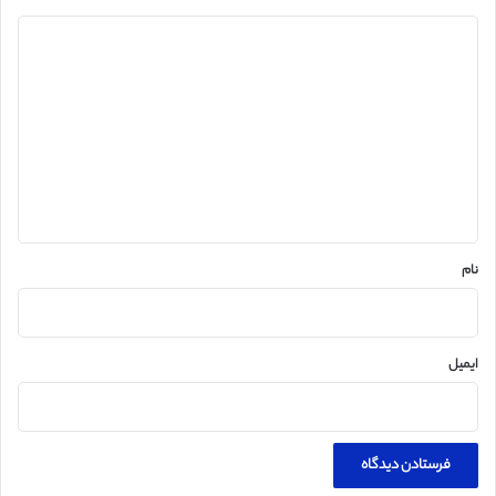
د
ی
د
گ
ا
ه
*
نام
ایمیل