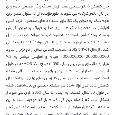
حال کاهش ذخایر فسیلی نفت ، زغال سنگ و گاز طبیعی، بهره وری
در حال حاضر کارخانه می شود به طور فزاینده ای به عنوان منبع انرژی
مهم بلکه به عنوان یک کالا برای استفاده های صنعتی . قرعه کشی
افزایش در محصولات گیاهی برای غذا و خوراک و میزان افزایش
زیست توده گیاهی است که به سوخت و محصولات صنعتی تبدیل
، همراه با رشد مداوم جمعیت های انسانی ،رشد آینده را تهدید می
کند . از سال 1961 تا 2012، جمعیت انسانی بیش از دو برابر از حدود
3000000000-7000000000 مردم و افزایش بیشتر به 9.3
میلیارد دلار برای پیش بینی سال 2050 (منبع: FAOSTAT). در طول
این زمان، مقدار از زمین های زراعی برای تولید محصول باقی مانده
است تقریبا مسطح، به این معنی که زمین های زراعی سرانه در حال
کاهش داده های ارائه شده در. استنتاج حدسی روند مشاهده شده
در طول 50 سال گذشته به آینده، تا سال 2050. این می شود از
آشکار است که فاصله بین کل گندم زار که موجود است و این
منطقه از گندم زار سرانه باز است، که بدان معنی است که زمین کمتر
و کمتر قابل کشت است که به دسترس برای است هر فرد در این