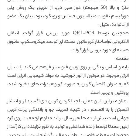
متر) و بالا (50 میلیمتر) دوز سی دی، از طریق یک روش پلی
مورفیسم تقویت متیلاسیون حساس و رویکرد، بود. بیان یک عضو
از خانواده، متیل،
همچنین توسط QRT-PCR مورد بررسی قرار گرفت. انتقال
الکترونی فراساختار کروماتین هسته ای توسط میکروسکوپ مافوق
هسته ای مورد بررسی قرار گرفت.
مقدمه
پایه و اساس زندگی بر روی زمین فتوسنتز فراهم می کند با تبدیل
انرژی موجود در فوتون از نور خورشید به مواد شیمیایی انرژی است
که به عنوان کاهش کربن به صورت کربوهیدرات های ذخیره شده،
پروتئین و چربی است.
. علاوه بر این، این عمل با جدا کردن کربن دی اکسید از و انتشار
اکسیژن را به اتمسفر ، در نتیجه تعریف جو و رانندگی چرخه کربن
جهانی است.بیش از ده ها هزار سال ، رشد مداوم ازجمعیت روی کره
زمین عمدتا توسط رانده شداهلی و تولید به طور فزاینده ای کارآمد از
محصولات ،به طور خاص، در طول دو قرن گذشته است. با سرعت در