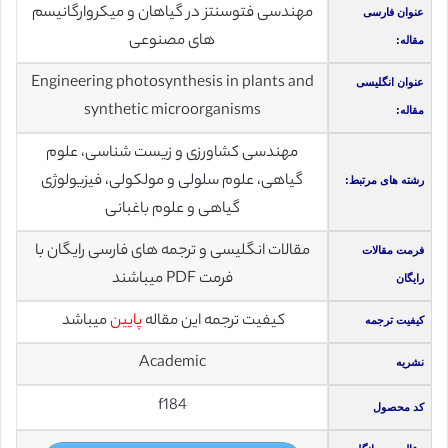
مهندسی فتوسنتز در گیاهان و میکروارگانیسم
عنوان فارسی
های مصنوعی
مقاله:
Engineering photosynthesis in plants and
عنوان انگلیسی
synthetic microorganisms
مقاله:
مهندسی کشاورزی و زیست شناسی، علوم
گیاهی، علوم سلولی و مولکولی، فیزیولوژی
رشته های مرتبط:
گیاهی و علوم باغبانی
مقالات انگلیسی و ترجمه های فارسی رایگان با
فرمت مقالات
فرمت PDF میباشند
رایگان
کیفیت ترجمه این مقاله
پایین
میباشد
کیفیت ترجمه
Academic
نشریه
f184
کد محصول