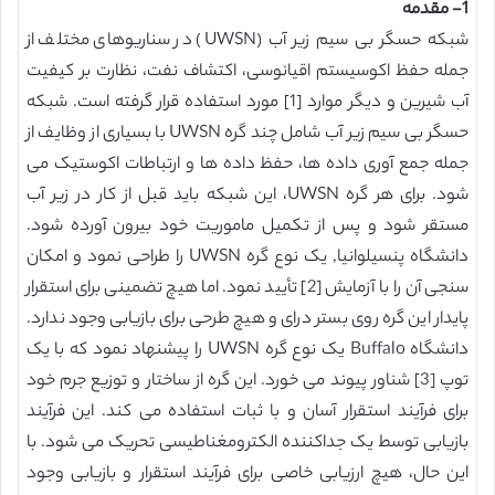
1- مقدمه
شبکه حسگر بی سیم زیر آب (UWSN) در سناریوهای مختلف از
جمله حفظ اکوسیستم اقیانوسی، اکتشاف نفت، نظارت بر کیفیت
آب شیرین و دیگر موارد [1] مورد استفاده قرار گرفته است. شبکه
حسگر بی سیم زیر آب شامل چند گره UWSN با بسیاری از وظایف از
جمله جمع آوری داده ها، حفظ داده ها و ارتباطات اکوستیک می
شود. برای هر گره UWSN، این شبکه باید قبل از کار در زیر آب
مستقر شود و پس از تکمیل ماموریت خود بیرون آورده شود.
دانشگاه پنسیلوانیا, یک نوع گره UWSN را طراحی نمود و امکان
سنجی آن را با آزمایش [2] تأیید نمود. اما هیچ تضمینی برای استقرار
پایدار این گره روی بستر درای و هیچ طرحی برای بازیابی وجود ندارد.
دانشگاه Buffalo یک نوع گره UWSN را پیشنهاد نمود که با یک
توپ [3] شناور پیوند می خورد. این گره از ساختار و توزیع جرم خود
برای فرآیند استقرار آسان و با ثبات استفاده می کند. این فرآیند
بازیابی توسط یک جداکننده الکترومغناطیسی تحریک می شود. با
این حال، هیچ ارزیابی خاصی برای فرآیند استقرار و بازیابی وجود