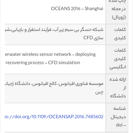
چاپ شده
در مجله
OCEANS 2016 – Shanghai
(ژورنال)
کلمات
شبکه حسگر بی سیم زیر آب، فرآیند استقرار و بازیابی،شبیه
کلیدی
سازی CFD
کلمات
nderwater wireless sensor network – deploying
کلیدی
nd recovering process – CFD simulation
انگلیسی
ارائه شده
موسسه فناوری اقیانوس، کالج اقیانوس، دانشگاه ژجیانگ،
از
چین
دانشگاه
شناسه
دیجیتال
ttps://doi.org/10.1109/OCEANSAP.2016.7485602
– doi