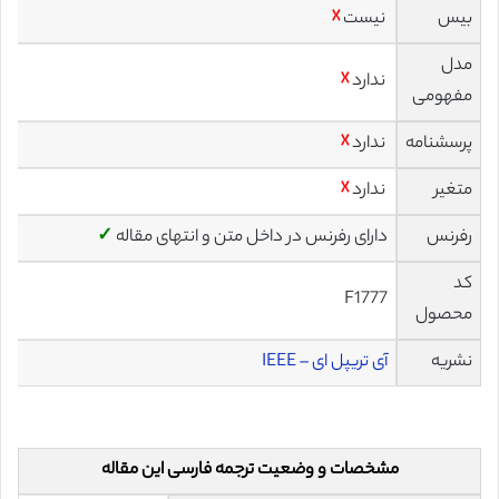
بیس
نیست
☓
مدل
ندارد
☓
مفهومی
پرسشنامه
ندارد
☓
متغیر
ندارد
☓
رفرنس
دارای رفرنس در داخل متن و انتهای مقاله
✓
کد
F1777
محصول
نشریه
آی تریپل ای – IEEE
مشخصات و وضعیت ترجمه فارسی این مقاله