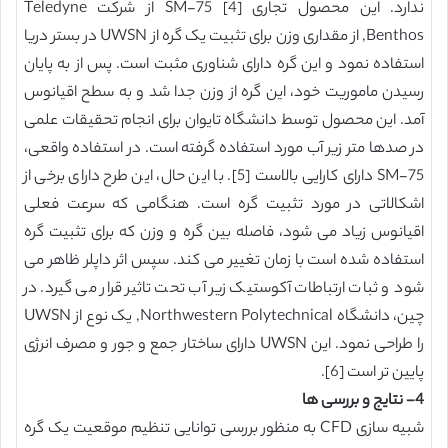
ندارد. این محصول تجاری SM-75 [4] از شرکت Teledyne
Benthos, از مقداری وزن برای تثبیت یک گره از UWSN در بستر دریا
استفاده نمود و این گره دارای شناوری مثبت است. پس از به پایان
رسیدن ماموریت خود، این گره از وزن جدا شد و به سطح اقیانوس
آمد. این محصول توسط دانشگاه تایوان برای انجام تحقیقات علمی
در صدها متر زیر آب مورد استفاده گرفته است. در استفاده واقعی،
SM-75 دارای کارایی بالاست [5]. با این حال، این طرح دارای برخی از
اشکالاتی در مورد تثبیت گره است. هنگامی که سرعت فعلی
اقیانوس زیاد می شود، فاصله بین گره و وزن که برای تثبیت گره
استفاده شده است با زمان تغییر می کند. سپس اثر داپلر ظاهر می
شود و ثبات ارتباطات آکوستیک زیر آب تحت تاثیر قرار می گیرد. در
چین، دانشگاه Northwestern Polytechnical, یک نوع از UWSN
را طراحی نمود. این UWSN دارای ساختار جمع و جور و مصرف انرژی
پایین تر است [6].
4- نتایج و بررسی ها
شبیه سازی CFD به منظور بررسی توانایی تنظیم موقعیت یک گره