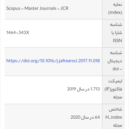
نمایه
Scopus – Master Journals – JCR
(index)
شناسه
شاپا یا
1464-343X
ISSN
شناسه
دیجیتال
https://doi.org/10.1016/j.jafrearsci.2017.11.018
– doi
ایمپکت
فاکتور(IF)
1.713 در سال 2019
مجله
شاخص
H_index
64 در سال 2020
مجله