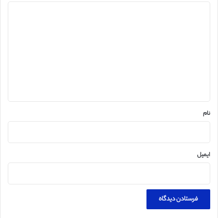
د
ی
د
گ
ا
ه
*
نام
ایمیل