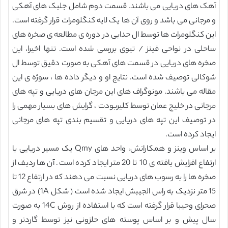
آهک های دریایی می باشند. قسمت دوم شامل جلبک های آهکی
و مرجانی می باشد و روی آن ها یک لایه کنگلومرات قرار گرفته است.
این کنگلومرات ها توسط ال حدابی در دوره ی مطالعه ی صخره های
ساحلی در نواحی فینز / تیوی بررسی شده است. تنها اخیرا، این
صخره های دریایی در قسمت های آهکی به صورت دقیق توسط ال
شوکالی توصیف شده است. نتایج او و دیگر داده ها ، سوژه ی این
مقاله می باشند. مونوگراف های این مرجان های دریایی و تپه های
مرجانی در خلیج عمان توسط کلیربودت ، گرایش های بسیار مهمی را
در توصیف این تپه های دریایی و تقسیم بندی تپه های مرجانی
ایجاد کرده است.
بر اساس وینز و همکارانش، واحد های Qmy یک مسیر دریایی با
ارتفاع افزایش یافته ی 10 تا 20 متر ایجاد کرده است. آن ها ردیف از
صخره ها را به رسوب های دریایی نسبت می دهند که در ارتفاع 12 تا
15 متر نزدیک به راس الجیبش ایجاد شده است ( شکل 1A) در شرق
صحرای وحیبا قرار گرفته است که با استفاده از روش 14C به صورت
سال پیش و بر اساس پوسته های حلزونی نیز توسط گاردنر و