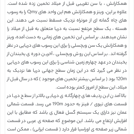
همکارانش ، با سن تقریبی قبل از میلاد تخمین زده شده است.
علاوه بر این، وینز و همکارانش هم این واحد های Qmy را به رسوب
های چاه گمانه ای از موتراه نزدیک مسقط نسبت می دهند. این
هسته ، یک سطح مرتفع نسبت به دریا متعلق به قبل از میلاد را
نشان میدهند. بر اساس این تخمین های زمانی به دست آمده، وینز
و همکارانش یک سن ویچسلی را برای این رسوب های دریایی در نظر
گرفته اند. بر اساس این روش ویچسلی ، آخرین دوره ی یخبندان از
یخبندان در عهد چهارم زمین شناسی را برای این رسوب های دریایی
در نظر می گیرد که در این زمان سطح جهانی دریا ها نزدیک به
120m بود ( بر اساس بیشتر تخمین های موجود ) که در سال قبل از
میلاد، این سطح از امروز کمتر بوده است.
بالا آمدن این ردیف های چهارگانه ی دریایی بالاتر از سطح دریا در
قسمت های تیوی / فینز به حدود 190m می رسد. قسمت شمالی
عمان نیز دارای یک سیستم گسل فعال ی باشد که مطابق با این
افزایش ارتفاع می باشد. این موضوع که صفحه ی عربی در قسمت
شمالی زیر صفحه ی اوراسیا قرار دارد ( قسمت ایرانی) ، ممکن است