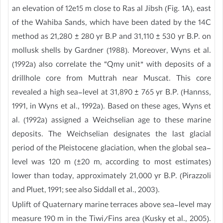
an elevation of 12e15 m close to Ras al Jibsh (Fig. 1A), east
of the Wahiba Sands, which have been dated by the 14C
method as 21,280 ± 280 yr B.P and 31,110 ± 530 yr B.P. on
mollusk shells by Gardner (1988). Moreover, Wyns et al.
(1992a) also correlate the “Qmy unit” with deposits of a
drillhole core from Muttrah near Muscat. This core
revealed a high sea-level at 31,890 ± 765 yr B.P. (Hannss,
1991, in Wyns et al., 1992a). Based on these ages, Wyns et
al. (1992a) assigned a Weichselian age to these marine
deposits. The Weichselian designates the last glacial
period of the Pleistocene glaciation, when the global sea-
level was 120 m (±20 m, according to most estimates)
lower than today, approximately 21,000 yr B.P. (Pirazzoli
and Pluet, 1991; see also Siddall et al., 2003).
Uplift of Quaternary marine terraces above sea-level may
measure 190 m in the Tiwi/Fins area (Kusky et al., 2005).