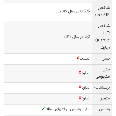
شاخص
0.595 در سال 2019
SJR مجله
شاخص
Q یا
Q2 در سال 2019
Quartile
(چارک)
بیس
نیست
☓
مدل
ندارد
☓
مفهومی
پرسشنامه
ندارد
☓
متغیر
ندارد
☓
رفرنس
دارای رفرنس در انتهای مقاله
✓