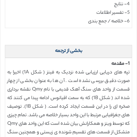
4- نتایج
5- تفسیر اطلاعات
6- خلاصه / جمع بندی
بخشی از ترجمه
1- مقدمه
تپه های دریایی ارزیابی شده نزدیک به فینز ( شکل 1A) اخیرا به
صورت دقیق بررسی نشده است . آن ها به عنوان بخشی از چهار
قسمت از واحد های سنگ آهک قدیمی با نام Qmy نقشه برداری
شده اند ( شکل 1B) که به سمت اقیانوس ادامه پیدا می کنند که
صخره ای را در این قسمت ایجاد کرده است. ( شکل 1B). توصیف
های جغرافیایی مرتبط با این واحد بسیار خلاصه می باشد. تمام چیزی
که توسط وینز و همکارانش بیان شده است که این واحد های Qmy
متشکل از قسمت های تقسیم شونده ی زیستی و همچنین سنگ