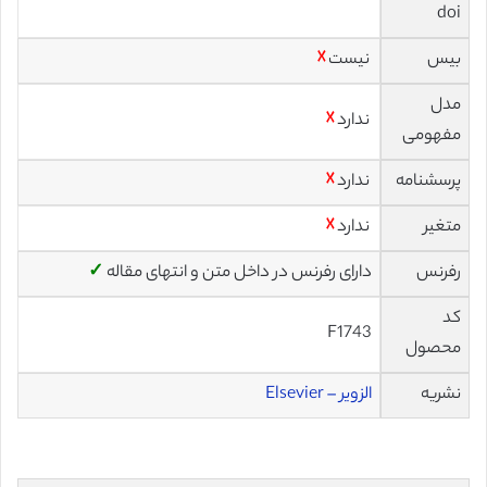
doi
بیس
نیست
☓
مدل
ندارد
☓
مفهومی
پرسشنامه
ندارد
☓
متغیر
ندارد
☓
رفرنس
دارای رفرنس در داخل متن و انتهای مقاله
✓
کد
F1743
محصول
نشریه
الزویر – Elsevier