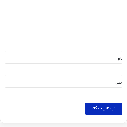
ی
د
گ
ا
ه
*
نام
ایمیل