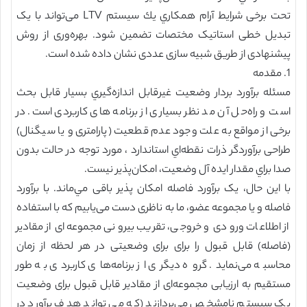
تحت برخی شرایط آرام همكاري يك سیستم LTV می‌تواند با یک
تبدیل خطی استاتیک مختصات تضمین شود. بهره‌وری از روش
پیشنهادی از طریق شبیه سازی عددی نشان داده شده است.
1. مقدمه
مسئله برآورد بردار وضعيت غيرقابل اندازه‌گيري بسیار قابل بحث
است و راه‌حل آن مد نظر بسیاری از برنامه های کاربردی است. در
برخی از مواقع به علت وجود عدم قطعیت (پارامتری و يا سیگنال)
طراحی برآوردگر ذرات نقطه‌اي استاندارد ، مورد توجه در حالت بدون
صدا براي مقدار ایده آل وضعيت، امکان‌پذیر نیست.
با این حال، یک برآورد فاصله امکان پذیر باقی مي‌ماند. با برآورد
فاصله و یا مجموعه عضو، ما به ناظری دست می‌یابیم که با استفاده
از اطلاعات ورودی و خروجی، تقریب بیرونی مجموعه‌ای از مقادیر
(فاصله) قابل قبول را برای برای وضعیتی در هر لحظه از زمان
محاسبه می‌نماید. گروه دیگری از برنامه‌های کاربردی به طور
مستقیم به ارزیابی مجموعه‌ای از مقادیر قابل قبول برای وضعیت
یک سیستم نامشخص می‌پردازند (که می تواند هدف برآورد در