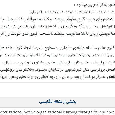
جر به گزاره ی زیر میشود :
فرم برای جو یادگیری سازمانی ایجاد میکند، معمولا این فکر ایجاد می
فعالیت های خودشان داشته باشند، بهتر یاد میگیرند [41و42]. در حالی
یادگیری سازمانی تنها زمانی شکل میگیرد که سازمان ها فرصتی را برای SBU ها فراهم م
م گیری ها در سلسله مرتبه ی سازمانی به سطوح پایین تر؛ ایجاد کردن واحد 
محلی با گستره ی کامل موضوعات و دوراهی های ذاتی و ر
شود. در این قسمت، رفتار محلی با توسعه ی بیشترین درجه ی ممکن از مسئولی
ش بروکراسی های غیر ضروری در سازمان میشود. ساختار های بروکراسی در
متمرکز میباشد) و رسمی سازی ( وجود قوانین و روند های رسمی) میباشد [17و
بخشی از مقاله انگلیسی
racterizations involve organizational learning through four subproc