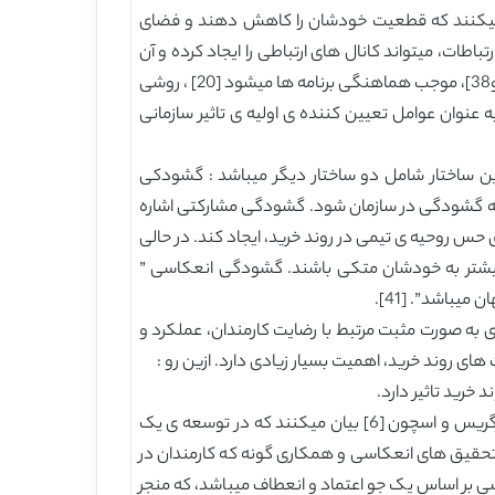
 تا زمانی که با دیگران ارتباط بر قرار میکنند که قطعیت خودشان را کاهش دهند و فضای
اطات، میتواند کانال های ارتباطی را ایجاد کرده و آن
ها را حفظ کند [48]، روندی که از طریق آن اطلاعات متقاعد کننده منتقل میشود [14] ، تصمیم گیری مشارکتی را توسعه میدهد [1و38]، موجب هماهنگی برنامه ها میشود [20] ، روشی
میشود [17] ، و روشی است که تعهد سازمانی توسعه پیدا میکند [3و10]. ارتباطات نیز به عنوان عوامل تعیین کننده ی اولیه ی تاثیر سازمانی
 نسبت به ارتباطات میباشد ؛ این ساختار شامل دو ساختار دیگر میباشد : گشودکی
رفتار SBU در مورد ایجاد فضای باز، نمیتواند منجر به گشودگی در سازمان شود. گشودگی مشارکتی اشاره
ی را با توسعه ی حس روحیه ی تیمی در روند خرید، ایجاد کند. در حالی
یشتر به خودشان متکی باشند. گشودگی انعکاسی ”
یباشد”. [41].
به صورت مثبت مرتبط با رضایت کارمندان، عملکرد و
رید تاثیر دارد.
گشودگی انعکاسی با شمول ارزیابی های بحرانی ، موجب میشود که گشودگی سازمانی تبدیل به جو مشارکت در سازمان شود. آرگریس و اسچون [6] بیان میکنند که در توسعه ی یک
 را حفظ کند. این ارتباطات باید توسط تحقیق های انعکاسی و همکاری گونه که کارمندان در
را مورد نقد قرار دهند، توصیف شود [6و31]. ازین رو، گشودگی انعکاسی بر اساس یک جو اعتماد و انعطاف میباشد، که منجر