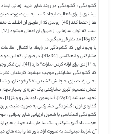
بیشتری را برای فعالیت ایجاد کنند. به این صورت، میتو
[13و18] مد نظر قرار میگیرند.
به ” آزادی برای ا
که گشودگی مشارکتی موجب میشود کارمندان نظرات 
یعنی رغبت برای به چالش کشیدن تفکر خودتان، و شناسایی
نقش تصمیم گیری مشارکتی یک حوزه ی بسیار مهم در ب
تعهد میباشد [12و22]. آندرسون ، لودیش و ویتز [1] ، همچنین بیان کردند که مشارکت برای رسیدن به سازگاری هدف و درک فعالیت های روند خرید، اهمیت بسیار زیادی دارد. ازین رو :
گذاره ی اول : گشودگی مشارکتی به صورت مثبت بر روی