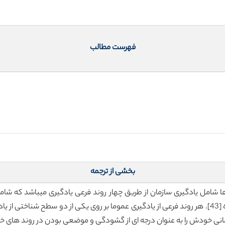
فهرست مطالب
بخشی از ترجمه
توسعه ی مبنای دانش، و 4)تاثیرات تجربه نهادینه شده [43]. هر روند فرعی از یادگیری عموما بر روی یک