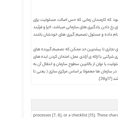
شود که کارمندان زمانی که حس اصالت مسئولیت برای
 که گشودگی بین SBU ها و داخل آن ها یک پیش شرط برای رخ دادن یادگیری های سازمانی میباشد، اجرا و فرآیند
یکند تا تصمیم گیری های خودشان را انجام داده و مسئول تصمیم گیری های خودشان باشند
های تجاری تا بیشترین حد ممکن که تصمیم گیرنده های
شد و حفظ و شرکت تجاری، رو به رو شوند.” [41]. ازین رو، هویت یادگیری شرکتی با ارائه ی آزادی عمل، امتحان کردن ایده های
ت یا توان از بالاترین سطوح سازمان و انتقال آن به
 سازمان ها معمولا بر اساس مرکزی سازی ( یعنی تا
38].
processes [7, 8], or a checklist [15]. These cha