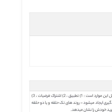
…روند ها [7و8] یا چک لیست ها [15] . این توصیف ها شامل یادگیری سازمان از طریق چهار روند فرعی یادگیری میباشد که شامل این موارد است : 1) تطبیق ، 2) اشتراک فرضیات ، 3)
ی از دو سطح شناختی از یادگیری ایجاد میشود – روند های تک حلقه و یا دو حلقه