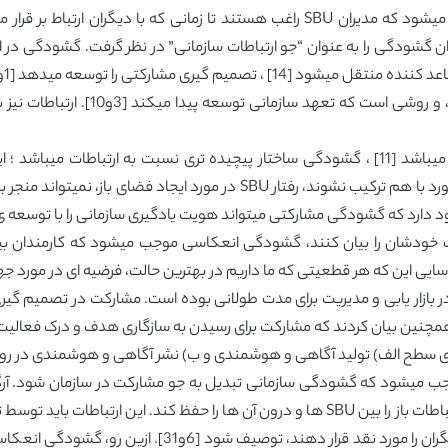
گشودگی : گشودگی در روند های خرید، زمانی ایجاد میشود که مدیران SBU راغب هستند
ان گشودگی را به عنوان “جو ارتباطات سازمانی” در نظر گرفت. گشودگی در ارتب
است که توان سازمانی از طریق آن اعمال 
با وجود این که گشودگی در رابطه با انتقال اطلاعات میباشد [11] ، گشودگی ساختار پیچیده تری
مشارکتی و انعکاسی [34و41]. در صورتی که این دو مورد با هم ترکیب نشوند، 
رائه کردن نظرات” دارد [41]. این فکر وجود دارد که گشودگی مشارکتی میتواند هویت یادگیری سازمان
خودشان را بیان کنند، گشودگی انعکاسی موجب میشود که کارمندان ب
 این که هر قطعیتی که ما داریم در بهترین حالت، فرضیه ای در مورد جهان م
ازار یابی و مدیریت برای مدت طولانی بوده است. مشارکت در تصمیم گیری 
 سطح الف) تولید آگاهی و هوشمندی و ب) نشر آگاهی و هوشمندی در روند خ
هویت یادگیری شرکتی، یک سازمان باید جریان های ارتباطات باز را بین SBU ها و درون آن ها
آن شرایط میتوانند به صورت آزاد باور ها و ایده های دیگران 