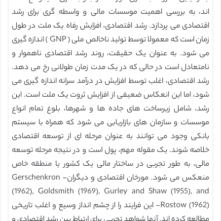
اند، به بررسی اهمیت موسسات مالی و واسطه گری برای رشد
اقتصادی می پردازد. رشد اقتصادی، افزایش رفاه یک ملت در طول
زمان است که معمولا توسط تولید ناخالص ملی ( GNP ) اندازه گیری
می شود. به عنوان یک حقیقت، روند رشد اقتصادی ناهموار و
نامتعادل است در حالی که در یک مدت زمان طولانی رخ می دهد.
رشد اقتصادی، اغلب توسط افزایش در درآمد سرانه اندازه گیری می
شود، اما این انعکاس ضعیفی از افزایش ثروت یک ملت است. این
رشد، شامل زیرساخت های جاده ها و شهرها، بلوغ تمام انواع
موسسات و سازمان های بازاریابی می شود که همراه با سیستم
بانکی وجود می توانند به عنوان مرحله ای از توسعه اقتصادی
خلاصه شوند. یک مقوله مهم، پول است و در نتیجه مرحله توسعه
مالی، به طور تجربی در ساختار مالی یک کشور یا منطقه خاص
منعکس می شود. مورخان اقتصادی و دیگران- Gerschenkron
(1962), Goldsmith (1969), Gurley and Shaw (1955), and
Rostow (1962)- این فرایند را از چشم انداز وسیع و اغلب تاریخی
مطالعه کرده اند. آنها شواهد تجربی برای ارتباط بین رشد اقتصادی و