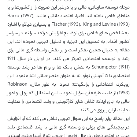
مرحله توسعه سازمانی، مالی و یا در غیر این صورت را از کشورها و یا
مناطق خاص یافته اند. اخیرا، اقتصاددانانی مانند Barro (1997),
Fischer (1993), King and Levine (1993) و بسیاری دیگر، با اشاره
به شاخص های خاص برای توضیح افزایش درآمد سرانه در سراسر
کشور، اقدام به تعمیق این تجزیه و تحلیل تجربی نموده اند. این
مقاله به دنبال همین تفکر است و بر نقش واسطه گری مالی برای
رشد و توسعه اقتصادی تمرکز می کند. در اوایل در سال 1911
Schumpeter (1911) به نقش بانک ها و وام ها در رشد توسعه
اقتصادی با کارآفرینی نوآورانه به عنوان عنصر حیاتی اشاره نمود. این
رویکرد، انتقاداتی را برانگیخته نمود. به طور مثال، Robinson
(1953) از علیت طرفه آن سؤال نمود با این استدلال که پول و امور
مالی به جای اینکه تلاش های کارآفرینی و رشد اقتصادی را هدایت
نمایند، از ان پیروی می کنند.
این مقاله برای پاسخ به این سوال تجربی تلاش می کند که آیا افزایش
در پیچیدگی های پولی و واسطه گری مالی با رشد اقتصادی بلند
مدت در اقتصادهای در حال ظهور از جنوب شرق آسیا مرتبط است یا