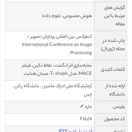
گرایش های
مرتبط با این
هوش مصنوعی، علوم داده
مقاله
کنفرانس بین المللی پردازش تصویر –
چاپ شده در
International Conference on Image
مجله (ژورنال)
Processing
نمايه‌سازی اثر انگشت، نقاط تکین، فيلتر
کلمات کلیدی
MACE، مدل T-shape، میدان هدایت
ارائه شده از
آزمایشگاه ملی ادراک ماشین ، دانشگاه پکن ،
دانشگاه
چین
رفرنس
دارد
✓
کد محصول
F1624
نشریه
آی تریپل ای – IEEE