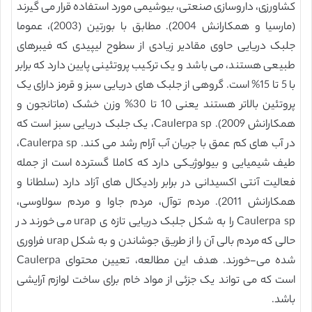
کشاورزی، داروسازی صنعتی، بیوشیمی مورد استفاده قرار می گیرند
(مارسیا و همکارانش 2004). مطابق با بورتین (2003)، عموما
جلبک دریایی حاوی مقادیر زیادی از سطوح لیپیدی که فیبرهای
طبیعی هستند، می باشد و یک ترکیب پروتئینی پایین دارد که برابر
با 5 تا 15% است. گروهی از جلبک های دریایی سبز و قرمز دارای یک
پروتئین بالاتر هستند یعنی 10 تا 30% وزن خشک (ماتانجون و
همکارانش 2009). Caulerpa sp، یک جلبک دریایی سبز است که
در آب های کم عمق با جریان آب آرام رشد می کند. Caulerpa sp،
طیف شیمیایی و بیولوژیکی دارد که کاملا گسترده است از جمله
فعالیت آنتی اکسیدانی در برابر رادیکال های آزاد دارد (سلطانا و
همکارانش 2011). مردم توآل، مردم جاوا و مردم سولاوسی،
Caulerpa sp را به شکل جلبک دریایی تازه ی urap می خورند در
حالی که مردم بالی آن را از طریق جوشاندن و به شکل urap فراوری
شده می-خورند. هدف این مطالعه، تعیین محتوای Caulerpa
است که می تواند یک جزئی از مواد خام برای ساخت لوازم آرایشی
باشد.