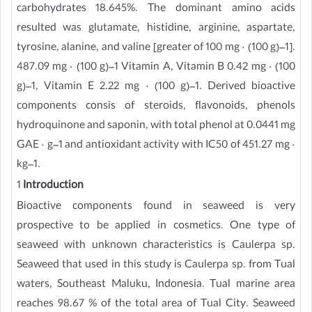
carbohydrates 18.645%. The dominant amino acids
resulted was glutamate, histidine, arginine, aspartate,
tyrosine, alanine, and valine [greater of 100 mg · (100 g)–1].
487.09 mg · (100 g)–1 Vitamin A, Vitamin B 0.42 mg · (100
g)–1, Vitamin E 2.22 mg · (100 g)–1. Derived bioactive
components consis of steroids, flavonoids, phenols
hydroquinone and saponin, with total phenol at 0.0441 mg
GAE · g–1 and antioxidant activity with IC50 of 451.27 mg ·
kg–1.
1
Introduction
Bioactive components found in seaweed is very
prospective to be applied in cosmetics. One type of
seaweed with unknown characteristics is Caulerpa sp.
Seaweed that used in this study is Caulerpa sp. from Tual
waters, Southeast Maluku, Indonesia. Tual marine area
reaches 98.67 % of the total area of Tual City. Seaweed