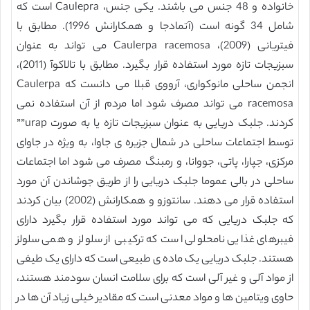
خانواده و 48 جنس می باشند. یکی جنس، Caulepra است که
شامل 34 گونه است (آتمادجا و همکارانش 1996). مطابق با
فیتریانی (2009)، Caulerpa racemosa می تواند به عنوان
سبزیجات تازه مورد استفاده قرار بگیرد. مطابق با تالاکوآ (2011)،
انجمن ساحلی مانوکواری، آرووی قبلا می دانست که Caulerpa
racemosa می تواند مصرف شود اما مردم از آن استفاده نمی
کردند. جلبک دریایی به عنوان سبزیجات تازه یا به صورت urap””
توسط اجتماعات ساحلی در شمال جزیره ی جاوا، به ویژه در جاوای
مرکزی، جپارا، پاتی، جووانا، و رمبنگ مصرف می شود اما اجتماعات
ساحلی در بالی عموما جلبک دریایی را از طریق جوشاندن آن مورد
استفاده قرار می دهند. سانتوزو و همکارانش (2002) بیان کردند
که جلبک دریایی که می تواند مورد استفاده قرار بگیرد دارای
فیبرهای غذایی نامحلولی است که ترکیبی از سلولز و همی سلولز
هستند. جلبک دریایی یک ماده ی طبیعی است که دارای یک طیفی
از مواد آلی و غیر آلی است که برای سلامت انسان سودمند هستند،
حاوی ویتامین ها و مواد معدنی است که مقادیر خیلی زیاد آن ها در