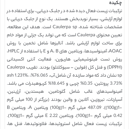
چکیده
ترکیبات زیست فعال دیده شده در جلبک دریایی، برای استفاده در
لوازم آرایشی، بسیار نویدبخش هستند. یک نوع از جلبک دریایی با
مشخصات شناخته شده، Caulerpa sp است. هدف این مطالعه،
تعیین محتوای Caulerpa است که می تواند یک جزئی از مواد خام
برای ساخت لوازم آرایشی باشد. آنالیزها شامل تخمین با روش
AOAC، آمینواسیدها، ویتامین های A، B و E با استفاده از HPLC،
روش تست فیتوشیمیایی هاربورن، فعالیت آنتی اکسیدانی
(DPPH) و فنل کل (فولین – سیوکلتئو) بودند. تقریب Caulerpa
sp نشان داد که مواد سازنده آن شامل آب، 76.065%، ash 1.231%،
3.73% پروتئین، 0.35% چربی و 18.645% کربوهیدرات می باشد.
آمینواسیدهای غالب شامل گلوتامین، هیستدین، آرژینین،
آسپارتات، تیروزین، آلانین و والین بودند (بزرگتر از 100 میلی گرم
-1(100g)). 487.09 میلی گرم -1(100g) ویتامین A، ویتامین B
0.42 میلی گرم -1(100g)، ویتامین E 2.22 میلی گرم -1(100g).
ترکیبات زیست فعال شامل استروئیدها، فلاونوئیدها، فنل ها،