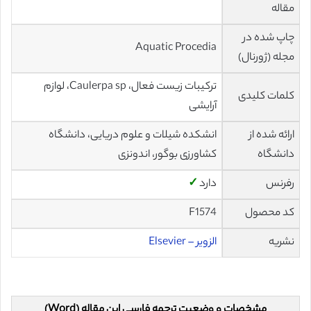
مقاله
چاپ شده در
Aquatic Procedia
مجله (ژورنال)
ترکیبات زیست فعال، Caulerpa sp، لوازم
کلمات کلیدی
آرایشی
ارائه شده از
انشکده شیلات و علوم دریایی، دانشگاه
دانشگاه
کشاورزی بوگور، اندونزی
رفرنس
دارد
✓
کد محصول
F1574
نشریه
الزویر – Elsevier
مشخصات و وضعیت ترجمه فارسی این مقاله (Word)