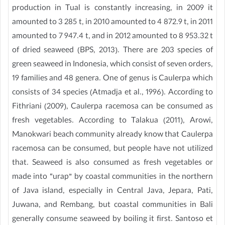
production in Tual is constantly increasing, in 2009 it
amounted to 3 285 t, in 2010 amounted to 4 872.9 t, in 2011
amounted to 7 947.4 t, and in 2012 amounted to 8 953.32 t
of dried seaweed (BPS, 2013). There are 203 species of
green seaweed in Indonesia, which consist of seven orders,
19 families and 48 genera. One of genus is Caulerpa which
consists of 34 species (Atmadja et al., 1996). According to
Fithriani (2009), Caulerpa racemosa can be consumed as
fresh vegetables. According to Talakua (2011), Arowi,
Manokwari beach community already know that Caulerpa
racemosa can be consumed, but people have not utilized
that. Seaweed is also consumed as fresh vegetables or
made into “urap” by coastal communities in the northern
of Java island, especially in Central Java, Jepara, Pati,
Juwana, and Rembang, but coastal communities in Bali
generally consume seaweed by boiling it first. Santoso et