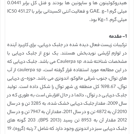
هیدروکوئینون ها و ساپونین ها بودند و فنل کل برابر 0.0441
میلی گرم GAE. g-1 و فعالیت آنتی اکسیدانی برابر با IC50 451.27
میلی گرم. Kg-1 بود.
1- مقدمه
ترکیبات زیست فعال دیده شده در جلبک دریایی، برای کاربرد آینده
در لوازم آرایشی نویدبخش هستند. یک نوع از جلبک دریایی با
مشخصات شناخته شده، Caulerpa sp می باشد. جلبک دریایی که
در این مطالعه مورد استفاده قرار گرفته است، caulerpa sp از آب
های توآل، جنوب شرقی مالوکو، اندونزی می باشد. حوزه-ی دریایی
توآل، 98.67% کل منطقه ی شهر توآل را شکل داده است. تولید
جلبک دریایی در توآل، دائما در حال افزایش است به طوری که در
سال 2009، مقدار جلبک دریایی خشک شده، به 3285 تن و در سال
2010 آن به 4872 تن و در سال 2011، مقدار آن به 7947 تن و در سال
2012 مقدار آن به 8953 تن رسید (BPS 2013). 203 گونه های
جلبک دریایی سبز در اندونزی وجود دارد که شامل 7 رتبه (گروه)، 19