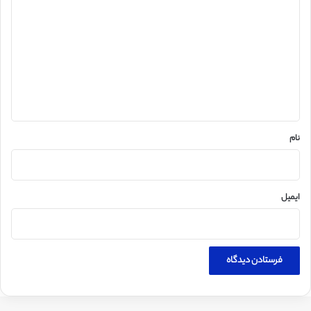
ی
د
گ
ا
ه
*
نام
ایمیل