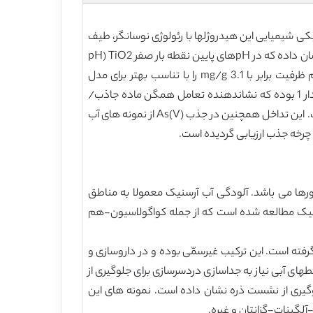
صات مکانیکی و فیزیکی شیمیایی این هیدروژلها با رئولوژی نوسانگر، طیف
سنجی مادون قرمز یا FTIR، میکروسکوپ الکترونی SEM و طیف سنجی با اشعه X با زاویه کوچک یا SAXS مطالعه گردید. جذب نشان داده که در pHهای پایین نقطه بار صفر TiO2 (pH
برابر با 6.9) بالاتر می باشد. تعادل در عرض 4 ساعت با پیروی از مدل جنبشی Elovich حاصل گردید. ارزیابی تعادل یک ماکزیمم ظرفیت برابر با 3.1 mg/g را با تناسب بهتر برای مدل
Langmuir نشان داده اتس. بعلاوه، پارامترهای همگنی/ناهمگنی در مدلهای Sips ، Toth و Redlich-Peterson نزدیک به مقدار 1 بوده که نشاندهنده تعامل همگن ماده جاذب/
جذب شده می باشد. یونهای آب طبیعی معمولی با As(V) برای مکانهای جذب رقابت کرده که سولفات بالاترین تداخل را داشته است. این تداخل همچنین در جذب As(V) از نمونه های آب
چرخه جذب ارزیابی گردیده است.
ورها می باشد. آلودگی آب آرسنیک معمولا به مناطق
تکنیک مطالعه شده است که از جمله کواگولاسیون-هم
عه قرار گرفته است. این ترکیب غیرسمّی بوده و در داروسازی و
ای آبی نیاز به جداسازی دردسرسازی برای جلوگیری از
وگیری از نشست ذره نشان داده است. نمونه های این
لگینات-گزانتان و غیره.