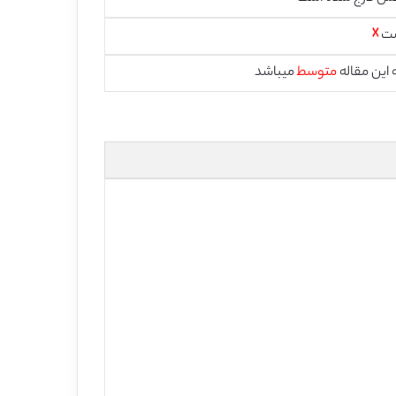
ست
☓
این مقاله
متوسط
میباشد