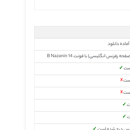
آماده دانلود
است
✓
است
☓
است
☓
ت
✓
ت
✓
س درج شده است
✓