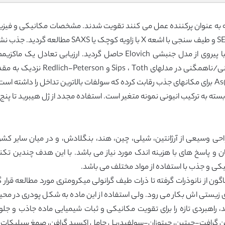
این مطالعه هیدروژلهای چیتین با نانوذرات TiO2 که به عنوان پرکننده عمل می کنند تقویت شدند. مشخ
به ترکیب انیونی نمونه متغیر است. استفاده مجدد از ژل هیبرید تا پنج 
ی وسیعی از آرژانتین، شیلی، چین، هند، بنگلادش، و در میان سایر کش
ان و پاسخ های با هزینه اندک مورد نیاز می باشد. با این هدف چندین 
یکی و جذب با استفاده از مواد مختلف می باشد.
ها و اندازه های گوناگون از نانوذرات گرفته تا ذرات طیف گرانولی میکرومتری مورد مطال
زیستی اش بکار می رود. ولی استفاده از این ماده به شکل پودری در محیطه
 راهبردی تازه را برای تقویت مکانیکی و ثبات شیمیایی ماده جاذب و جل
گنین گرافت-چیتین، چیتوزان-سولفیدریل حامل اکسید گرافن، صمغ سیلیکات-آ