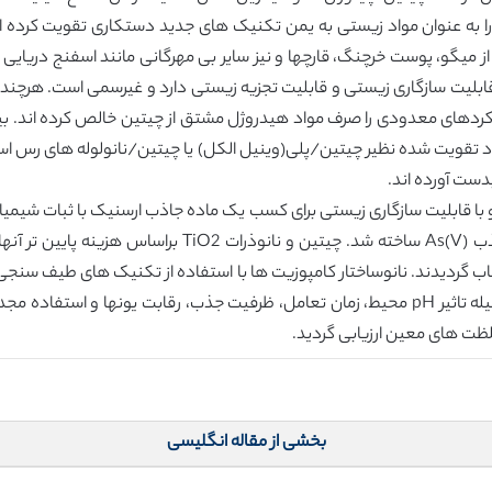
 را به عنوان مواد زیستی به یمن تکنیک های جدید دستکاری تقویت کرده اند
از میگو، پوست خرچنگ، قارچها و نیز سایر بی مهرگانی مانند اسفنج دریایی
ز قابلیت سازگاری زیستی و قابلیت تجزیه زیستی دارد و غیرسمی است. هرچند در
ردهای معدودی را صرف مواد هیدروژل مشتق از چیتین خالص کرده اند. بیشت
تقویت شده نظیر چیتین/پلی(وینیل الکل) یا چیتین/نانولوله های رس استفاد
بدست آورده اند.
ا قابلیت سازگاری زیستی برای کسب یک ماده جاذب ارسنیک با ثبات شیمیا
چیتین که با نانوذرات TiO2 تقویت شده است برای جذب As(V) س
 گردیدند. نانوساختار کامپوزیت ها با استفاده از تکنیک های طیف سن
آنالیز رئولوژیکی ارزیابی شد. عملکرد جذب As(V) بوسیله تاثیر pH محیط، زمان تعامل، ظرفیت جذ
ظت های معین ارزیابی گردید.
بخشی از مقاله انگلیسی