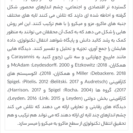
گسترده تر اقتصادی و اجتماعی، چشم اندازهای محصور، شکل
گرفته و احاطه شده ای دارند که تلاش می کنند لایه های مختلف
جنبه های ماکرو، مزو و میکرو را با هم ترکیب کنند. این امر روش
هایی را شکل می دهد که به کمک آن محققان می توانند به منظور
کمک به رشد کالبد دانش و پایگاه شواهد انتقال تکنولوژی، داده
هایشان را جمع آوری، تجزیه و تحلیل و تفسیر کنند. دیدگاه هایی
مانند مارپیچِ چهارتایی و سه تایی (رجوع کنید به Carayannis و
همکاران، 2018؛ Etzkowitz و Leydesdorff، 2000؛ McAdam و
Debackere، 2018؛ Miller و همکاران، 2018)، اکوسیستم های
کارآفرینی (Audretsch و Belitski، 2017؛ Pitelis، 2012؛ Spigel،
2017)، گروه ها (Rocha، 2004؛ Spigel و Harrison، 2017)،
کارآفرینی بخش دولتی (Leyden و Link، 2015؛ Leyden، 2016)،
دیدگاه های رقابتی و تعارفی ارائه می دهند که تلاش می کند
چشم اندازهای چند لایه ای ارائه دهند که می تواند هم ترکیب و هم
تحقیقِ انتقال تکنولوژی از سطح ماکرو به میکرو را میسر سازد.