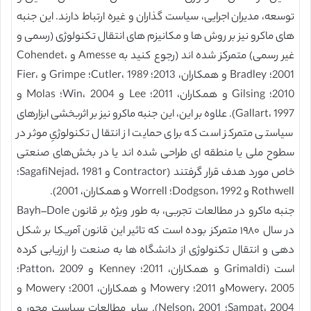
توسعه، مدیران اجرایی، سیاست گذاران و غیره ارتباط دارند. این جنبه
های ماکرو نیز بر روش ها و مکانیزم های انتقال تکنولوژی (رسمی و
غیر رسمی) متمرکز شده اند (رجوع کنید به Amesse و Cohendet،
2001؛ Bradley و همکاران، 2013؛ Cutler، 1989؛ Grimpe و Fier،
2010؛ Gilsing و همکاران، 2011؛ Lee و Win، 2004؛ Molas و
Gallart، 1997). علاوه بر این، این جنبه ماکرو نیز بر اثربخشی ابزارهای
سیاستی متمرکز است که برای حمایت از انتقال تکنولوژیِ موثر در
سطوح ملی یا منطقه ای طراحی شده اند یا در بخش‌های صنعتی
خاص مورد هدف قرار گرفتند (Contractor و SagafiNejad، 1981؛
Rothwell و Dodgson، 1992؛ Worrell و همکاران، 2001).
جنبه ماکرو در مطالعات تجربی، به طور ویژه بر قانون Bayh–Dole
در سال ۱۹۸۰ متمرکز بوده است که تاثیر این قانون آمریکا بر شکل
دهی و انتقال تکنولوژی از دانشگاه ها به صنعت را ارزیابی کرده
است (Grimaldi و همکاران، 2011؛ Kenney و Patton، 2009؛
Mowery، 2005و 2011؛ Mowery و همکاران، 2001؛ Mowery و
Sampat، 2004؛ Nelson، 2001). سایر مطالعات سیاست محور و