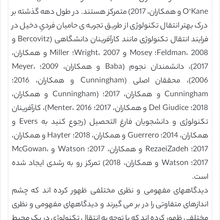
O’Kane و همکاران، 2017) متمرکز هستند. در طول دهه گذشته بر
درک بهتر انتقال تکنولوژی از طریق تجربه ی حامیان فردیِ دخیل در
فرایند انتقال تکنولوژی مانند کارآفرینان دانشگاهی (Bercovitz و
Feldman، 2008؛ Mosey و Wright، 2007؛ Miller و همکاران،
2017)، دانشمندان نجوم (Baba و همکاران، 2009؛ Meyer،
2006)، محققان اصلی (Cunningham و همکاران، 2016؛
Cunningham و همکاران، 2017؛ (Cunningham و همکاران،
2018؛ Del Giudice و همکاران، 2017؛ Menter، 2016)، کارآفرینان
تکنولوژی و دانشجویان فارغ التحصیل (رجوع کنید به Evers و
همکاران، 2014؛ Guerrero و همکاران، 2018؛ Hayter و همکاران،
2017؛ RezaeiZadeh و همکاران، 2017؛ Watson و McGowan،
2017؛ Watson و همکاران، 2018) تمرکز رو به رشدی ایجاد شده
است.
دیدگاههای مفهومی و نظری مختلفی ظهور کرده اند که چشم
اندازهای متفاوتی را در بر می گیرند و دیدگاههای مفهومی و نظری
مختلفی ظهور کرده اند که با توجه به انتقال تکنولوژی در یک محیط