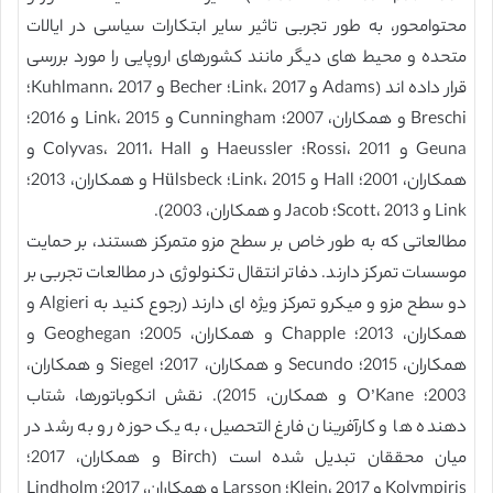
محتوامحور، به طور تجربی تاثیر سایر ابتکارات سیاسی در ایالات
متحده و محیط های دیگر مانند کشورهای اروپایی را مورد بررسی
قرار داده اند (Adams و Link، 2017؛ Becher و Kuhlmann، 2017؛
Breschi و همکاران، 2007؛ Cunningham و Link، 2015 و 2016؛
Geuna و Rossi، 2011؛ Haeussler و Colyvas، 2011، Hall و
همکاران، 2001؛ Hall و Link، 2015؛ Hülsbeck و همکاران، 2013؛
Link و Scott، 2013؛ Jacob و همکاران، 2003).
مطالعاتی که به طور خاص بر سطح مزو متمرکز هستند، بر حمایت
موسسات تمرکز دارند. دفاتر انتقال تکنولوژی در مطالعات تجربی بر
دو سطح مزو و میکرو تمرکز ویژه ای دارند (رجوع کنید به Algieri و
همکاران، 2013؛ Chapple و همکاران، 2005؛ Geoghegan و
همکاران، 2015؛ Secundo و همکاران، 2017؛ Siegel و همکاران،
2003؛ O’Kane و همکارن، 2015). نقش انکوباتورها، شتاب
دهنده ها و کارآفرینان فارغ التحصیل، به یک حوزه رو به رشد در
میان محققان تبدیل شده است (Birch و همکاران، 2017؛
Kolympiris و Klein، 2017؛ Larsson و همکاران، 2017؛ Lindholm