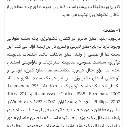
کار برای تحقیقات بیشتر است که این جنبه های چند سطحی از
انتقال تکنولوژی را ترکیب می نماید.
1- مقدمه
درمورد جنبه های ماکرو در انتقال تکنولوژی، یک سنت طولانی
وجود دارد که پایه های تجربی و نظری در این زمینه ارائه می کند. این
سنت ها از طیفی از رشته های مختلف مانند اقتصاد، مدیریت،
نوآوری، سیاست عمومی، مدیریت استراتژیک و کارآفرینی استنتاج
شده اند. برای مثال درمورد مکانیسم ها، اندازه گیری، ارزیابی و
اثربخشیِ انتقال تکنولوژی، این امر در یک سطح ماکرو دیدگاه
تکاملی ایجاد کرده است (رجوع کنید به Autio و Laamanen، 1995؛
Bozeman، 2000؛ Cutler، 1988؛ Rasmussen و Rice، 2011؛
Phillips، 2002؛ Siegel و همکاران، 2007؛ Winebrake، 1992).
تلاش محققان درمورد جنبه ی ماکرو، برخی از سوالات بنیادی در
رابطه با انتقال تکنولوژی را حل کرده است که با چنین حامیان فردی
دخیل در انتقال تکنولوژی مانند دانشمندان، متخصصان تحقیق و