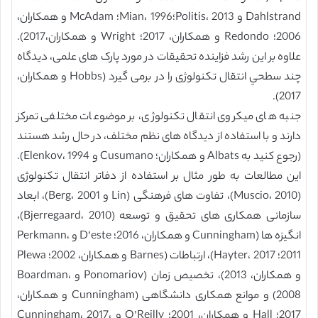
Dahlstrand و Politis، 2013؛Mian، 1996؛ McAdam و همکاران،
2006؛ Redondo و همکاران، 2017؛ Wright و همکاران،2017).
علاوه بر این رشد فزاینده تحقیقات در مورد پارک های علمی، دیدگاه
چند سطحیِ انتقال تکنولوژی را در برمی گیرد (Hobbs و همکاران،
2017).
جنبه های میکروی انتقال تکنولوژی، بر موضوعات مختلفی تمرکز
دارند و با استفاده از دیدگاه های نظم مختلف، در حال رشد هستند
(رجوع کنید به Albats و همکاران؛ Cusumano و Elenkov، 1994).
این مطالعات به طور مثال بر استفاده از دفاتر انتقال تکنولوژی
(Muscio، 2010)، تفاوت های فرهنگی (Lin و Berg، 2001)، ابعاد
سازمانی همکاری های تحقیق و توسعه (Bjerregaard، 2010)،
انگیزه ها (Cunningham و همکاران، 2016؛ D’este و Perkmann،
2011؛ Hayter، 2017)، ارتباطات (Barnes و همکاران، 2002؛ Plewa
و همکاران، 2013)، تخصیص زمان (Ponomariov و Boardman،
2008) و موانع همکاری دانشگاهی (Cunningham و همکاران،
2017؛ Hall و همکاران، 2001؛ O’Reilly و Cunningham، 2017،