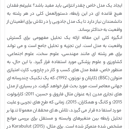
ایجاد یک مدل خاص چقدر انتزاعی باید مفید باشد؟ علیرغم فقدان
هیچ قاعده ای در این رابطه، دستورالعمل کلی در هر رشته به
دانشمندان نیاز دارد تا یک مدل جادویی را در تلاش برای اطمینان از
واقعیت به حداکثر برساند.
انگیزه کلی این مقاله ارائه یک تحلیل مفهومی برای گسترش
واقعیت به مدل است. این تجزیه و تحلیل جامع است و می تواند
برای هر رشته ای مانند مهندسی، علوم سخت، علوم اجتماعی،
کشاورزی و علوم پزشکی مورد استفاده قرار گیرد. با این حال، به
منظور خاص، فقط مدل های کسب و کار در چارچوب کارت امتیازی
متوازن (BSC) (کاپلان و نورتون، 1992)، که یک تکنیک چندرسانه ای
جهانی معاصر است، مورد بحث قرار خواهد گرفت. در بسیاری از مدل
های تجاری مدرن (به عنوان مثال فاروق و حسین، 2011؛ کارابولوت
2015؛ و کانگ و همکاران، 2015). زمانی که طرح های تجربی و علیت
مورد استفاده قرار می گیرند، تلاش های محققان معمولا تنها بر
تحلیل رابطه بین متغیرهای وابسته و مستقل برای بررسی موانع
مشخص شده متمرکز شده است. برای مثال، Karabulut (2015) در