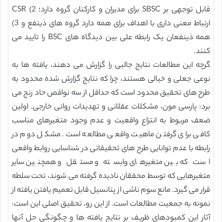
قابل توجهی بر SBSC برای مدیران و کارکنان گروه دارد؛ 2) CSR
ارتباط معنی داری با اهداف برای همه دارد گروه های ذینفع و 3)
همه ذینفعان یک رابطه علی بین دیدگاه های BSC را تایید می
کنند.
گرچه این مطالعات نتایج جالبی را گزارش می دهند، یافته ها به
نوعی جعلی و خیالی هستند، چرا که نتایج گزارش شده محدود به
طرح های تحقیق محدود است که حداقل از سه نواقص حاد رنج می
برد: پارسی مون، مشکلات عقلانی و تهدیدات روانی خارجی. اولین
ضعف مربوط به انتزاع واقعیت و عدم وجود متغیرهای مناسب
کافی برای گرفتن ماهیت واقعی مطالعه است. مشکل دوم در
رابطه با عدم توانایی طرح های تحقیقاتی در شناسایی روابط واقعی
است که بین متغیرهای وابسته و مستقل و همچنین سایر
متغیرهایی که توسط محققان نادیده گرفته می شوند، تحت سلطه
قرار می گیرد. مانع سوم ناشی از پتانسیل قابل تعمیم یافتن یافته از
نمونه به جمعیت مطالعات است. از این رو، تحقیق اصلی این است:
آثار این کمبودهای ظریف بر نتایج یافته ها و چگونگی حل آنها