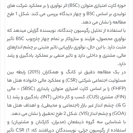
حوزه کارت امتیازی متوازن (BSC) اثر نوآوری را بر عملکرد شرکت های
تولیدی بر اساس BSC و چهار دیدگاه بررسی می کند. شکل 1 طرح
مطالعه را نشان می دهد.
با استفاده از تحليل رگرسيون چندگانه، نويسنده گزارش ميدهد که
نوآوري محصول، فرآيند و سازوکار بر تمام چهار چارچوب BSC تأثير
مثبت دارد. با این حال، نوآوری بازاریابی تاثیر مثبتی بر چشم اندازهای
مالی، مشتری و داخلی دارد و تاثیر منفی بر عملکرد یادگیری و رشد
دارد.
در یک مطالعه دقیق تر، کانگ و همکاران (2015) رابطه بین
مسئولیت اجتماعی شرکتی (CSR) و عملکرد مالی خانواده هتل ها
(FHFP) را بر اساس کارت امتیازی متوازن پایداری (SBSC) – مالی
(FIN)، مشتری (CUS)، کسب و کار داخلی (INT)، یادگیری و رشد (L
& G)، چشم انداز غیر بازار (اجتماعی و محیطی)، و اهداف هتل ها
(GOA) و چشم انداز (VIS). شکل 2 طرح تحقیق را نشان می دهد.
با شناسایی سه گروه ذینفعان (مدیران، کارکنان و مشتریان) و
استفاده از رگرسیون جزئی، نویسندگان دریافتند که: 1) CSR تأثیر