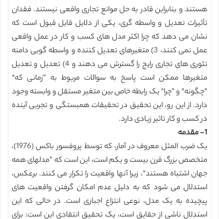
هستند و بنابراین قادر به حل موانع تجاری واقعی نیستند. فقدان
تأثیرات تعدیل و واسطه گری، یکی از دلایل قابل قبول است که
نشان می دهد که چرا اکثر مدل های کسب و کار در عمل واقعی
عمل نمی کنند، 3) متغیرهای تعدیل کننده و واسطه گویی دامنه
تئوری های تجاری رایج را گسترش می دهند و 4) تعدیل و تعدیل
متغیرها ممکن است پاسخ به سوالات مربوط به “زمانی که”
“چگونه” و “چرا” یک رابطه خاص بین متغیر مستقل و وابسته وجود
دارد. از این رو، این تحقیق در تحقیقات همبستگی و تجربی آینده
در کسب و کار تاثیر زیادی دارد.
1- مقدمه
یک ضرب المثل معروف در آمار، که توسط پروفسور باکس (1976)،
متخصص بزرگ قرن بیست و یکم است، این است که “مدلهای همه
جهان اشتباه هستند”، زیرا آنها واقعیت را تکرار می کنند. برعکس،
استدلال می شود که به دلیل عدم امکان گرفتن واقعیت های
پیچیده به یک مدل، نوعی انتزاع اجباری است. در حالی که این
استدلال ناشی از حقایق است، یک تحقیق انتقادی این است: برای