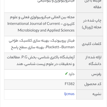
مرتبط با این
میکروبیولوژی و بیوشیمی
مقاله
مجله بین المللی میکروبیولوژی فعلی و علوم
چاپ شده در
کاربردی – International Journal of Current
مجله (ژورنال)
Microbiology and Applied Sciences
فیتاز، پروبیوتیک، بهینه سازی کلاسیک، طراحی
کلمات کلیدی
Plackett-Burman، بهینه سازی سطح پاسخ
ارائه شده از
آزمایشگاه باکتری شناسی، بخش P.G. مطالعات
دانشگاه
و تحقیقات در علوم زیست شناسی، هند
رفرنس
دارد
✓
کد محصول
F1382
نشریه
Ijcmas