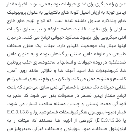
عنوان راه دیگری برای غذای حیوانات توصیه می شوند. اخیرا، مقدار
زیادی توجه به ارزش اصیل گونه های باکتریایی به عنوان پروبیوتیک
های چندکاره مبذول داشته شده است، که انواع انزیم های خارج
سلولی را برای تقویت قابلیت هضم علوفه و نیز بسیاری ترکیبات
انتی میکروبی برای بهبود عملکرد حیوانی ترشح می کنند. در میان
اینها فیتاز یک موقعیت کلیدی دارد. فیتات یک مخزن فسفات
طبیعی در علوفه دامی مبتنی بر گیاهان بوده و به عنوان عامل
ضدتغذیه در روده حیوانات و انسانها با محدودسازی جذب پروتئین
ها، کربوهیدرات ها، اسید آمینه ها و فلزاتی مانند روی، آهن،
کلسیم و منیزیم عمل می کند. ولیکن برای رفع نیازهای فسفر، رژیم
غذایی حیوانات تک معدی با فسفر آلی غنی سازی می شود که باعث
ترشح مقدار زیدی فسفر در فضولات بدن می شود که منجر به
آلودگی محیط زیستی و چندین مسئله سلامت انسان می شود.
فیتاز (میو-اینوزیتول هگزاکیزفسفات فسفوهیدرولاز، E.C.3.1.3.8
یا E.C.3.1.3.26) گروهی از آنزیم ها هستند که فیتات را به
اینوزیتول فسفات، میو-اینوزیتول و فسفات غیرآلی هیدرولیز می