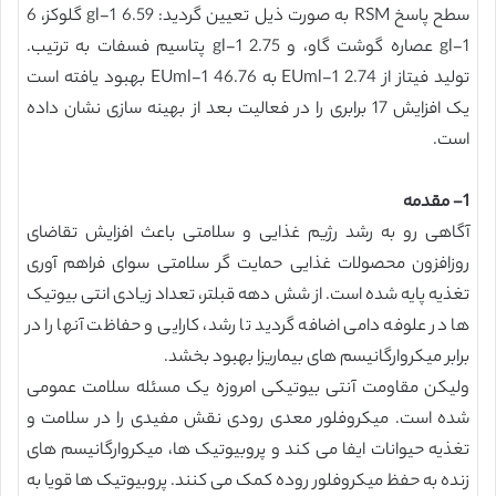
سطح پاسخ RSM به صورت ذیل تعیین گردید: 6.59 gl-1 گلوکز، 6
gl-1 عصاره گوشت گاو، و 2.75 gl-1 پتاسیم فسفات به ترتیب.
تولید فیتاز از 2.74 EUml-1 به 46.76 EUml-1 بهبود یافته است
یک افزایش 17 برابری را در فعالیت بعد از بهینه سازی نشان داده
است.
1- مقدمه
آگاهی رو به رشد رژیم غذایی و سلامتی باعث افزایش تقاضای
روزافزون محصولات غذایی حمایت گر سلامتی سوای فراهم آوری
تغذیه پایه شده است. از شش دهه قبلتر، تعداد زیادی انتی بیوتیک
ها در علوفه دامی اضافه گردید تا رشد، کارایی و حفاظت آنها را در
برابر میکروارگانیسم های بیماریزا بهبود بخشد.
ولیکن مقاومت آنتی بیوتیکی امروزه یک مسئله سلامت عمومی
شده است. میکروفلور معدی رودی نقش مفیدی را در سلامت و
تغذیه حیوانات ایفا می کند و پروبیوتیک ها، میکروارگانیسم های
زنده به حفظ میکروفلور روده کمک می کنند. پروبیوتیک ها قویا به