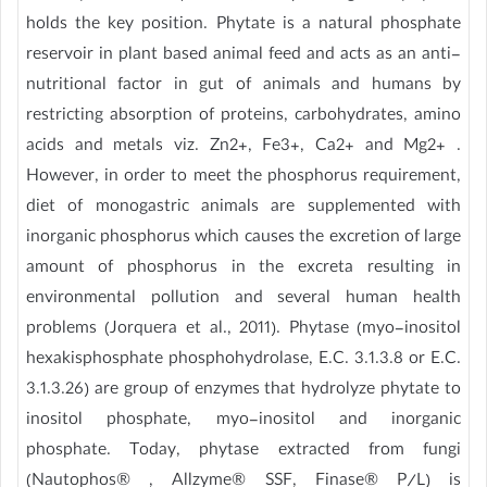
holds the key position. Phytate is a natural phosphate
reservoir in plant based animal feed and acts as an anti-
nutritional factor in gut of animals and humans by
restricting absorption of proteins, carbohydrates, amino
acids and metals viz. Zn2+, Fe3+, Ca2+ and Mg2+ .
However, in order to meet the phosphorus requirement,
diet of monogastric animals are supplemented with
inorganic phosphorus which causes the excretion of large
amount of phosphorus in the excreta resulting in
environmental pollution and several human health
problems (Jorquera et al., 2011). Phytase (myo-inositol
hexakisphosphate phosphohydrolase, E.C. 3.1.3.8 or E.C.
3.1.3.26) are group of enzymes that hydrolyze phytate to
inositol phosphate, myo-inositol and inorganic
phosphate. Today, phytase extracted from fungi
(Nautophos® , Allzyme® SSF, Finase® P/L) is