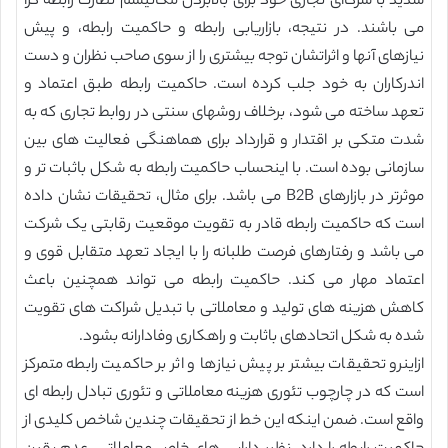
شدید با شرکاای تجاری خود برای بالابردن مکانیسم نظارت رابطه گرا
می باشند. در نتیجه، بازاریابی رابطه و حاکمیت رابطه، و پیش
نیازهای آنها و اثراتشان توجه بیشتری را از سوی صاحب نظران و دست
اندرکاران به خود جلب کرده است. حاکمیت رابطه طبق اعتماد و
تعهد ساخته می شود، برخلاف روشهای سنتی در روابط تجاری که به
شدت متکی بر اقتدار و قرارداد برای هماهنگی فعالیت های بین
سازمانی بوده است. با اینحساب حاکمیت رابطه به شکل باثبات تر و
موثرتر در بازارهای B2B می باشد. برای مثال، تحقیقات نشان داده
است که حاکمیت رابطه قادر به تقویت موقعیت رقابتی یک شرکت
می باشد و رفتارهای فرصت طلبانه را با ایجاد تعهد متقابل قوی و
اعتماد مهار می کند. حاکمیت رابطه می تواند همچنین باعث
کاهش هزینه های تولید و معاملاتی با تبدیل شراکت های تقویت
شده به شکل اتحادهای باثابت و راهکاری وفادارانه بشود.
ازاینرو تحقیقات بیشتر بر پیش نیازها و اثر بر حاکمیت رابطه متمرکز
است که در چارچوب تئوری هزینه معاملاتی و تئوری تبادل رابطه ای
واقع است. ضمن اینکه این خط از تحقیقات چندین شاخص کلیدی از