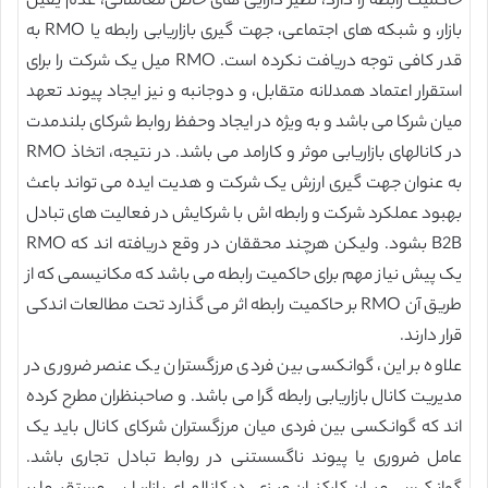
حاکمیت رابطه را دارد، نظیر دارایی های خاص معاملاتی، عدم یقین
بازار، و شبکه های اجتماعی، جهت گیری بازاریابی رابطه یا RMO به
قدر کافی توجه دریافت نکرده است. RMO میل یک شرکت را برای
استقرار اعتماد همدلانه متقابل، و دوجانبه و نیز ایجاد پیوند تعهد
میان شرکا می باشد و به ویژه در ایجاد وحفظ روابط شرکای بلندمدت
در کانالهای بازاریابی موثر و کارامد می باشد. در نتیجه، اتخاذ RMO
به عنوان جهت گیری ارزش یک شرکت و هدیت ایده می تواند باعث
بهبود عملکرد شرکت و رابطه اش با شرکایش در فعالیت های تبادل
B2B بشود. ولیکن هرچند محققان در وقع دریافته اند که RMO
یک پیش نیاز مهم برای حاکمیت رابطه می باشد که مکانیسمی که از
طریق آن RMO بر حاکمیت رابطه اثر می گذارد تحت مطالعات اندکی
قرار دارند.
علاوه بر این، گوانکسی بین فردی مرزگستران یک عنصر ضروری در
مدیریت کانال بازاریابی رابطه گرا می باشد. و صاحبنظران مطرح کرده
اند که گوانکسی بین فردی میان مرزگستران شرکای کانال باید یک
عامل ضروری یا پیوند ناگسستنی در روابط تبادل تجاری باشد.