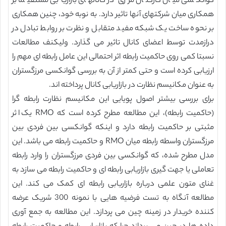
گوانکسی میان کارکنان مرزی در کانالهای بازاریابی مستقیما بر
همکاری میان شرکتهای آنها تاثیر دارد. به نوبه خود، چنین همکاری
بر نحوه ساخت یک شبکه مفید متقابل و نظرت بر روابط تبادل در
درازمدت توسط اعضای کانال تاثیر می گذارد. ولیکنف مطالعات
نسبتا کمی روی حاکمیت رابطه اثر احتمالی این عامل رابطه ای مهم را
ارزیابی کرده است و حتی کمتر از آن به بررسی گوانکسی مرزگستران
به عنوان مکانیسم نظارت در بازاریابی کانال پرداخته اند.
برای بررسی بیشتر اصول پویایی این مکانیسم نظارت رابطه گرا
(حاکمیت رابطه)، این مطالعه مطرح کرده است که RMO یک اثر
مثبتی بر حاکمیت رابطه دارد و اینکه گوانکسی بین فردی بین
مرزگستران واسطه رابطه میان RMO و حاکمیت رابطه می باشد. این
مدل مطرح شده، که گوانکسی بین فردی مرزگستران را وارد رابطه
تعاملی یا جهت گیری بازاریابی رابطه ای و حاکمیت رابطه می سازد به
غنای متون علمی درباره بازاریابی رابطه ای کمک می کند. این
مطالعه آنگاه به تست فرضیه هایی با نمونه 300 شریک عرضه
کننده خریدار در زمینه چین می پردازد. این مطالعه به جمع آوری