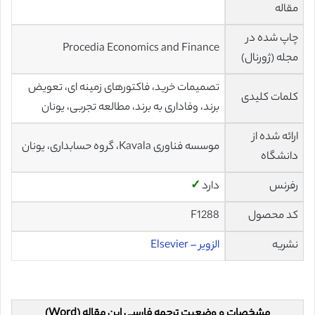
مقاله
چاپ شده در
Procedia Economics and Finance
مجله (ژورنال)
تصمیمات خرید، فاکتورهای زمینه ای، تعویض
کلمات کلیدی
برند، وفاداری به برند، مطالعه تجربی، یونان
ارائه شده از
موسسه فناوری Kavala، گروه حسابداری، یونان
دانشگاه
رفرنس
دارد
✓
کد محصول
F1288
نشریه
الزویر – Elsevier
مشخصات و وضعیت ترجمه فارسی این مقاله (Word)