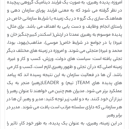
امروزه، پدیده رهبری، به صورت یک فرایند دینامیک گروهی پیچیده
در نظر گرفته می شود که به معنی فرایند پویای سازمان دهی و
هماهنگ سازی یک گروه در یک زمینه یا شرایط سازمانی خاص در
راستای انجام وظایف و دست یابی به اهداف می باشد. برای مثال،
پدیده موسوم به رهبری عمدتا در ارتش( اسکندر کبیر،چنگیز خان و
غیره) یا در جوامع در شرایط خاص( موسی)، مذاهب(یهود، بودا،
محمد و غیره) متجلی می شوند. و امروزه در زمینه های مختلف دیگر
تجلی یافته است: سیاست های دولت، ورزش، کسب و کار و غیره.
زمینه اصلی که در آن تجلی و ظهور رهبری لازم است، کسب و کار می
باشد. آن ها در فعالیت سازمان به این نتیجه رسیده اند که پیامد
های پدیده های TEAM( تیم) و LEADER(رهبر) منجر به یک
عملکرد برتر می شود. مدیران هم چنین می خواهند تا عنوان رهبر را
نیز از آن خود کنند. به دو لقب زیر توجه کنید: مدیر و رهبر. آن ها در
هر سازمانی که دارای سلسله مراتب است یافت می شوند. مدیر در
برابر رهبر.
در این زمینه، رهبری، به عنوان یک پدیده، به طور خود کار، تاثیر را