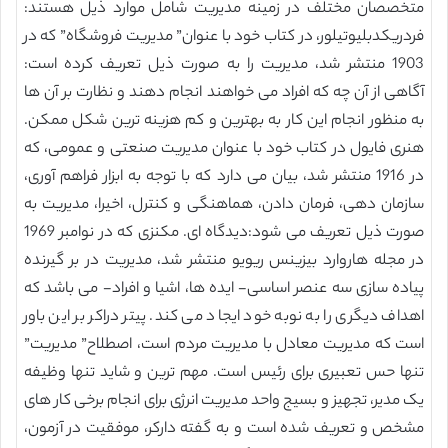
متخصصان مختلف در زمینه مدیریت شامل موارد ذیل هستند:
فردریکدبلیوتیلور، در کتاب خود با عنوان” مدیریت فروشگاه” که در
1903 منتشر شد، مدیریت را به صورت ذیل تعریف کرده است:
آگاهی از آن چه که افراد می خواهند انجام دهند و نظارت بر آن ها
به منظور انجام این کار به بهترین و کم هزینه ترین شکل ممکن.
هنری فایول در کتاب خود با عنوان مدیریت صنعتی و عمومی، که
در 1916 منتشر شد، بیان می دارد که با توجه به ابزار فراهم آوری،
سازمان دهی، فرمان دادن، هماهنگی و کنترل، اخیرا، مدیریت به
صورت ذیل تعریف می شود:دیدگاه ای. مکنزی که در نوامبر 1969
در مجله هاروارد بیزینس ریویو منتشر شد، مدیریت در بر گیرنده
پیاده سازی سه عنصر اساسی- ایده ها، اشیا و افراد- می باشد که
اهداف دیگری را به نوبه خود ایجاد می کند. پیتر دراکر بر این باور
است که مدیریت معادل با مدیریت مردم است، اصطلاح” مدیریت”
تنها حس تعبیری برای رئیس است. مهم ترین و شاید تنها وظیفه
یک مدیر، تجهیز و بسیج واحد مدیریت انرژی برای انجام برخی کار های
مشخص و تعریف شده است و به گفته دارکر، موفقیت در آزمون،