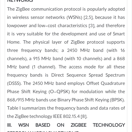
NETWORKS
The ZigBee communication protocol is popularly adopted
in wireless sensor networks (WSNs) [2,5], because it has
lowpower and low-cost characteristics [3], and therefore
it is very suitable for the development and use of Smart
Home. The physical layer of ZigBee protocol supports
three frequency bands; a 2450 MHz band (with 16
channels), a 915 MHz band (with 10 channels) and a 868
MHz band (1 channel). The access mode for all these
frequency bands is Direct Sequence Spread Spectrum
(DSSS). The 2450 MHz band employs Offset Quadrature
Phase Shift Keying (O-QPSK) for modulation while the
868/915 MHz bands use Binary Phase Shift Keying (BPSK).
Table I summarizes the frequency bands and data rates of
the ZigBee technology IEEE 802.15.4 [8].
III. WSN BASED ON ZIGBEE TECHNOLOGY