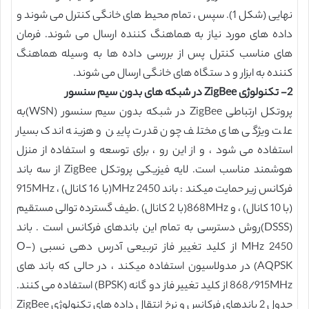
نهایی (شکل 1). سپس ، تمام محیط های خانگی کنترل می شوند و
داده های مورد نیاز به هماهنگ کننده ارسال می شوند. فرمان
های مناسب کنترل پس از بررسی داده ها به وسیله هماهنگ
کننده به ابزار و د ستگاه های خانگی ارسال می شوند.
2- تکنولوژی ZigBee در شبکه های بدون سیم سنسور
پروتکل ارتباطی ZigBee در شبکه بدون سیم سنسور (WSN)به
علت ویژگی های مختلف چون قدرت پایین و هزینه اندک بسیار
استفاده می شود ، و از این رو ، برای توسعه و استفاده از منزل
هوشمند مناسب است. لایه فیزیکی پروتکل ZigBee از سه باند
فرکانس زیر حمایت میکند : باند 2450 MHz(با 16 کانال) ، 915MHz
(با 10 کانال) ، و 868MHz(با 2 کانال) .طیف گسترده توالی مستقیم
(DSSS)روش دسترسی به تمام این باندهای فرکانس است . باند
2450 MHz از کلید تغییر فاز تربیعی آدرس دهی نسبی (O-
AQPSK) در مدولاسیون استفاده میکند ، در حالی که باند های
868/915MHz از کلید تغییر فاز دو گانه (BPSK) استفاده می کنند.
جدول 2 باندهای فرکانس و نرخ انتقال داده های تکنولوژی ZigBee