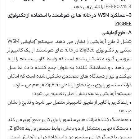
IEEE802.15.4 را نشان می دهد.
3- عملکرد WSN در خانه ها ی هوشمند با استفاده از تکنولوژی
ZIGBEE
A-طرح آزمایشی
شکل 2 طرح آزمایشی را نشان می دهد. سیستم آزمایشی WSM
مبتنی بر تکنولوژی ZigBee در خانه های هوشمند از یک کامپیوتر
سرویس گیرنده تشکیل شده است که واسط کاربر سیستم را ارایه
می دهد ، و هماهنگ کننده به عنوان جمع کننده داده ها عمل
میکند و نیز از دستگاه های متعددی تشکیل شده است که امکان
قرائت سنسور را روی پیوندهای ارتباطی ZigBee فراهم می سازد.
سیستم آزمایشی به سه بخش اصلی تقسیم می شود:
• رابط کاربر با کاربر از طریق کامپیوتر متصل می شود و نتایج را نشان
میدهد .
• هماهنگ کننده قرائت های سنسور را برای کاربر جمع آوری می کند
• دستگاه نهایی متشکل از دو بخش : وابط سنسور و رابط ZigBee .
سنسور یا حسگر حرارتی سنسور مورد استفاده در این آزمایش است.