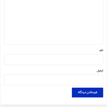
ی
د
گ
ا
ه
*
نام
ایمیل