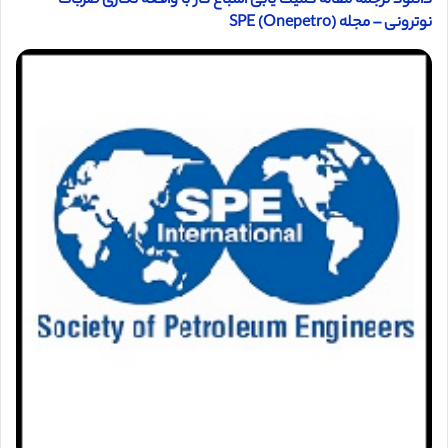
دانلود ترجمه مقاله کمیت یابی اشباع گاز با واقعه نگاری ضربات
نوترونی – مجله (SPE (Onepetro