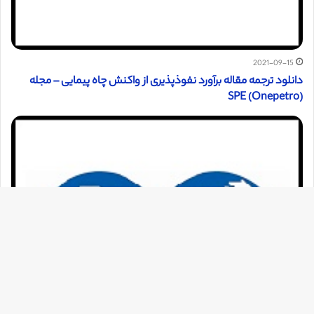
2021-09-15
دانلود ترجمه مقاله برآورد نفوذپذیری از واکنش چاه پیمایی – مجله
(SPE (Onepetro
دک
با
به