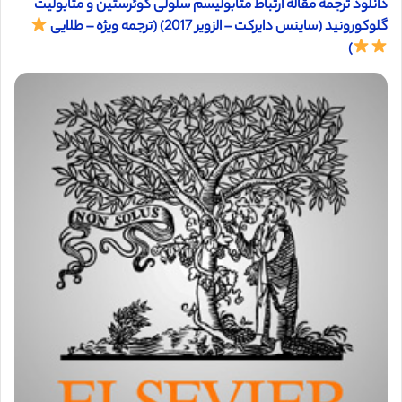
دانلود ترجمه مقاله ارتباط متابولیسم سلولی کوئرستین و متابولیت
گلوکورونید (ساینس دایرکت – الزویر 2017) (ترجمه ویژه – طلایی
)