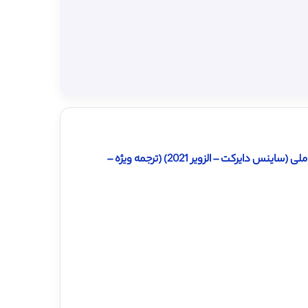
دانلود ترجمه مقاله بازی ویدیویی ارزیابی شخصیت بر اساس مدل پنج عاملی (ساینس دایرکت – الزویر 2021) (ترجمه ویژه –