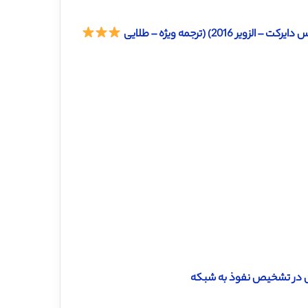
2) (ترجمه ویژه – طلایی
حلیل در تشخیص نفوذ به شبکه