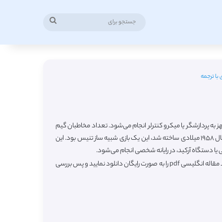
جستجو
برای
 با ترجمه
یک دستگاه الکترونیکی مجهز به پردازشگر یا میکرو کنترلر انجام می‌شود. تعداد مخاطبان گیم
های ویدئویی در سال‌های گذشته افزایش داشته و بازی های ویدئویی به پر طرفدارترین سرگرمی تاریخ بشر تبدیل شده‌است. اولین بازی ویدئویی تاریخ در سال ۱۹۵۸ میلادی ساخته شد، این یک بازی شبیه ساز تنیس بود. این
 یا دستگاه آرکید، در رایانه شخصی انجام می‌شود.
در این صفحه شاهد لیست جدیدترین مقالات ترجمه شده رشته بازی های رایانه ای یا بازی کامپیوتری از مجلات معتبر خارجی میباشید که به راحتی قادر هستید مقاله انگلیسی pdf را به صورت رایگان دانلود نمایید و پس بررسی