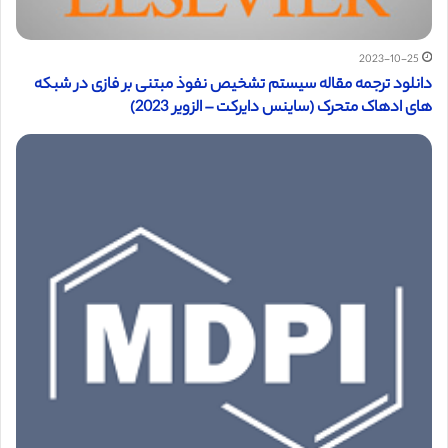
2023-10-25
دانلود ترجمه مقاله سیستم تشخیص نفوذ مبتنی بر فازی در شبکه
های ادهاک متحرک (ساینس دایرکت – الزویر 2023)